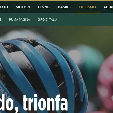
LCIO
MOTORI
TENNIS
BASKET
CICLISMO
ALTR
E
PRIMA PAGINA
GIRO D'ITALIA
do, trionfa