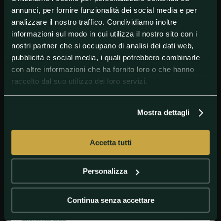
annunci, per fornire funzionalità dei social media e per
GANNA Filippo INEOS Grenadiers
analizzare il nostro traffico. Condividiamo inoltre
FORMOLO Davide Movistar Team
informazioni sul modo in cui utilizza il nostro sito con i
ALEOTTI Giovanni BORA - hansgrohe
nostri partner che si occupano di analisi dei dati web,
pubblicità e social media, i quali potrebbero combinarle
CICCONE Giulio Lidl - Trek
con altre informazioni che ha fornito loro o che hanno
VELASCO Simone Astana Qazaqstan Team
raccolto dal suo utilizzo dei loro servizi.
FIORELLI Filippo VF Group - Bardiani CSF - Faizanè
ULISSI Diego UAE Team Emirates
Mostra dettagli
Curiosità
Bettiol si è imposto a una cinquantina di metri dalla
Accetta tutti
casa dell'indimenticabile Alfredo Martini, a cui un
giovanissimo Bettiol rivolse delle domande per una
tesina scolastica.
Personalizza
Continua senza accettare
#AlbertoBettiol
#Campionatiitalianidiciclismosustrada
#LorenzoRota