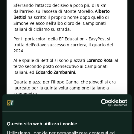
Sferrando l'attacco decisivo a poco più di 9 km
dall'arrivo, sull'ascesa di Monte Morello,
Alberto
Bettiol
ha scritto il proprio nome dopo quello di
Simone Velasco nell'albo d'oro dei Campionati
Italiani di ciclismo su strada.
Per il portacolori della EF Education - EasyPost si
tratta dell'ottavo successo n carriera, il quarto del
2024.
Alle spalle di Bettiol si sono piazzati
Lorenzo Rota
, al
terzo secondo posto consecutivo ai Campionati
italiani, ed
Edoardo Zambanini
.
Quarta piazza per Filippo Ganna, che giovedì si era
laureato per la quinta volta campione italiano a
cronometro.
Top ten Campionati italiani 2024
BETTIOL Alberto EF Education - EasyPost
ROTA Lorenzo Intermarché - Wanty
Questo sito web utilizza i cookie
ZAMBANINI Edoardo Bahrain - Victorious
Utilizziamo i cookie per personalizzare contenuti ed