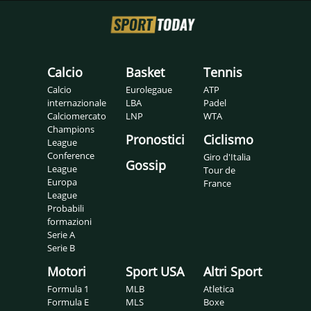
Calcio
Basket
Tennis
Calcio
Eurolegaue
ATP
internazionale
LBA
Padel
Calciomercato
LNP
WTA
Champions
Pronostici
Ciclismo
League
Conference
Giro d'Italia
Gossip
League
Tour de
Europa
France
League
Probabili
formazioni
Serie A
Serie B
Motori
Sport USA
Altri Sport
Formula 1
MLB
Atletica
Formula E
MLS
Boxe