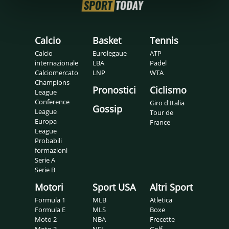
Calcio
Basket
Tennis
Calcio
Eurolegaue
ATP
internazionale
LBA
Padel
Calciomercato
LNP
WTA
Champions
Pronostici
Ciclismo
League
Conference
Giro d'Italia
Gossip
League
Tour de
Europa
France
League
Probabili
formazioni
Serie A
Serie B
Motori
Sport USA
Altri Sport
Formula 1
MLB
Atletica
Formula E
MLS
Boxe
Moto 2
NBA
Frecette
Moto 3
NFL
Golf