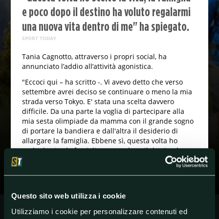
e poco dopo il destino ha voluto regalarmi
una nuova vita dentro di me" ha spiegato.
SPORT TODAY
Tania Cagnotto, attraverso i propri social, ha
annunciato l’addio all’attività agonistica.
"Eccoci qui – ha scritto -. Vi avevo detto che verso
settembre avrei deciso se continuare o meno la mia
strada verso Tokyo. E' stata una scelta davvero
difficile. Da una parte la voglia di partecipare alla
mia sesta olimpiade da mamma con il grande sogno
di portare la bandiera e dall'altra il desiderio di
allargare la famiglia. Ebbene sì, questa volta ho
scelto la vita, la famiglia e poco dopo il destino ha
voluto regalarmi una nuova vita dentro di me, già
felice per la mia scelta".
Questo sito web utilizza i cookie
#AltriSport
#Aquatics
Utilizziamo i cookie per personalizzare contenuti ed