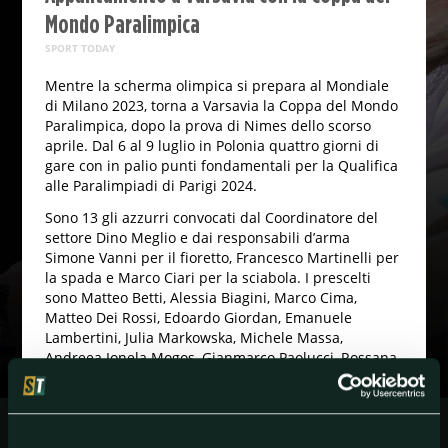
Mondo Paralimpica
SPORT TODAY
Mentre la scherma olimpica si prepara al Mondiale
di Milano 2023, torna a Varsavia la Coppa del Mondo
Paralimpica, dopo la prova di Nimes dello scorso
aprile. Dal 6 al 9 luglio in Polonia quattro giorni di
gare con in palio punti fondamentali per la Qualifica
alle Paralimpiadi di Parigi 2024.
Sono 13 gli azzurri convocati dal Coordinatore del
settore Dino Meglio e dai responsabili d’arma
Simone Vanni per il fioretto, Francesco Martinelli per
la spada e Marco Ciari per la sciabola. I prescelti
sono Matteo Betti, Alessia Biagini, Marco Cima,
Matteo Dei Rossi, Edoardo Giordan, Emanuele
Lambertini, Julia Markowska, Michele Massa,
Andreea Ionela Mogos, Gianmarco Paolucci, Rossana
Pasquino, Loredana Trigilia e Beatrice Vio Grandis.
Saranno presenti anche gli autorizzati Matteo
Addesso e Leonardo Rigo. In delegazione, con il
Coordinatore e i tre CT, anche la fisioterapista Giulia