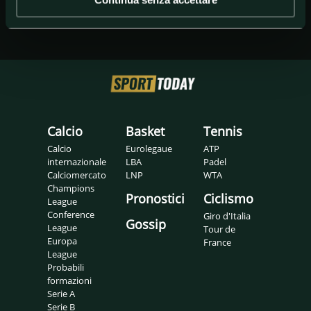
Calcio
Basket
Tennis
Calcio
Eurolegaue
ATP
internazionale
LBA
Padel
Calciomercato
LNP
WTA
Champions
Pronostici
Ciclismo
League
Conference
Giro d'Italia
Gossip
League
Tour de
Europa
France
League
Probabili
formazioni
Serie A
Serie B