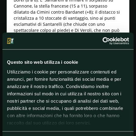
Cannone, la stella francese (15 a 11), sorpasso
dilatato da Cimini contro Bardanet (+8); il distacco si
cristalizza a 10 stoccate di vantaggio, sino ai punti
esclamativi di Santarelli (che chiude con uno
spettacolare colpo al piede) e Di Veroli, che non può
temere un Borel alla ricerca disperata di 17 colpi
vincenti, è 45 a 32.
Le altre vittime dell'Italia sono state il Brasile (44 a
21), l'Egitto (44 a 25) e il Venezuela (35 a 23), che ha
Questo sito web utilizza i cookie
superato la Corea del Sud nella finalina: proprio la
Francia era stata sconfitta nell'ultima occasione
Utilizziamo i cookie per personalizzare contenuti ed
d'oro, era il 1993 in quel di Essen: il medagliere
annunci, per fornire funzionalità dei social media e per
azzurro è sempre più ricco, 10 medaglie complessive
analizzare il nostro traffico. Condividiamo inoltre
e ben 4 ori su 10 gare (segue l'Ungheria a quota 2),
informazioni sul modo in cui utilizza il nostro sito con i
integrati da 4 argenti e 2 bronzi. Domani in
programma le due ultime prove a squadre, la
nostri partner che si occupano di analisi dei dati web,
sciabola femminile (Italia fuori) e il fioretto maschile,
pubblicità e social media, i quali potrebbero combinarle
che comincerà il suo cammino contro Hong Kong.
con altre informazioni che ha fornito loro o che hanno
raccolto dal suo utilizzo dei loro servizi.