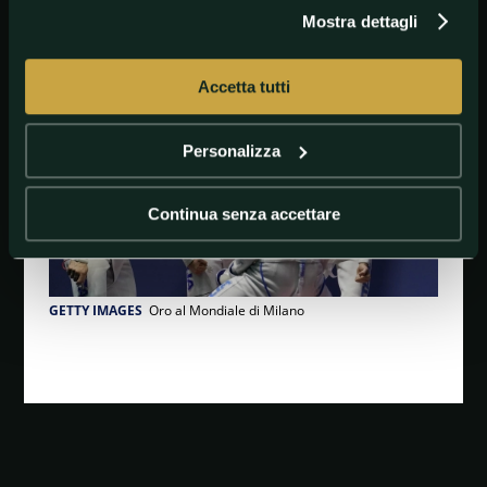
Mostra dettagli
#AltriSport
#Fencing
#Scherma
Accetta tutti
Personalizza
Continua senza accettare
GETTY IMAGES
Oro al Mondiale di Milano