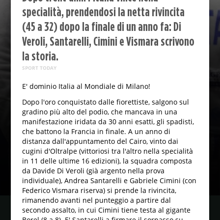
specialità, prendendosi la netta rivincita
(45 a 32) dopo la finale di un anno fa: Di
Veroli, Santarelli, Cimini e Vismara scrivono
la storia.
SPORT TODAY
E' dominio Italia al Mondiale di Milano!
Dopo l'oro conquistato dalle fiorettiste, salgono sul
gradino più alto del podio, che mancava in una
manifestazione iridata da 30 anni esatti, gli spadisti,
che battono la Francia in finale. A un anno di
distanza dall'appuntamento del Cairo, vinto dai
cugini d'Oltralpe (vittoriosi tra l'altro nella specialità
in 11 delle ultime 16 edizioni), la squadra composta
da Davide Di Veroli (già argento nella prova
individuale), Andrea Santarelli e Gabriele Cimini (con
Federico Vismara riserva) si prende la rivincita,
rimanendo avanti nel punteggio a partire dal
secondo assalto, in cui Cimini tiene testa al gigante
Borel (8 a 8). E' Santarelli a firmare il sorpasso su