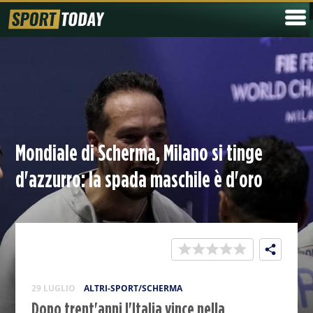
Mondiale di Scherma, Milano si tinge
d'azzurro: la spada maschile è d'oro
29 LUGLIO
ALTRI-SPORT/SCHERMA
Dopo trent'anni l'Italia vince nella