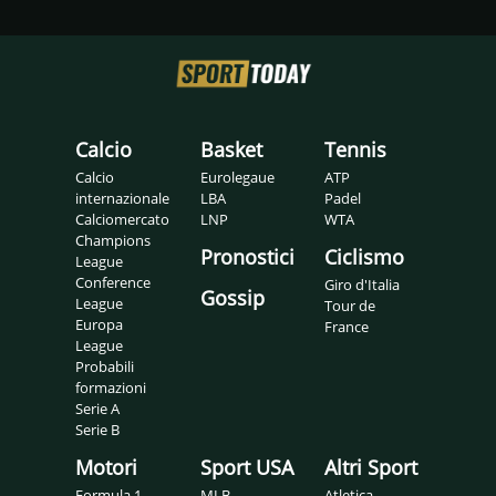
Calcio
Basket
Tennis
Calcio
Eurolegaue
ATP
internazionale
LBA
Padel
Calciomercato
LNP
WTA
Champions
Pronostici
Ciclismo
League
Conference
Giro d'Italia
Gossip
League
Tour de
Europa
France
League
Probabili
formazioni
Serie A
Serie B
Motori
Sport USA
Altri Sport
Formula 1
MLB
Atletica