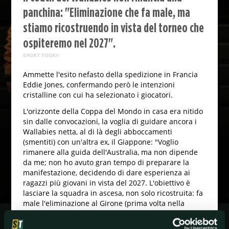
panchina: "Eliminazione che fa male, ma
stiamo ricostruendo in vista del torneo che
ospiteremo nel 2027".
SPORT TODAY
Ammette l'esito nefasto della spedizione in Francia
Eddie Jones, confermando però le intenzioni
cristalline con cui ha selezionato i giocatori.
L'orizzonte della Coppa del Mondo in casa era nitido
sin dalle convocazioni, la voglia di guidare ancora i
Wallabies netta, al di là degli abboccamenti
(smentiti) con un'altra ex, il Giappone: "Voglio
rimanere alla guida dell'Australia, ma non dipende
da me; non ho avuto gran tempo di preparare la
manifestazione, decidendo di dare esperienza ai
ragazzi più giovani in vista del 2027. L'obiettivo è
lasciare la squadra in ascesa, non solo ricostruita: fa
male l'eliminazione al Girone (prima volta nella
storia), ma non avremmo superato i quarti di finale,
non siamo a livello di quelle Nazionali".