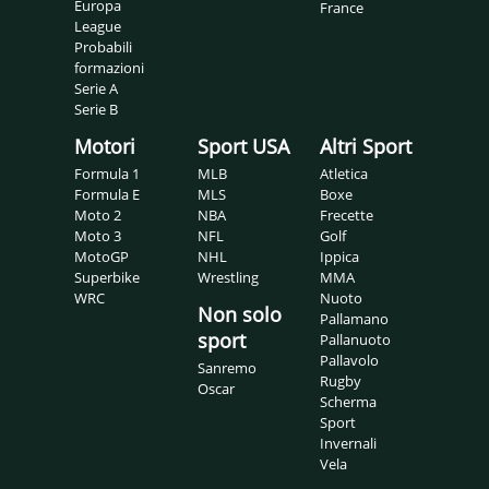
Europa
France
League
Probabili
formazioni
Serie A
Serie B
Motori
Sport USA
Altri Sport
Formula 1
MLB
Atletica
Formula E
MLS
Boxe
Moto 2
NBA
Frecette
Moto 3
NFL
Golf
MotoGP
NHL
Ippica
Superbike
Wrestling
MMA
WRC
Nuoto
Non solo
Pallamano
sport
Pallanuoto
Pallavolo
Sanremo
Rugby
Oscar
Scherma
Sport
Invernali
Vela