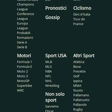
Champions
Pronostici
Ciclismo
League
Conference
Giro d'Italia
Gossip
League
Tour de
Europa
France
League
Probabili
formazioni
Serie A
Serie B
Motori
Sport USA
Altri Sport
Formula 1
MLB
Atletica
Formula E
MLS
Boxe
Moto 2
NBA
Frecette
Moto 3
NFL
Golf
MotoGP
NHL
Ippica
Superbike
Wrestling
MMA
WRC
Nuoto
Non solo
Pallamano
sport
Pallanuoto
Pallavolo
Sanremo
Rugby
Oscar