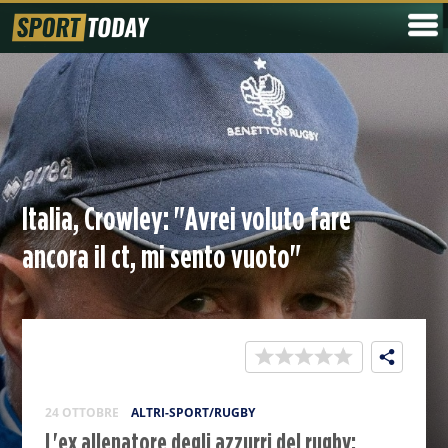
Italia, Crowley: "Avrei voluto fare
ancora il ct, mi sento vuoto"
24 OTTOBRE
ALTRI-SPORT/RUGBY
L'ex allenatore degli azzurri del rugby: