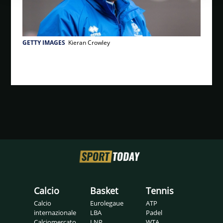
GETTY IMAGES
Kieran Crowley
Calcio
Basket
Tennis
Calcio
Eurolegaue
ATP
internazionale
LBA
Padel
Calciomercato
LNP
WTA