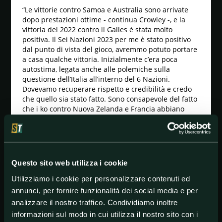
“Le vittorie contro Samoa e Australia sono arrivate
dopo prestazioni ottime - continua Crowley -, e la
vittoria del 2022 contro il Galles è stata molto
positiva. Il Sei Nazioni 2023 per me è stato positivo
dal punto di vista del gioco, avremmo potuto portare
a casa qualche vittoria. Inizialmente c’era poca
autostima, legata anche alle polemiche sulla
questione dell’Italia all’interno del 6 Nazioni.
Dovevamo recuperare rispetto e credibilità e credo
che quello sia stato fatto. Sono consapevole del fatto
che i ko contro Nuova Zelanda e Francia abbiano
diminuito le ultime due cose, ma non possono
determinare tutto quello che è stato fatto”.
Infine, Crowley ha ammesso: “Non lo nascondo, avrei
voluto lavorare con i ragazzi e se ci penso mi sento
Questo sito web utilizza i cookie
vuoto, anche perché tanti di loro arriveranno ad
avere 50-60 caps a livello internazionale e questo
Utilizziamo i cookie per personalizzare contenuti ed
potrà voler dire solo una cosa: migliorare in vista del
annunci, per fornire funzionalità dei social media e per
2027 e del 2031. Lavorare su potenza, esplosività e
analizzare il nostro traffico. Condividiamo inoltre
stazza. Quello che abbiamo visto alla Rugby World
Cup dai top teams. Se penso alle nostre gare contro
informazioni sul modo in cui utilizza il nostro sito con i