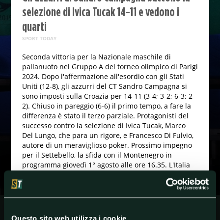
selezione di Ivica Tucak 14-11 e vedono i
quarti
SPORT TODAY
Seconda vittoria per la Nazionale maschile di
pallanuoto nel Gruppo A del torneo olimpico di Parigi
2024. Dopo l'affermazione all'esordio con gli Stati
Uniti (12-8), gli azzurri del CT Sandro Campagna si
sono imposti sulla Croazia per 14-11 (3-4; 3-2; 6-3; 2-
2). Chiuso in pareggio (6-6) il primo tempo, a fare la
differenza è stato il terzo parziale. Protagonisti del
successo contro la selezione di Ivica Tucak, Marco
Del Lungo, che para un rigore, e Francesco Di Fulvio,
autore di un meraviglioso poker. Prossimo impegno
per il Settebello, la sfida con il Montenegro in
programma giovedì 1° agosto alle ore 16.35. L'Italia
vede ora i quarti di finale e vuole centrare il primo
posto nel raggruppamento (contro Romania, 3
agosto, e Grecia, 5 agosto, gli altri impegni degli
azzurri). Il sogno è l'oro olimpico che manca dal 1992
(nel 1948 e 1960 le altre affermazioni del Settebello).
Questo sito web utilizza i cookie