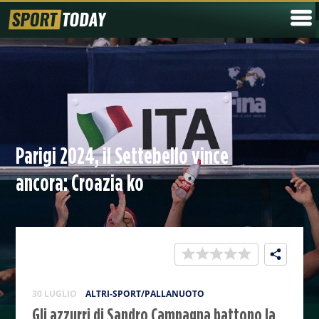
Parigi 2024, il Settebello vince
ancora: Croazia ko
30 LUGLIO
ALTRI-SPORT/PALLANUOTO
Gli azzurri di Sandro Campagna battono la