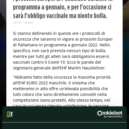
programma a gennaio, e per l'occasione ci
sarà l'obbligo vaccinale ma niente bolla.
SPORT TODAY
Si stanno definendo in queste ore i protocolli di
sicurezza che saranno in vigore ai prossimi Europei
di Pallamano in programma a gennaio 2022. Nello
specifico, non sarà prevista nessun tipo di bolla,
mentre per tutti gli atleti sarà obbligatorio essersi
vaccinati contro il Covid-19. Ecco le parole del
segretario generale dell’EHF Martin Hausleitner:
"Abbiamo fatto della sicurezza la massima priorità
all’EHF EURO 2022 maschile. Il sistema che
metteremo in atto offre un’elevata possibilità che
tutti coloro che sono direttamente coinvolti nella
competizione siano protetti. Allo stesso tempo, nel
caso in cui venga rilevata un’infezione, le persone
che sono entrate in contatto con la persona positiva
non saranno classificate come contatto immediato e
quindi potranno, dopo aver fornito un test negativo,
continuare la competizione”.