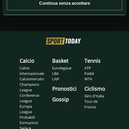
Continua senza accettare
Calcio
Basket
Tennis
Calcio
Eurolegaue
ATP
internazionale
LBA
Padel
Calciomercato
LNP
WTA
Champions
Pronostici
Ciclismo
League
Conference
Giro d'Italia
Gossip
League
Tour de
Europa
France
League
Probabili
formazioni
Serie A