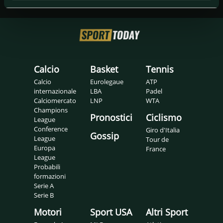
Calcio
Basket
Tennis
Calcio
Eurolegaue
ATP
internazionale
LBA
Padel
Calciomercato
LNP
WTA
Champions
Pronostici
Ciclismo
League
Conference
Giro d'Italia
Gossip
League
Tour de
Europa
France
League
Probabili
formazioni
Serie A
Serie B
Motori
Sport USA
Altri Sport