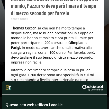
mondo, l'azzurro deve però limare il tempo
di mezzo secondo per farcela
SPORT TODAY
Thomas Ceccon
sa che non ha molto tempo a
disposizione, ma le buone prestazioni in Coppa del
mondo lo hanno stimolato e ora punta il limite per
poter partecipare ai
200 dorso
alle
Olimpiadi di
Parigi,
in modo da avere anche un'alternativa alla
sua gara regina, ossia i 100 dorso. Per farcela, però,
devo tagliare il suo tempo di circa mezzo secondo:
impresa non facile.
Intanto, dice: “Imparo sempre qualcosa in più da
ogni gara. I 200 dorso sono una specialità in cui mi
sto cimentando a livello internazionale da poco
tempo e devo ancora comprenderla”. La Fin richiede
un crono di 1.55.9 per qualificarsi ai 200 dorso
olimpici, Ceccon è a 1.56.49, secondo solo a Matteo
Restivo, che ha il record italiano di 1.56.29.
Questo sito web utilizza i cookie