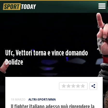
Ufc, Vettori torna e vince domando
Dolidze
19 MARZO
ALTRI-SPORT/MMA
Il fighter italiano adesso può riprendere la