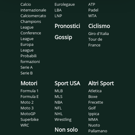
Calcio
Eurolegaue
ATP
internazionale
LBA
Padel
Calciomercato
LNP
WTA
Champions
Pronostici
Ciclismo
League
Conference
Giro d'Italia
Gossip
League
Tour de
Europa
France
League
Probabili
formazioni
Serie A
Serie B
Motori
Sport USA
Altri Sport
Formula 1
MLB
Atletica
Formula E
MLS
Boxe
Moto 2
NBA
Frecette
Moto 3
NFL
Golf
MotoGP
NHL
Ippica
Superbike
Wrestling
MMA
WRC
Nuoto
Non solo
Pallamano