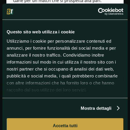
Gane per un match che si prospetta alla pari.
Qualche tempo fa, il coach di Jon Jones ha mandato
un messaggio chiaro agli avvesrari: “Non ho alcun
dubbio, nessuno è come Jon Jones nei pesi massimi.
Nessuno è così dinamico, così veloce, così dotato in
Questo sito web utilizza i cookie
tutte le discipline. Il suo QI è fuori scala. E non voglio
dire che gli altri non siano intelligenti, ma il QI di Jon
Utilizziamo i cookie per personalizzare contenuti ed
e la sua comprensione della lotta sono diversi da
annunci, per fornire funzionalità dei social media e per
quelli di chiunque altro al mondo”. Vedremo se
analizzare il nostro traffico. Condividiamo inoltre
coach Gibson avrà ragione, Gane è desideroso di
smentirlo.
informazioni sul modo in cui utilizza il nostro sito con i
nostri partner che si occupano di analisi dei dati web,
pubblicità e social media, i quali potrebbero combinarle
con altre informazioni che ha fornito loro o che hanno
#JonJones
#MixedMartialArts
#UFC
raccolto dal suo utilizzo dei loro servizi.
Mostra dettagli
Accetta tutti