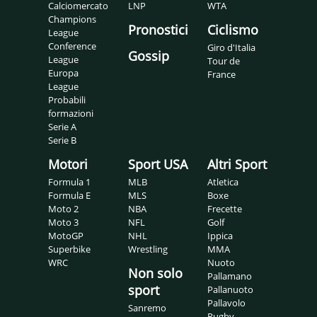
Calciomercato
LNP
WTA
Champions
Pronostici
Ciclismo
League
Conference
Giro d'Italia
Gossip
League
Tour de
Europa
France
League
Probabili
formazioni
Serie A
Serie B
Motori
Sport USA
Altri Sport
Formula 1
MLB
Atletica
Formula E
MLS
Boxe
Moto 2
NBA
Frecette
Moto 3
NFL
Golf
MotoGP
NHL
Ippica
Superbike
Wrestling
MMA
WRC
Nuoto
Non solo
Pallamano
sport
Pallanuoto
Pallavolo
Sanremo
Rugby