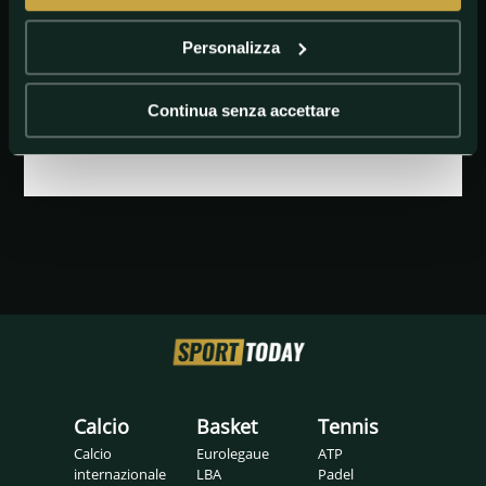
Personalizza
GETTY IMAGES
Jon Jones
Continua senza accettare
Calcio
Basket
Tennis
Calcio
Eurolegaue
ATP
internazionale
LBA
Padel