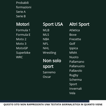
Probabili
formazioni
Serie A
Serie B
Motori
Sport USA
Altri Sport
Formula 1
MLB
Atletica
Formula E
MLS
Boxe
Moto 2
NBA
Frecette
Moto 3
NFL
Golf
MotoGP
NHL
Ippica
Superbike
Wrestling
MMA
WRC
Nuoto
Non solo
Pallamano
sport
Pallanuoto
Pallavolo
Sanremo
Rugby
Oscar
Scherma
Sport
Invernali
Vela
QUESTO SITO NON RAPPRESENTA UNA TESTATA GIORNALISTICA IN QUANTO VIENE