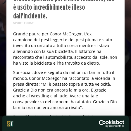
è uscito incredibilmente illeso
dall'incidente.
SPORT TODAY
Grande paura per Conor McGregor. L'ex
campione dei pesi leggeri e dei pesi piuma è stato
investito da un'auto a tutta corsa mentre si stava
allenando con la sua bicicletta. Il lottatore ha
raccontato che l'automobilista, accecato dal sole, non
ha visto la bicicletta e l'ha travolto da dietro.
Sui social, dove è seguito da milioni di fan in tutto il
mondo, Conor McGregor ha raccontato la vicenda in
presa diretta: "Mi è passato sopra a tutta velocità.
Grazie a Dio non era ancora la mia ora. E grazie
anche al wrestling e al judo. Avere una tale
consapevolezza del corpo mi ha aiutato. Grazie a Dio
la mia ora non era ancora arrivata".
Dopo il brutto incidente, McGregor è stato
trasportato in ospedale proprio dall'uomo che l'ha
investito: "Stai tranquillo amico, sarei potuto morire