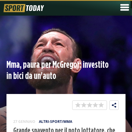
Mma, paura per McGregor: investito
in bici da un'auto
27 GENNAIO
ALTRI-SPORT/MMA
Grande spavento per il noto lottatore, che