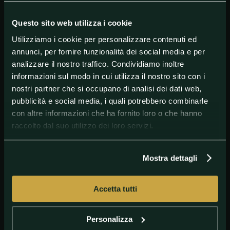
ma sono ancora qua", così l'irlandese ha rassicurato
l'autista.
Questo sito web utilizza i cookie
Incredibilmente e fortunatamente, McGregor è uscito
Utilizziamo i cookie per personalizzare contenuti ed
illeso dall'incidente, riportando solo qualche graffio.
annunci, per fornire funzionalità dei social media e per
analizzare il nostro traffico. Condividiamo inoltre
informazioni sul modo in cui utilizza il nostro sito con i
#ConorMcGregor
#MixedMartialArts
#UFC
nostri partner che si occupano di analisi dei dati web,
pubblicità e social media, i quali potrebbero combinarle
con altre informazioni che ha fornito loro o che hanno
raccolto dal suo utilizzo dei loro servizi.
Mostra dettagli
Accetta tutti
GETTY IMAGES
Conor McGregor
Personalizza