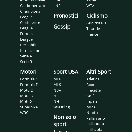
Calciomercato
LNP
WTA
Champions
Pronostici
Ciclismo
League
Conference
Giro d'Italia
Gossip
League
Tour de
Europa
France
League
Probabili
formazioni
Serie A
Serie B
Motori
Sport USA
Altri Sport
Formula 1
MLB
Atletica
Formula E
MLS
Boxe
Moto 2
NBA
Frecette
Moto 3
NFL
Golf
MotoGP
NHL
Ippica
Superbike
Wrestling
MMA
WRC
Nuoto
Non solo
Pallamano
sport
Pallanuoto
Pallavolo
Sanremo