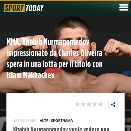
MMA, Khabib Nurmagomedov
impressionato da Charles Oliveira
spera in una lotta per il titolo con
Islam Makhachev
16 DICEMBRE
ALTRI-SPORT/MMA
Khabib Nurmagomedov vuole vedere una