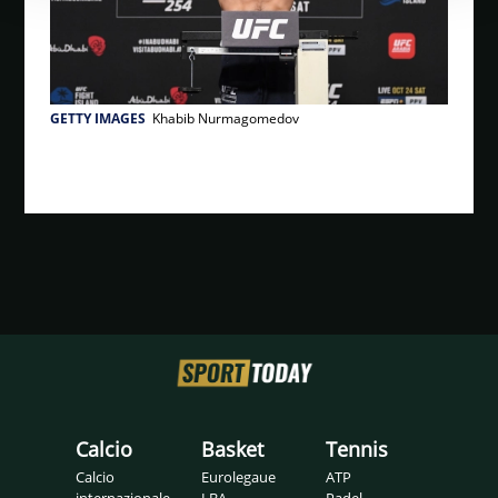
GETTY IMAGES
Khabib Nurmagomedov
Calcio
Basket
Tennis
Calcio
Eurolegaue
ATP
internazionale
LBA
Padel