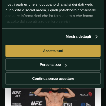
fatta, ma sarà un bene per lui, 165. Se l'UFC lo
nostri partner che si occupano di analisi dei dati web,
rilascia, Khabib (è) qui sempre con Eagle FC. Lo
pubblicità e social media, i quali potrebbero combinarle
firmeremo. Possiamo fare un po' di beneficenza
con altre informazioni che ha fornito loro o che hanno
insieme. Andiamo, Dustin".
raccolto dal suo utilizzo dei loro servizi.
Nurmagomedov ha recentemente firmato l'ex
sfidante al titolo intermedio dei pesi leggeri UFC
Kevin Lee per Eagle FC e ha aggiunto nuove divisioni
Mostra dettagli
di peso da 165 e 175 libbre alla sua promozione.
Accetta tutti
#Artimarzialimiste
#CharlesOliveira
Personalizza
#KhabibNurmagomedov
#MixedMartialArts
Continua senza accettare