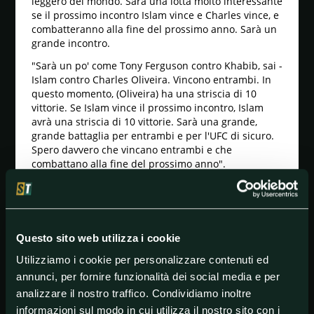
leggero del mondo. Sarà una lotta molto interessante
se il prossimo incontro Islam vince e Charles vince, e
combatteranno alla fine del prossimo anno. Sarà un
grande incontro.
"Sarà un po' come Tony Ferguson contro Khabib, sai -
Islam contro Charles Oliveira. Vincono entrambi. In
questo momento, (Oliveira) ha una striscia di 10
vittorie. Se Islam vince il prossimo incontro, Islam
avrà una striscia di 10 vittorie. Sarà una grande,
grande battaglia per entrambi e per l'UFC di sicuro.
Spero davvero che vincano entrambi e che
combattano alla fine del prossimo anno".
Nurmagomedov aveva scelto Poirier per battere
Oliveira, ma dopo che "The Diamond" ha fallito per la
seconda volta nella sua offerta per l'oro indiscusso,
Nurmagomedov ha messo il suo cappello da
Questo sito web utilizza i cookie
promotore quando si parla del suo futuro.
Utilizziamo i cookie per personalizzare contenuti ed
"Chiamatemi e basta. Ho intenzione di firmare
annunci, per fornire funzionalità dei social media e per
Dustin Poirier per Eagle FC 165 ", ha detto
Nurmagomedov. "Dustin può combattere in 170, è
analizzare il nostro traffico. Condividiamo inoltre
un po' difficile fare 155. Ovviamente ce l'ha sempre
informazioni sul modo in cui utilizza il nostro sito con i