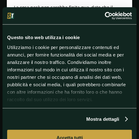
La cosa però non sarebbe finita qua, dato che il
33enne sarà costretto a comparire il mese prossimo
davanti al tribunale di Blanchardstown. I rischi per il
fuoriclasse dell'MMA, vanno da una sanzione
pecuniaria di 5000 euro fino alla pena detentiva per
Questo sito web utilizza i cookie
sei mesi.
Utilizziamo i cookie per personalizzare contenuti ed
McGregor infatti non è nuovo a infrazioni alla guida,
e in generale i suoi problemi con la legge sono ben
annunci, per fornire funzionalità dei social media e per
noti. Ricordiamo solo pochi mesi fa l'episodio del
analizzare il nostro traffico. Condividiamo inoltre
pugno rifilato al presentatore italiano Francesco
informazioni sul modo in cui utilizza il nostro sito con i
Facchinetti.
nostri partner che si occupano di analisi dei dati web,
pubblicità e social media, i quali potrebbero combinarle
con altre informazioni che ha fornito loro o che hanno
#ConorMcGregor
#UFC
raccolto dal suo utilizzo dei loro servizi.
Mostra dettagli
Accetta tutti