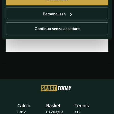
Personalizza
Continua senza accettare
GETTY IMAGES
Conor McGregor
Calcio
Basket
Tennis
Calcio
Eurolegaue
ATP