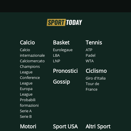
Calcio
Basket
Tennis
Calcio
Eurolegaue
ATP
internazionale
LBA
Padel
Calciomercato
LNP
WTA
Champions
Pronostici
Ciclismo
League
Conference
Giro d'Italia
Gossip
League
Tour de
Europa
France
League
Probabili
formazioni
Serie A
Serie B
Motori
Sport USA
Altri Sport