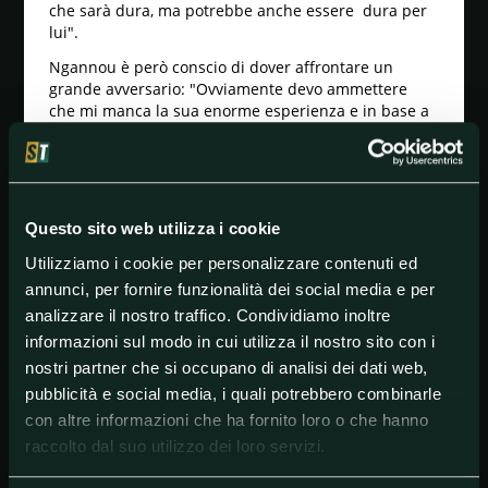
che sarà dura, ma potrebbe anche essere dura per
lui".
Ngannou è però conscio di dover affrontare un
grande avversario: "Ovviamente devo ammettere
che mi manca la sua enorme esperienza e in base a
questa situazione ho fatto certe scelte. Mi sto
preparando per qualcuno che oltre a saper colpire
pesantemente non è facile da inquadrare ed
è un pugile molto resistente. Devo dire anche che
rispetto Fury come del resto rispetto ogni
Questo sito web utilizza i cookie
avversario contro cui mi batto, ma non sono
intimidito da lui, anzi, non sono intimidito da
Utilizziamo i cookie per personalizzare contenuti ed
nessuno. Quando hai qualcuno di fronte a te,
annunci, per fornire funzionalità dei social media e per
ottagono o ring, si tratta solo di trovare la
analizzare il nostro traffico. Condividiamo inoltre
concentrazione giusta sul tuo avversario".
informazioni sul modo in cui utilizza il nostro sito con i
Ngannou non ha paura e alza la cresta: "La mia
nostri partner che si occupano di analisi dei dati web,
passata esperienza mi dice che anche come
pubblicità e social media, i quali potrebbero combinarle
pugile posso affrontare un avversario di rango senza
con altre informazioni che ha fornito loro o che hanno
grossi problemi". A ottobre vedremo se sarà in grado
raccolto dal suo utilizzo dei loro servizi.
di togliere la corona a Fury.