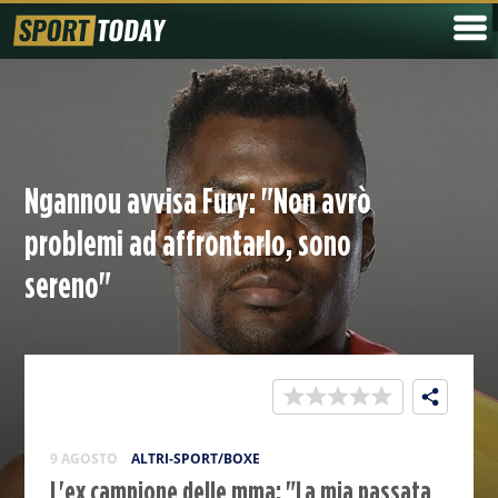
Ngannou avvisa Fury: "Non avrò
problemi ad affrontarlo, sono
sereno"
9 AGOSTO
ALTRI-SPORT/BOXE
L'ex campione delle mma: "La mia passata