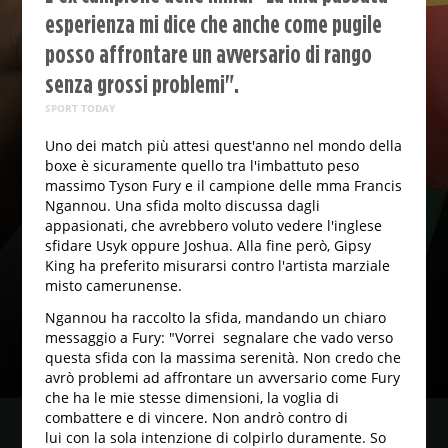
esperienza mi dice che anche come pugile
posso affrontare un avversario di rango
senza grossi problemi".
SPORT TODAY
Uno dei match più attesi quest'anno nel mondo della
boxe è sicuramente quello tra l'imbattuto peso
massimo Tyson Fury e il campione delle mma Francis
Ngannou. Una sfida molto discussa dagli
appasionati, che avrebbero voluto vedere l'inglese
sfidare Usyk oppure Joshua. Alla fine però, Gipsy
King ha preferito misurarsi contro l'artista marziale
misto camerunense.
Ngannou ha raccolto la sfida, mandando un chiaro
messaggio a Fury: "Vorrei segnalare che vado verso
questa sfida con la massima serenità. Non credo che
avrò problemi ad affrontare un avversario come Fury
che ha le mie stesse dimensioni, la voglia di
combattere e di vincere. Non andrò contro di
lui con la sola intenzione di colpirlo duramente. So