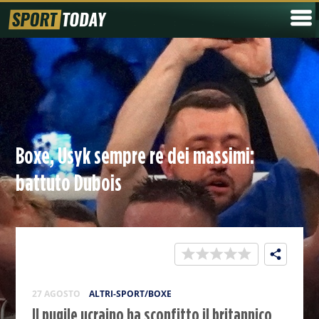
Boxe, Usyk sempre re dei massimi:
battuto Dubois
27 AGOSTO
ALTRI-SPORT/BOXE
Il pugile ucraino ha sconfitto il britannico