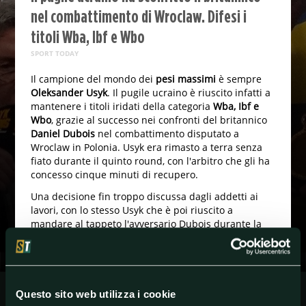
nel combattimento di Wroclaw. Difesi i
titoli Wba, Ibf e Wbo
SPORT TODAY
Il campione del mondo dei
pesi massimi
è sempre
Oleksander Usyk
. Il pugile ucraino è riuscito infatti a
mantenere i titoli iridati della categoria
Wba, Ibf e
Wbo
, grazie al successo nei confronti del britannico
Daniel Dubois
nel combattimento disputato a
Wroclaw in Polonia. Usyk era rimasto a terra senza
fiato durante il quinto round, con l'arbitro che gli ha
concesso cinque minuti di recupero.
Una decisione fin troppo discussa dagli addetti ai
lavori, con lo stesso Usyk che è poi riuscito a
mandare al tappeto l'avversario Dubois durante la
nona ripresa
. Successo molto importante per il
campione in carica
, che si è così confermato re dei
pesi massimi e che al termine del match ha dedicato
la vittoria al "
suo Paese e all'esercito ucraino
".
Questo sito web utilizza i cookie