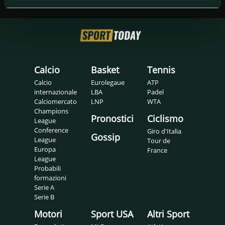
Calcio
Basket
Tennis
Calcio
Eurolegaue
ATP
internazionale
LBA
Padel
Calciomercato
LNP
WTA
Champions
Pronostici
Ciclismo
League
Conference
Giro d'Italia
Gossip
League
Tour de
Europa
France
League
Probabili
formazioni
Serie A
Serie B
Motori
Sport USA
Altri Sport