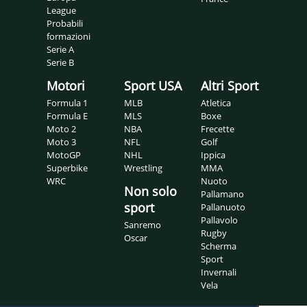
League
Probabili
formazioni
Serie A
Serie B
Motori
Sport USA
Altri Sport
Formula 1
MLB
Atletica
Formula E
MLS
Boxe
Moto 2
NBA
Frecette
Moto 3
NFL
Golf
MotoGP
NHL
Ippica
Superbike
Wrestling
MMA
WRC
Nuoto
Non solo
Pallamano
sport
Pallanuoto
Pallavolo
Sanremo
Rugby
Oscar
Scherma
Sport
Invernali
Vela