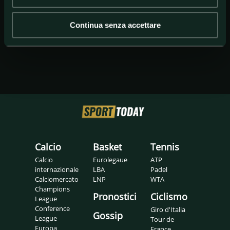
Continua senza accettare
Calcio
Basket
Tennis
Calcio
Eurolegaue
ATP
internazionale
LBA
Padel
Calciomercato
LNP
WTA
Champions
Pronostici
Ciclismo
League
Conference
Giro d'Italia
Gossip
League
Tour de
Europa
France