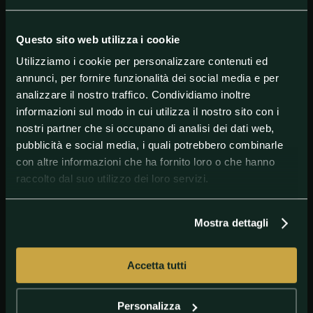
finale, come accaduto nel corso degli anni. Gli atleti,
quindi, non guadagneranno punti in questa stagione
e non ci sarà un'unica finale a 24 discipline a Zurigo,
Questo sito web utilizza i cookie
come previsto a inizio anno.
Utilizziamo i cookie per personalizzare contenuti ed
annunci, per fornire funzionalità dei social media e per
analizzare il nostro traffico. Condividiamo inoltre
#AltriSport
#Atletica
#DiamondLeague
informazioni sul modo in cui utilizza il nostro sito con i
#IAAFDiamondLeague
#World
nostri partner che si occupano di analisi dei dati web,
pubblicità e social media, i quali potrebbero combinarle
con altre informazioni che ha fornito loro o che hanno
raccolto dal suo utilizzo dei loro servizi.
Mostra dettagli
Accetta tutti
GETTY IMAGES
L\'ex corridore Pistorius venerdì potrebbe
ottenere la libertà vigilata
Personalizza