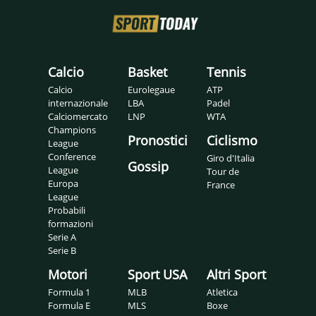
Calcio
Basket
Tennis
Calcio
Eurolegaue
ATP
internazionale
LBA
Padel
Calciomercato
LNP
WTA
Champions
Pronostici
Ciclismo
League
Conference
Giro d'Italia
Gossip
League
Tour de
Europa
France
League
Probabili
formazioni
Serie A
Serie B
Motori
Sport USA
Altri Sport
Formula 1
MLB
Atletica
Formula E
MLS
Boxe