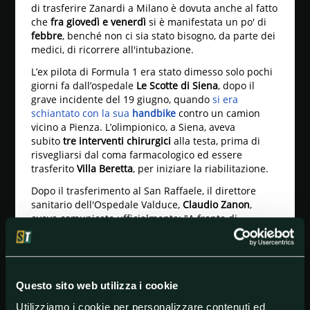
di trasferire Zanardi a Milano è dovuta anche al fatto
che
fra giovedì e venerdì
si è manifestata un po' di
febbre
, benché non ci sia stato bisogno, da parte dei
medici, di ricorrere all'intubazione.
L’ex pilota di Formula 1 era stato dimesso solo pochi
giorni fa dall’ospedale
Le Scotte di Siena
, dopo il
grave incidente del 19 giugno, quando
si era
schiantato con la sua
handbike
contro un camion
vicino a Pienza. L’olimpionico, a Siena, aveva
subito
tre interventi chirurgici
alla testa, prima di
risvegliarsi dal coma farmacologico ed essere
trasferito
Villa Beretta
, per iniziare la riabilitazione.
Dopo il trasferimento al San Raffaele, il direttore
sanitario dell'Ospedale Valduce,
Claudio Zanon
,
aveva comunicato ufficialmente: "A fronte di
intercorsa instabilità delle condizioni cliniche di Alex
Zanardi, dopo opportune consultazioni con il dottor
Franco Molteni
, Responsabile del Dipartimento di
Riabilitazione Specialistica Villa Beretta, struttura
Questo sito web utilizza i cookie
collegata all’
Ospedale Valduce
, dove il paziente era
ricoverato dal 21 luglio, e gli specialisti di
Utilizziamo i cookie per personalizzare contenuti ed