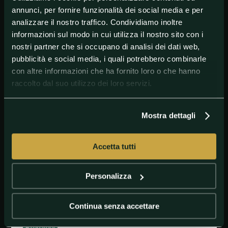
riferimento, è stato disposto il trasferimento al
annunci, per fornire funzionalità dei social media e per
reparto di Terapia Intensiva dell’Ospedale San
analizzare il nostro traffico. Condividiamo inoltre
Raffaele di Milano".
informazioni sul modo in cui utilizza il nostro sito con i
Le condizioni di Zanardi preoccupano ma l'instabilità
nostri partner che si occupano di analisi dei dati web,
era preventivabile, secondo quanto dichiarato al
pubblicità e social media, i quali potrebbero combinarle
'Corriere della Sera' dal
medico che soccorse il
campione
sul luogo dell'incidente,
Robusto Biagioni
:
con altre informazioni che ha fornito loro o che hanno
"In questi casi, l’evoluzione clinica procede in un
raccolto dal suo utilizzo dei loro servizi.
modo che definiamo ondulatorio – ha affermato -,
con riprese che vanno oltre le più
ottimistiche
aspettative
e
peggioramenti improvvisi
che possono
Mostra dettagli
lasciare sconcertati. Non bisogna esagerare con
l’ottimismo ma allo stesso tempo neppure cadere nel
peggior pessimismo se Alex ha avuto un
Accetta tutti
aggravamento ed è tornato in terapia intensiva.
Passaggi del genere potrebbero accadere ancora per
un anno, la letteratura scientifica ce lo insegna".
Personalizza
Continua senza accettare
#AlessandroZanardi
#AltriSport
#Ciclismosustrada
#TopStory