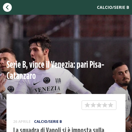
CALCIO/SERIE B
Serie B, vince il Venezia: pari Pisa-
Catanzaro
26 APRILE
CALCIO/SERIE B
La squadra di Vanoli si è imposta sulla