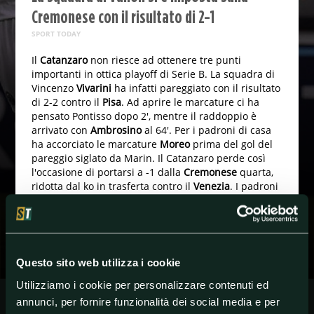
Cremonese con il risultato di 2-1
SPORT TODAY
Il
Catanzaro
non riesce ad ottenere tre punti
importanti in ottica playoff di Serie B. La squadra di
Vincenzo
Vivarini
ha infatti pareggiato con il risultato
di 2-2 contro il
Pisa
. Ad aprire le marcature ci ha
pensato Pontisso dopo 2', mentre il raddoppio è
arrivato con
Ambrosino
al 64'. Per i padroni di casa
ha accorciato le marcature
Moreo
prima del gol del
pareggio siglato da Marin. Il Catanzaro perde così
l'occasione di portarsi a -1 dalla
Cremonese
quarta,
ridotta dal ko in trasferta contro il
Venezia
. I padroni
di casa sono andati sotto nel punteggio al 24' in
seguito alla rete di Vazquez ma sono riusciti a
rimontare la partita con le reti di Gytkjaer e
Bjarkason.
Questo sito web utilizza i cookie
Utilizziamo i cookie per personalizzare contenuti ed
#SportToday
annunci, per fornire funzionalità dei social media e per