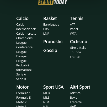
Calcio
Basket
Tennis
Calcio
Eurolegaue
ATP
internazionale
LBA
Padel
Calciomercato
LNP
WTA
Champions
Pronostici
Ciclismo
League
Conference
Giro d'Italia
Gossip
League
Tour de
Europa
France
League
Probabili
formazioni
Serie A
Serie B
Motori
Sport USA
Altri Sport
Formula 1
MLB
Atletica
Formula E
MLS
Boxe
Moto 2
NBA
Frecette
Moto 3
NFL
Golf