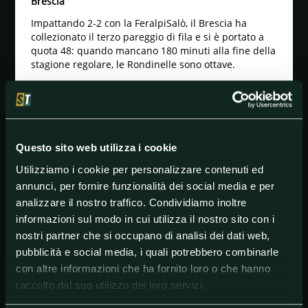
Brescia
Impattando 2-2 con la FeralpiSalò, il Brescia ha
collezionato il terzo pareggio di fila e si è portato a
quota 48: quando mancano 180 minuti alla fine della
stagione regolare, le Rondinelle sono ottave.
Lecco
Cedendo in casa alla Sampdoria, il Lecco è rimasto in
fondo al gruppo con 26 punti: già retrocessi in Serie
C, i Manzoniani non hanno molto da chiedere alle
Questo sito web utilizza i cookie
ultime due gare di campionato.
Utilizziamo i cookie per personalizzare contenuti ed
Precedenti
annunci, per fornire funzionalità dei social media e per
All'andata si è imposto il Brescia 2-0 ma il bilancio
analizzare il nostro traffico. Condividiamo inoltre
dei 19 confronti diretti è sull'8-8.
informazioni sul modo in cui utilizza il nostro sito con i
Pronostico
nostri partner che si occupano di analisi dei dati web,
Scegliamo il Brescia, che ha un ruolino interno
pubblicità e social media, i quali potrebbero combinarle
discreto (6-8-4) e non ha alcuna intenzione di
con altre informazioni che ha fornito loro o che hanno
rinunciare ai playoff.
raccolto dal suo utilizzo dei loro servizi.
Quote