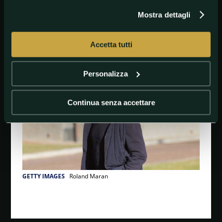
Il segno 1 per
Goldbet
e
Lottomatica
vale 1.40.
Mostra dettagli
Accetta tutti
#Brescia
#Pronostico
#SerieB
Personalizza
Continua senza accettare
GETTY IMAGES
Roland Maran