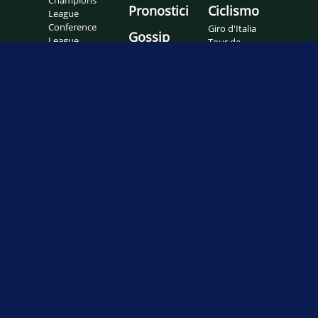
Pronostici
Ciclismo
League
Conference
Giro d'Italia
Gossip
League
Tour de
Europa
France
League
Probabili
formazioni
Serie A
Serie B
Motori
Sport USA
Altri Sport
Formula 1
MLB
Atletica
Formula E
MLS
Boxe
Moto 2
NBA
Frecette
Moto 3
NFL
Golf
MotoGP
NHL
Ippica
Superbike
Wrestling
MMA
WRC
Nuoto
Non solo
Pallamano
sport
Pallanuoto
Pallavolo
Sanremo
Rugby
Oscar
Scherma