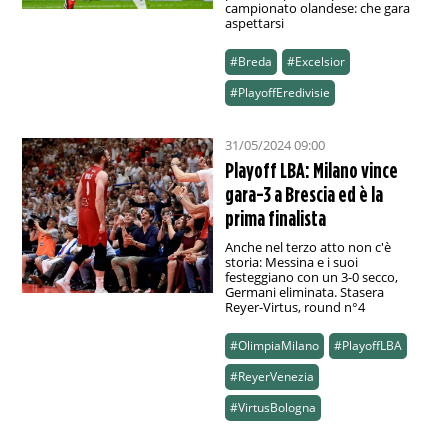
campionato olandese: che gara
aspettarsi
#Breda
#Excelsior
#PlayoffEredivisie
31/05/2024 09:00
Playoff LBA: Milano vince
gara-3 a Brescia ed è la
prima finalista
Anche nel terzo atto non c'è
storia: Messina e i suoi
festeggiano con un 3-0 secco,
Germani eliminata. Stasera
Reyer-Virtus, round n°4
#OlimpiaMilano
#PlayoffLBA
#ReyerVenezia
#VirtusBologna