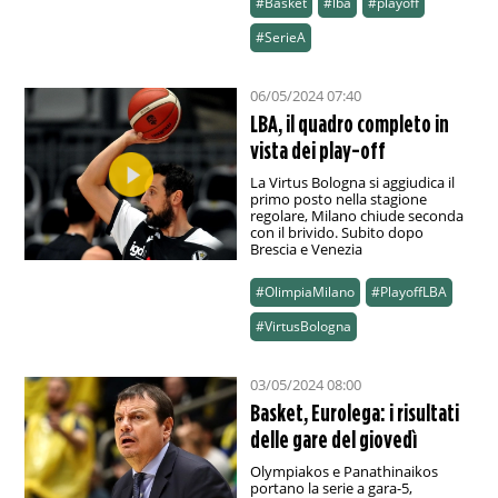
#Basket
#lba
#playoff
#SerieA
06/05/2024 07:40
LBA, il quadro completo in
vista dei play-off
La Virtus Bologna si aggiudica il
primo posto nella stagione
regolare, Milano chiude seconda
con il brivido. Subito dopo
Brescia e Venezia
#OlimpiaMilano
#PlayoffLBA
#VirtusBologna
03/05/2024 08:00
Basket, Eurolega: i risultati
delle gare del giovedì
Olympiakos e Panathinaikos
portano la serie a gara-5,