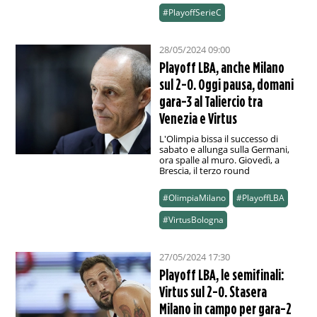
#PlayoffSerieC
28/05/2024 09:00
Playoff LBA, anche Milano
sul 2-0. Oggi pausa, domani
gara-3 al Taliercio tra
Venezia e Virtus
L'Olimpia bissa il successo di
sabato e allunga sulla Germani,
ora spalle al muro. Giovedì, a
Brescia, il terzo round
#OlimpiaMilano
#PlayoffLBA
#VirtusBologna
27/05/2024 17:30
Playoff LBA, le semifinali:
Virtus sul 2-0. Stasera
Milano in campo per gara-2