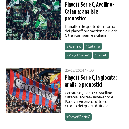
Playoff Serie C, Avellino-
Catania: analisi e
pronostico
L'analisi e le quote del ritorno
dei playoff promozione di Serie
C tra i campani e siciliani
#Avellino
#Catania
#PlayoffSerieC
#SerieC
25/05/2024 14:00
Playoff Serie C, la giocata:
analisi e pronostici
Carrarese-Juve U23, Avellino-
Catania, Torres-Benevento e
Padova-Vicenza: tutto sul
ritorno dei quarti di finale
#PlayoffSerieC