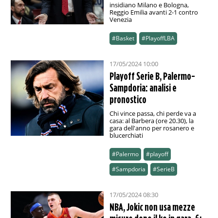
insidiano Milano e Bologna,
Reggio Emilia avanti 2-1 contro
Venezia
#Basket
#PlayoffLBA
17/05/2024 10:00
Playoff Serie B, Palermo-
Sampdoria: analisi e
pronostico
Chi vince passa, chi perde va a
casa: al Barbera (ore 20.30), la
gara dell'anno per rosanero e
blucerchiati
#Palermo
#playoff
#Sampdoria
#SerieB
17/05/2024 08:30
NBA, Jokic non usa mezze