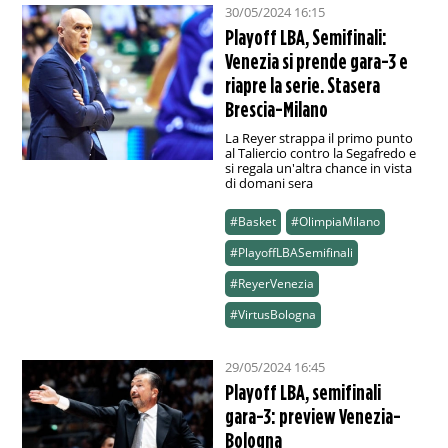
30/05/2024 16:15
Playoff LBA, Semifinali:
Venezia si prende gara-3 e
riapre la serie. Stasera
Brescia-Milano
La Reyer strappa il primo punto
al Taliercio contro la Segafredo e
si regala un'altra chance in vista
di domani sera
#Basket
#OlimpiaMilano
#PlayoffLBASemifinali
#ReyerVenezia
#VirtusBologna
29/05/2024 16:45
Playoff LBA, semifinali
gara-3: preview Venezia-
Bologna