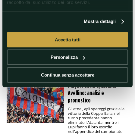
pronostico
raccolto dal suo utilizzo dei loro servizi.
I bianconeri di Massimo
Brambilla ospitano i toscani
nell'andata dei quarti di finale
Mostra dettagli
degli spareggi: tutto quello che
c'è da sapere sulla sfida del
Moccagatta
Accetta tutti
#JuveU23-Carrarese
#PlayoffSerieC
Personalizza
#Probabiliformazioni
Continua senza accettare
21/05/2024 09:55
Playoff Serie C, Catania-
Avellino: analisi e
pronostico
Gli etnei, agli spareggi grazie alla
vittoria della Coppa Italia, nel
turno precedente hanno
eliminato l'Atalanta mentre i
Lupi fanno il loro esordio
nell'appendice del campionato