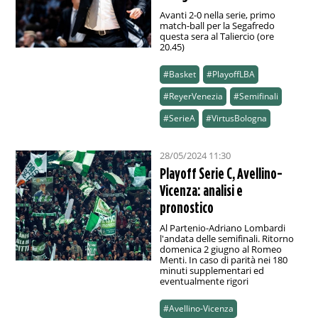
Avanti 2-0 nella serie, primo
match-ball per la Segafredo
questa sera al Taliercio (ore
20.45)
#Basket
#PlayoffLBA
#ReyerVenezia
#Semifinali
#SerieA
#VirtusBologna
28/05/2024 11:30
Playoff Serie C, Avellino-
Vicenza: analisi e
pronostico
Al Partenio-Adriano Lombardi
l'andata delle semifinali. Ritorno
domenica 2 giugno al Romeo
Menti. In caso di parità nei 180
minuti supplementari ed
eventualmente rigori
#Avellino-Vicenza