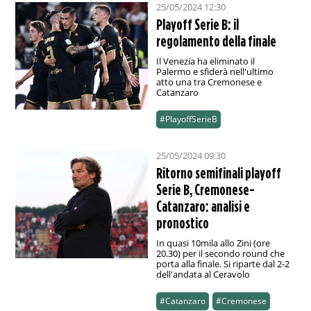
25/05/2024 12:30
Playoff Serie B: il
regolamento della finale
Il Venezia ha eliminato il
Palermo e sfiderà nell'ultimo
atto una tra Cremonese e
Catanzaro
#PlayoffSerieB
25/05/2024 09:30
Ritorno semifinali playoff
Serie B, Cremonese-
Catanzaro: analisi e
pronostico
In quasi 10mila allo Zini (ore
20.30) per il secondo round che
porta alla finale. Si riparte dal 2-2
dell'andata al Ceravolo
#Catanzaro
#Cremonese