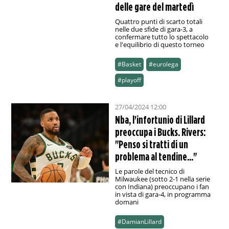
delle gare del martedì
Quattro punti di scarto totali
nelle due sfide di gara-3, a
confermare tutto lo spettacolo
e l'equilibrio di questo torneo
#Basket
#eurolega
#playoff
27/04/2024 12:00
Nba, l'infortunio di Lillard
preoccupa i Bucks. Rivers:
"Penso si tratti di un
problema al tendine..."
Le parole del tecnico di
Milwaukee (sotto 2-1 nella serie
con Indiana) preoccupano i fan
in vista di gara-4, in programma
domani
#DamianLillard