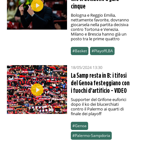
cinque
Bologna e Reggio Emilia,
nettamente favorite, dovranno
giocarsela nella partita decisiva
contro Tortona e Venezia.
Milano e Brescia hanno già un
posto tra le prime quattro
#Basket
#PlayoffLBA
18/05/2024 13:30
La Samp resta in B: i tifosi
del Genoa festeggiano con
i fuochi d'artificio - VIDEO
Supporter del Grifone euforici
dopo il ko dei blucerchiati
contro il Palermo ai quarti di
finale dei playoff
#Genoa
#Palermo-Sampdoria