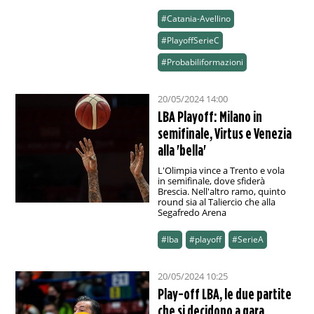
#Catania-Avellino
#PlayoffSerieC
#Probabiliformazioni
20/05/2024 14:00
LBA Playoff: Milano in
semifinale, Virtus e Venezia
alla 'bella'
L'Olimpia vince a Trento e vola
in semifinale, dove sfiderà
Brescia. Nell'altro ramo, quinto
round sia al Taliercio che alla
Segafredo Arena
#lba
#playoff
#SerieA
20/05/2024 10:25
Play-off LBA, le due partite
che si decidono a gara