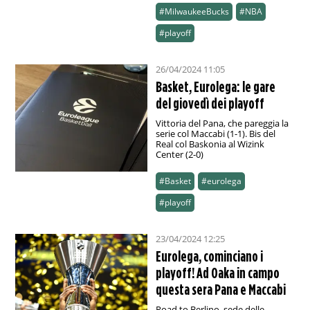
#MilwaukeeBucks
#NBA
#playoff
26/04/2024 11:05
Basket, Eurolega: le gare
del giovedì dei playoff
Vittoria del Pana, che pareggia la
serie col Maccabi (1-1). Bis del
Real col Baskonia al Wizink
Center (2-0)
#Basket
#eurolega
#playoff
23/04/2024 12:25
Eurolega, cominciano i
playoff! Ad Oaka in campo
questa sera Pana e Maccabi
Road to Berlino, sede delle