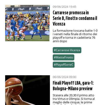
09/06/2024 19:45
Carrarese promossa in
Serie B, Finotto condanna il
Vicenza
La formazione toscana batte 1-0
i veneti nella finale di ritorno dei
playoff e torna in cadetteria 76
anni dopo
#Carrarese-Vicenza
#MattiaFinotto
#PlayoffSerieC
06/06/2024 09:00
Finali Playoff LBA, gara-1:
Bologna-Milano preview
Stasera alle 20.30 il primo atto
tra Virtus e Olimpia. Si torna al
meglio delle cinque, le prime