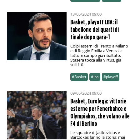
13/05/2024 09:00
Basket, playoff LBA: il
tabellone dei quarti di
finale dopo gara-1
Colpi esterni di Trento a Milano
e di Reggio Emilia a Venezia:
fattore campo già ribaltato.
Stasera tocca alla Virtus, già
sull'1-0
#Basket
#lba
#playoff
09/05/2024 09:00
Basket, Eurolega: vittorie
esterne per Fenerbahce e
Olympiakos, che volano alle
F4 di Berlino
Le squadre di Jasikevicius e
Bartzokas fanno la storia: mai