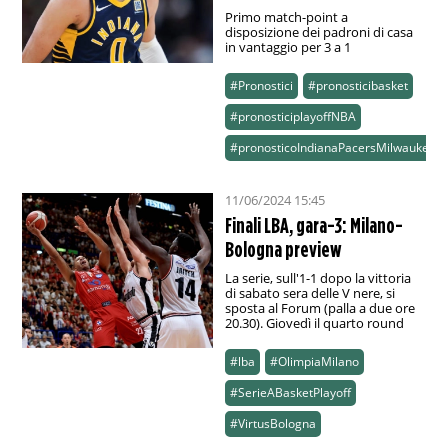
Primo match-point a
disposizione dei padroni di casa
in vantaggio per 3 a 1
#Pronostici
#pronosticibasket
#pronosticiplayoffNBA
#pronosticoIndianaPacersMilwaukeeB
11/06/2024 15:45
Finali LBA, gara-3: Milano-
Bologna preview
La serie, sull'1-1 dopo la vittoria
di sabato sera delle V nere, si
sposta al Forum (palla a due ore
20.30). Giovedì il quarto round
#lba
#OlimpiaMilano
#SerieABasketPlayoff
#VirtusBologna