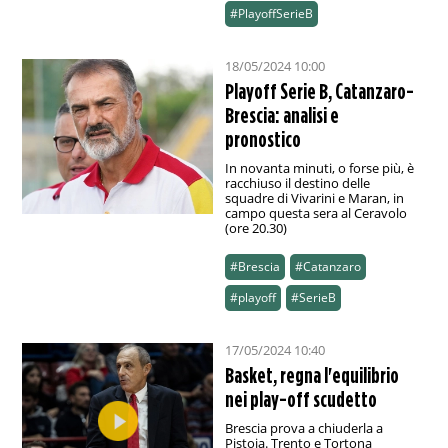
#PlayoffSerieB
18/05/2024 10:00
Playoff Serie B, Catanzaro-
Brescia: analisi e
pronostico
In novanta minuti, o forse più, è
racchiuso il destino delle
squadre di Vivarini e Maran, in
campo questa sera al Ceravolo
(ore 20.30)
#Brescia
#Catanzaro
#playoff
#SerieB
17/05/2024 10:40
Basket, regna l'equilibrio
nei play-off scudetto
Brescia prova a chiuderla a
Pistoia. Trento e Tortona