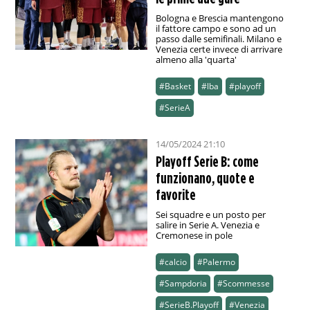
Bologna e Brescia mantengono
il fattore campo e sono ad un
passo dalle semifinali. Milano e
Venezia certe invece di arrivare
almeno alla 'quarta'
#Basket
#lba
#playoff
#SerieA
14/05/2024 21:10
Playoff Serie B: come
funzionano, quote e
favorite
Sei squadre e un posto per
salire in Serie A. Venezia e
Cremonese in pole
#calcio
#Palermo
#Sampdoria
#Scommesse
#SerieB.Playoff
#Venezia