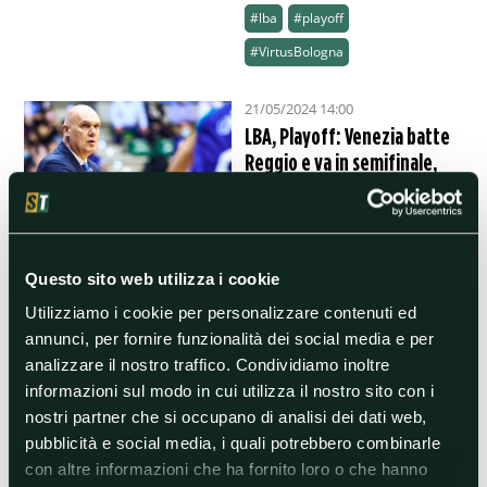
#lba
#playoff
#VirtusBologna
21/05/2024 14:00
LBA, Playoff: Venezia batte
Reggio e va in semifinale,
dove attende una tra
Bologna e Tortona
La squadra di Spahjia vince la
'bella' al Taliercio ed entra tra
migliori quattro della Serie A.
Questo sito web utilizza i cookie
Stasera alle 20.45 l'ultimo
quarto di finale
Utilizziamo i cookie per personalizzare contenuti ed
annunci, per fornire funzionalità dei social media e per
#lba
#playoff
#SerieA
analizzare il nostro traffico. Condividiamo inoltre
informazioni sul modo in cui utilizza il nostro sito con i
21/05/2024 10:40
nostri partner che si occupano di analisi dei dati web,
Playoff Serie C, Juve U23-
pubblicità e social media, i quali potrebbero combinarle
Carrarese: analisi e
con altre informazioni che ha fornito loro o che hanno