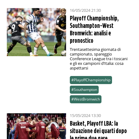
16/05/2024 21:30
Playoff Championship,
Southampton-West
Bromwich: analisi e
pronostico
Trentasettesima giornata di
campionato, spareggio
Conference League tra i toscani
e gli ex campioni d’Italia: cosa
aspettarsi
#PlayoffChampionship
#Southampton
#WestBromwich
15/05/2024 13:30
Basket, Playoff LBA: la
situazione dei quarti dopo
le prime due gare