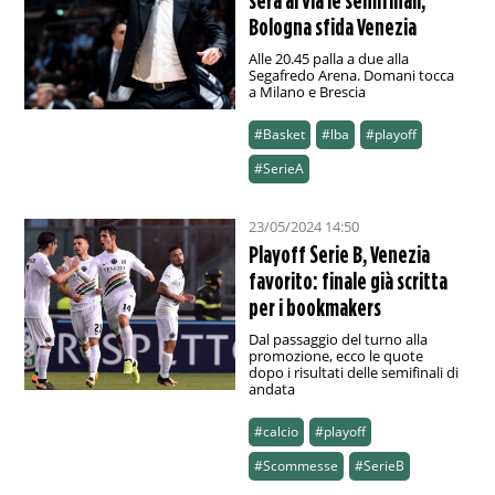
sera al via le semifinali,
Bologna sfida Venezia
Alle 20.45 palla a due alla
Segafredo Arena. Domani tocca
a Milano e Brescia
#Basket
#lba
#playoff
#SerieA
23/05/2024 14:50
Playoff Serie B, Venezia
favorito: finale già scritta
per i bookmakers
Dal passaggio del turno alla
promozione, ecco le quote
dopo i risultati delle semifinali di
andata
#calcio
#playoff
#Scommesse
#SerieB