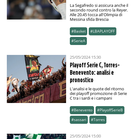
La Segafredo si assicura anche il
secondo round contro la Reyer.
Alle 20.45 tocca all'Olimpia di
Messina sfida Brescia
#Basket
#LBAPLAYOFF
#SerieA
25/05/2024 15:30
Playoff Serie C, Torres-
Benevento: analisi e
pronostico
L'analisi e le quote del ritorno
dei playoff promozione di Serie
C tra i sardi e i campani
#Benevento
#PlayoffSerieB
#sassari
#Torres
25/05/2024 15:00