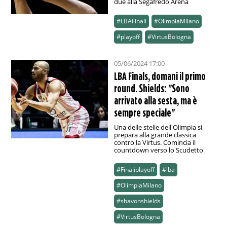
due alla Segafredo Arena
#LBAFinali
#OlimpiaMilano
#playoff
#VirtusBologna
05/06/2024 17:00
LBA Finals, domani il primo
round. Shields: "Sono
arrivato alla sesta, ma è
sempre speciale"
Una delle stelle dell'Olimpia si
prepara alla grande classica
contro la Virtus. Comincia il
countdown verso lo Scudetto
#Finaliplayoff
#lba
#OlimpiaMilano
#shavonshields
#VirtusBologna