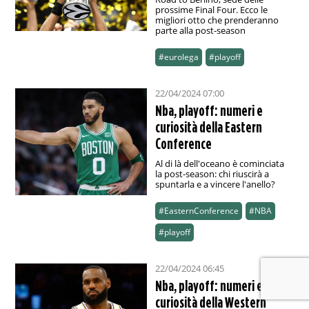
prossime Final Four. Ecco le
migliori otto che prenderanno
parte alla post-season
#eurolega
#playoff
22/04/2024 07:00
Nba, playoff: numeri e
curiosità della Eastern
Conference
Al di là dell'oceano è cominciata
la post-season: chi riuscirà a
spuntarla e a vincere l'anello?
#EasternConference
#NBA
#playoff
22/04/2024 06:45
Nba, playoff: numeri e
curiosità della Western