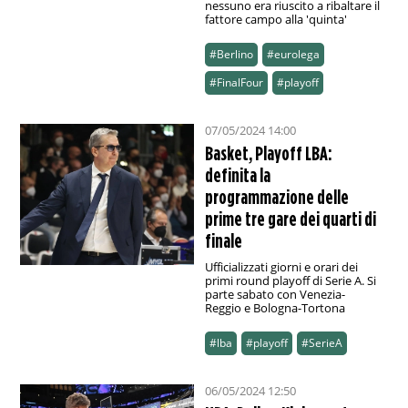
nessuno era riuscito a ribaltare il
fattore campo alla 'quinta'
#Berlino
#eurolega
#FinalFour
#playoff
07/05/2024 14:00
Basket, Playoff LBA:
definita la
programmazione delle
prime tre gare dei quarti di
finale
Ufficializzati giorni e orari dei
primi round playoff di Serie A. Si
parte sabato con Venezia-
Reggio e Bologna-Tortona
#lba
#playoff
#SerieA
06/05/2024 12:50