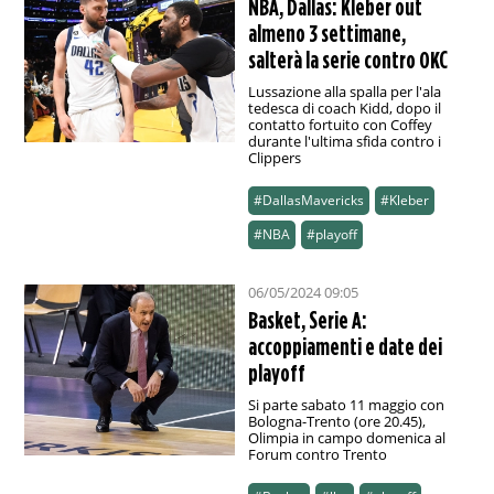
NBA, Dallas: Kleber out
almeno 3 settimane,
salterà la serie contro OKC
Lussazione alla spalla per l'ala
tedesca di coach Kidd, dopo il
contatto fortuito con Coffey
durante l'ultima sfida contro i
Clippers
#DallasMavericks
#Kleber
#NBA
#playoff
06/05/2024 09:05
Basket, Serie A:
accoppiamenti e date dei
playoff
Si parte sabato 11 maggio con
Bologna-Trento (ore 20.45),
Olimpia in campo domenica al
Forum contro Trento