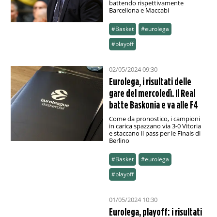
battendo rispettivamente
Barcellona e Maccabi
#Basket
#eurolega
#playoff
02/05/2024 09:30
Eurolega, i risultati delle
gare del mercoledì. Il Real
batte Baskonia e va alle F4
Come da pronostico, i campioni
in carica spazzano via 3-0 Vitoria
e staccano il pass per le Finals di
Berlino
#Basket
#eurolega
#playoff
01/05/2024 10:30
Eurolega, playoff: i risultati