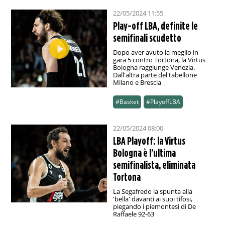
22/05/2024 11:55
Play-off LBA, definite le
semifinali scudetto
Dopo aver avuto la meglio in
gara 5 contro Tortona, la Virtus
Bologna raggiunge Venezia.
Dall'altra parte del tabellone
Milano e Brescia
#Basket
#PlayoffLBA
22/05/2024 08:00
LBA Playoff: la Virtus
Bologna è l'ultima
semifinalista, eliminata
Tortona
La Segafredo la spunta alla
'bella' davanti ai suoi tifosi,
piegando i piemontesi di De
Raffaele 92-63