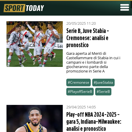
20/05/2025 11:20
Serie B, Juve Stabia -
Cremonese: analisi e
pronostico
Gara aperta al Menti di
Castellammare di Stabia in cui i
campani e i lombardi si
giocheranno parte della
promozione in Serie A
#Cremonese
#JuveStabia
#PlayoffSerieB
#SerieB
29/04/2025 14:05
Play-off NBA 2024-2025 -
gara 5, Indiana-Milwaukee:
analisi e pronostico