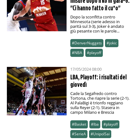
misure dopo il ko in gara-6:
"Ci hanno fatto il cu*o"
Dopo la sconfitta contro
Minnesota (serie adesso in
parità sul 3-3), Joker è andato
giù pesante con le parole...
#DenverNuggets
#jokic
#NBA
#playoff
17/05/2024 08:00
LBA, Playoff: i risultati del
giovedì
Cade la Segafredo contro
Tortona, che riapre la serie (2-1).
Al PalaBigi è trionfo reggiano
sulla Reyer (2-1). Stasera in
campo Milano e Brescia
#Basket
#lba
#playoff
#SerieA
#UnipolSai