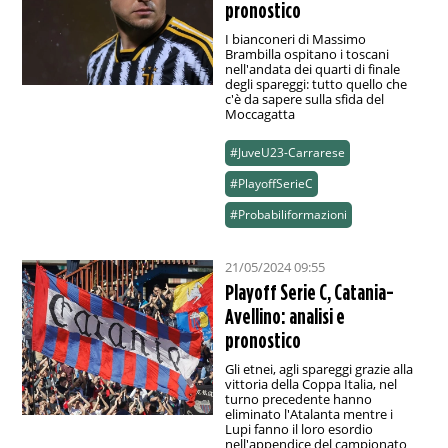
pronostico
I bianconeri di Massimo
Brambilla ospitano i toscani
nell'andata dei quarti di finale
degli spareggi: tutto quello che
c'è da sapere sulla sfida del
Moccagatta
#JuveU23-Carrarese
#PlayoffSerieC
#Probabiliformazioni
21/05/2024 09:55
Playoff Serie C, Catania-
Avellino: analisi e
pronostico
Gli etnei, agli spareggi grazie alla
vittoria della Coppa Italia, nel
turno precedente hanno
eliminato l'Atalanta mentre i
Lupi fanno il loro esordio
nell'appendice del campionato