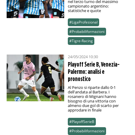
nel terzo turno del massimo
campionato argentino:
statistiche e quote
#LigaProfesional
#Probabiliformazioni
#Tigre-Racing
24/05/2024 10:30
Playoff Serie B, Venezia-
Palermo: analisi e
pronostico
Al Penzo si riparte dallo 0-1
dell'andata al Barbera. I
rosanero di Mignani hanno
bisogno di una vittoria con
almeno due gol di scarto per
approdare in finale
#PlayoffSerieB
#Probabiliformazioni