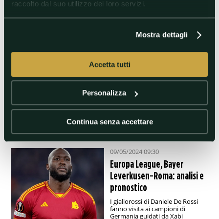
raccolto dal suo utilizzo dei loro servizi.
10/05/2024 09:30
Serie B, Catanzaro-
Mostra dettagli
Sampdoria: analisi e
pronostico
Nell'ultimo turno di
Accetta tutti
campionato, i calabresi di
Vivarini ospitano i blucerchiati di
Andrea Pirlo: numeri, quote e
probabili formazioni
Personalizza
#Catanzaro-Brescia
Continua senza accettare
#Probabiliformazioni
#SerieB
09/05/2024 09:30
Europa League, Bayer
Leverkusen-Roma: analisi e
pronostico
I giallorossi di Daniele De Rossi
fanno visita ai campioni di
Germania guidati da Xabi