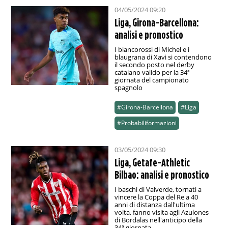
04/05/2024 09:20
Liga, Girona-Barcellona:
analisi e pronostico
I biancorossi di Michel e i
blaugrana di Xavi si contendono
il secondo posto nel derby
catalano valido per la 34ª
giornata del campionato
spagnolo
#Girona-Barcellona
#Liga
#Probabiliformazioni
03/05/2024 09:30
Liga, Getafe-Athletic
Bilbao: analisi e pronostico
I baschi di Valverde, tornati a
vincere la Coppa del Re a 40
anni di distanza dall'ultima
volta, fanno visita agli Azulones
di Bordalas nell'anticipo della
34ª giornata