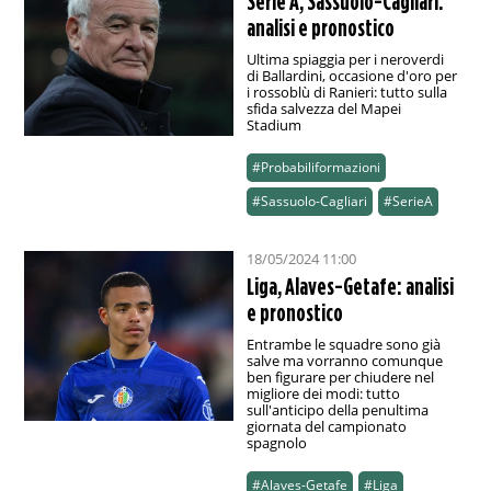
Serie A, Sassuolo-Cagliari:
analisi e pronostico
Ultima spiaggia per i neroverdi
di Ballardini, occasione d'oro per
i rossoblù di Ranieri: tutto sulla
sfida salvezza del Mapei
Stadium
#Probabiliformazioni
#Sassuolo-Cagliari
#SerieA
18/05/2024 11:00
Liga, Alaves-Getafe: analisi
e pronostico
Entrambe le squadre sono già
salve ma vorranno comunque
ben figurare per chiudere nel
migliore dei modi: tutto
sull'anticipo della penultima
giornata del campionato
spagnolo
#Alaves-Getafe
#Liga