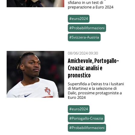
sfidano in un test di
preparazione a Euro 2024
#euro2024
#Probabiliformazioni
#Svizzera-Austria
08/06/2024 09:30
Amichevole, Portogallo-
Croazia: analisi e
pronostico
Supersfida a Oeiras tra i lusitani
di Martinez e la selezione di
Dalic, prossime protagoniste a
Euro 2024
#euro2024
#Portogallo-Croazia
#Probabiliformazioni