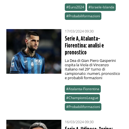
#Euro2024
#Israele-Islanda
#Probabiliformazioni
17/03/2024 09:30
Serie A, Atalanta-
Fiorentina: analisi e
pronostico
La Dea di Gian Piero Gasperini
ospita la Viola di Vincenzo
Italiano nel 29° turno di
campionato: numeri, pronostico
e probabili formazioni
#Atalanta-Fiorentina
#ChampionsLeague
#Probabiliformazioni
16/03/2024 09:30