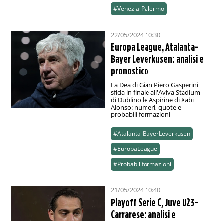
#Venezia-Palermo
22/05/2024 10:30
Europa League, Atalanta-
Bayer Leverkusen: analisi e
pronostico
La Dea di Gian Piero Gasperini
sfida in finale all'Aviva Stadium
di Dublino le Aspirine di Xabi
Alonso: numeri, quote e
probabili formazioni
#Atalanta-BayerLeverkusen
#EuropaLeague
#Probabiliformazioni
21/05/2024 10:40
Playoff Serie C, Juve U23-
Carrarese: analisi e