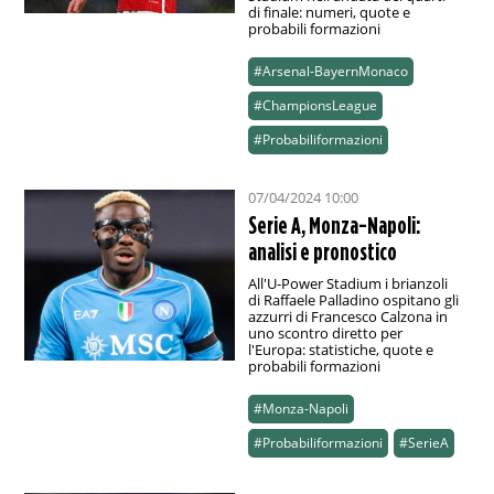
di finale: numeri, quote e
probabili formazioni
#Arsenal-BayernMonaco
#ChampionsLeague
#Probabiliformazioni
07/04/2024 10:00
Serie A, Monza-Napoli:
analisi e pronostico
All'U-Power Stadium i brianzoli
di Raffaele Palladino ospitano gli
azzurri di Francesco Calzona in
uno scontro diretto per
l'Europa: statistiche, quote e
probabili formazioni
#Monza-Napoli
#Probabiliformazioni
#SerieA