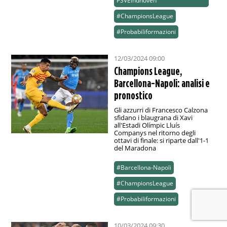
PSVEindhoven
#ChampionsLeague
#Probabiliformazioni
12/03/2024 09:00
Champions League,
Barcellona-Napoli: analisi e
pronostico
Gli azzurri di Francesco Calzona
sfidano i blaugrana di Xavi
all'Estadi Olímpic Lluís
Companys nel ritorno degli
ottavi di finale: si riparte dall'1-1
del Maradona
#Barcellona-Napoli
#ChampionsLeague
#Probabiliformazioni
10/03/2024 09:30