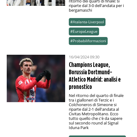
ritorno dei quarti di finale: si
riparte dal 3-0 dell'andata per i
bergamaschi
#Atalanta-Liverpool
#EuropaLeague
#Probabiliformazioni
16/04/2024 09:30
Champions League,
Borussia Dortmund-
Atletico Madrid: analisi e
pronostico
Nel ritorno del quarto di finale
tra i gialloneri di Terzic e i
Colchoneros di Simeone si
riparte dal 2-1 dell'andata al
Civitas Metropolitano. Ecco
tutto quello che c'è da sapere
sul secondo round al Signal
Iduna Park