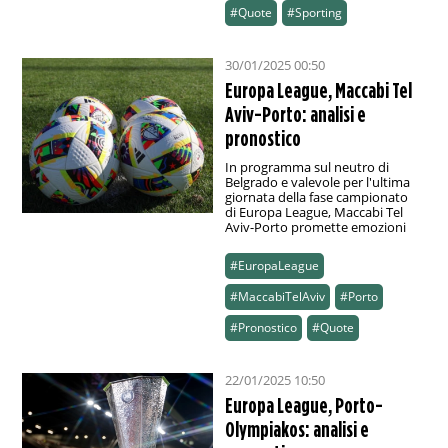
#Quote
#Sporting
30/01/2025 00:50
Europa League, Maccabi Tel
Aviv-Porto: analisi e
pronostico
In programma sul neutro di
Belgrado e valevole per l'ultima
giornata della fase campionato
di Europa League, Maccabi Tel
Aviv-Porto promette emozioni
#EuropaLeague
#MaccabiTelAviv
#Porto
#Pronostico
#Quote
22/01/2025 10:50
Europa League, Porto-
Olympiakos: analisi e