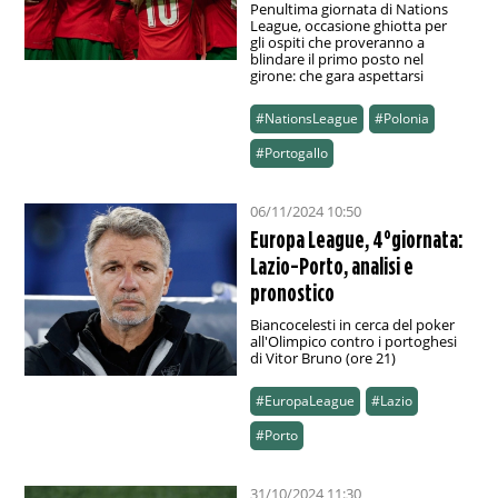
Penultima giornata di Nations
League, occasione ghiotta per
gli ospiti che proveranno a
blindare il primo posto nel
girone: che gara aspettarsi
#NationsLeague
#Polonia
#Portogallo
06/11/2024 10:50
Europa League, 4°giornata:
Lazio-Porto, analisi e
pronostico
Biancocelesti in cerca del poker
all'Olimpico contro i portoghesi
di Vitor Bruno (ore 21)
#EuropaLeague
#Lazio
#Porto
31/10/2024 11:30