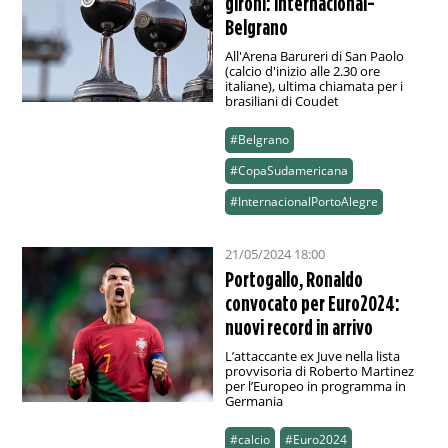
gironi: Internacional-
Belgrano
All'Arena Barureri di San Paolo
(calcio d'inizio alle 2.30 ore
italiane), ultima chiamata per i
brasiliani di Coudet
#Belgrano
#CopaSudamericana
#InternacionalPortoAlegre
21/05/2024 18:00
Portogallo, Ronaldo
convocato per Euro2024:
nuovi record in arrivo
L’attaccante ex Juve nella lista
provvisoria di Roberto Martinez
per l’Europeo in programma in
Germania
#calcio
#Euro2024