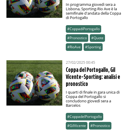
In programma giovedì sera a
Lisbona, Sporting-Rio Ave è la
semifinale d'andata della Coppa
di Portogallo
#CoppadiPortogallo
#Pronostico
#Quote
#RioAve
#Sporting
27/02/2025 00:45
Coppa del Portogallo, Gil
Vicente-Sporting: analisi e
pronostico
I quarti di finale in gara unica di
Coppa del Portogallo si
concludono giovedì sera a
Barcelos
#CoppadelPortogallo
#GilVicente
#Pronostico