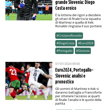
grande Slovenia: Diogo
Costa eroico
È la lotteria dei rigori a decidere
gli ottavi di finale tra la squadra
di Martinez e quella di Kek:
Ronaldo ringrazia il suo portiere
#CristianoRonaldo
#DiogoCosta
#Euro2024
#Portogallo
#Slovenia
01/07/2024 09:00
Euro2024, Portogallo-
Slovenia: analisi e
pronostico
Gli uomini di Martinez e Kek si
daranno battaglia a Francoforte
per ottenere l'accesso ai quarti
di finale: l'analisi e le quote della
partita