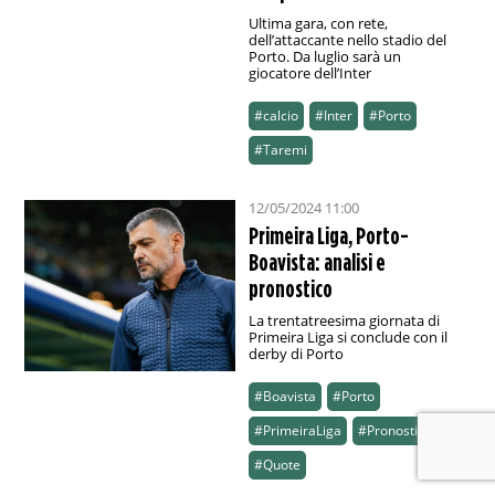
Ultima gara, con rete,
dell’attaccante nello stadio del
Porto. Da luglio sarà un
giocatore dell’Inter
#calcio
#Inter
#Porto
#Taremi
12/05/2024 11:00
Primeira Liga, Porto-
Boavista: analisi e
pronostico
La trentatreesima giornata di
Primeira Liga si conclude con il
derby di Porto
#Boavista
#Porto
#PrimeiraLiga
#Pronostico
#Quote