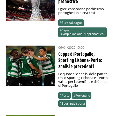
pronostico
I greci concedono pochissimo,
portoghesi in piena crisi
#EuropaLeague
#Porto-
Olympiakos:analisiepronostico
06/01/2025 15:00
Coppa di Portogallo,
Sporting Lisbona-Porto:
analisi e precedenti
Le quote e le analisi della partita
tra lo Sporting Lisbona e il Porto
valida per la semifinale di Coppa
di Portogallo
#Porto
#Portogallo
#SportingLisbona