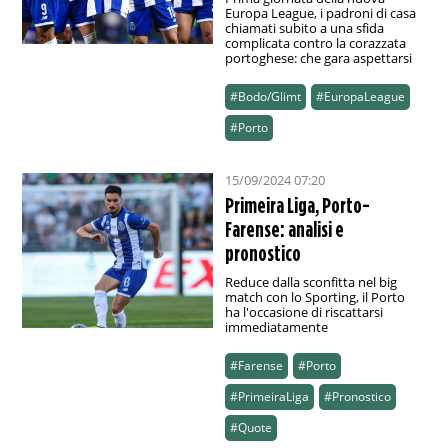
Europa League, i padroni di casa
chiamati subito a una sfida
complicata contro la corazzata
portoghese: che gara aspettarsi
#Bodo/Glimt
#EuropaLeague
#Porto
15/09/2024 07:20
Primeira Liga, Porto-
Farense: analisi e
pronostico
Reduce dalla sconfitta nel big
match con lo Sporting, il Porto
ha l'occasione di riscattarsi
immediatamente
#Farense
#Porto
#PrimeiraLiga
#Pronostico
#Quote