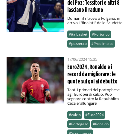
del Poz: Tessitori e altri 8
lasciano il raduno
Domani il ritrovo a Folgaria, in
arrivo i "finalisti" dello Scudetto
#italbasket
#Portorico
#pozzecco
#Preolimpico
17/06/2024 15:35
Euro2024, Ronaldo e i
record da migliorare: le
quote sul gol al debutto
Tanti i primati del portoghese
agli Europei di calcio. Può
segnare contro la Repubblica
Ceca e ‘allungare’
#calcio
#Euro2024
#Portogallo
#Ronaldo
#Scommesse