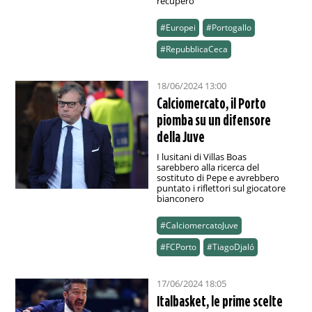
recupero
#Europei
#Portogallo
#RepubblicaCeca
18/06/2024 13:00
Calciomercato, il Porto
piomba su un difensore
della Juve
I lusitani di Villas Boas
sarebbero alla ricerca del
sostituto di Pepe e avrebbero
puntato i riflettori sul giocatore
bianconero
#CalciomercatoJuve
#FCPorto
#TiagoDjaló
17/06/2024 18:05
Italbasket, le prime scelte