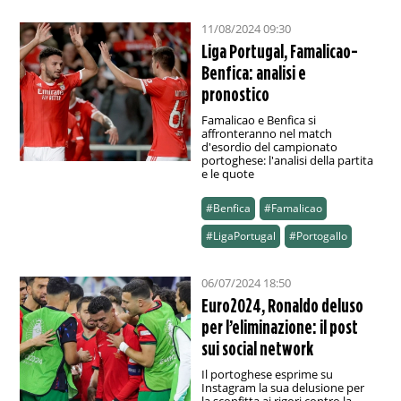
11/08/2024 09:30
Liga Portugal, Famalicao-
Benfica: analisi e
pronostico
Famalicao e Benfica si
affronteranno nel match
d'esordio del campionato
portoghese: l'analisi della partita
e le quote
#Benfica
#Famalicao
#LigaPortugal
#Portogallo
06/07/2024 18:50
Euro2024, Ronaldo deluso
per l’eliminazione: il post
sui social network
Il portoghese esprime su
Instagram la sua delusione per