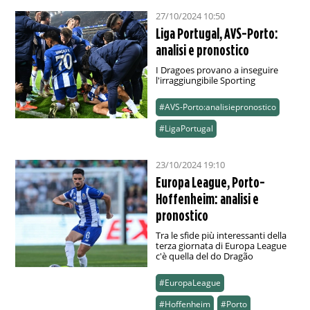
27/10/2024 10:50
Liga Portugal, AVS-Porto:
analisi e pronostico
I Dragoes provano a inseguire
l'irraggiungibile Sporting
#AVS-Porto:analisiepronostico
#LigaPortugal
23/10/2024 19:10
Europa League, Porto-
Hoffenheim: analisi e
pronostico
Tra le sfide più interessanti della
terza giornata di Europa League
c'è quella del do Dragão
#EuropaLeague
#Hoffenheim
#Porto