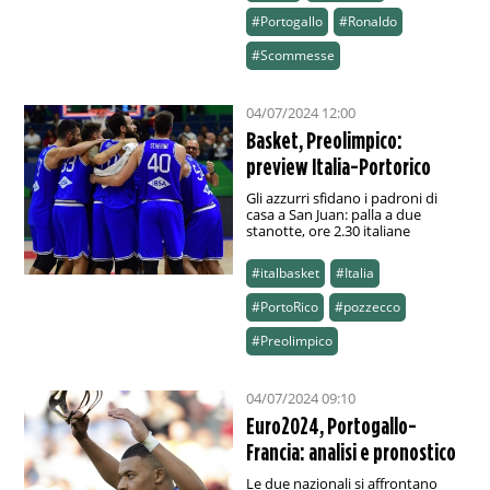
#Portogallo
#Ronaldo
#Scommesse
04/07/2024 12:00
Basket, Preolimpico:
preview Italia-Portorico
Gli azzurri sfidano i padroni di
casa a San Juan: palla a due
stanotte, ore 2.30 italiane
#italbasket
#Italia
#PortoRico
#pozzecco
#Preolimpico
04/07/2024 09:10
Euro2024, Portogallo-
Francia: analisi e pronostico
Le due nazionali si affrontano