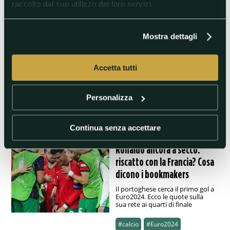
raccolto dal suo utilizzo dei loro servizi.
recupera le energie: ecco
cosa stava mangiando dopo
il 90'
Mostra dettagli
Il campione portoghese, prima
dei supplementari contro la
Francia, prova a tornare in
Accetta tutti
vigore con uno spuntino
#Banana
#CristianoRonaldo
Personalizza
#Francia
#Portogallo
Continua senza accettare
05/07/2024 13:20
Ronaldo ancora a secco:
riscatto con la Francia? Cosa
dicono i bookmakers
Il portoghese cerca il primo gol a
Euro2024. Ecco le quote sulla
sua rete ai quarti di finale
#calcio
#Euro2024