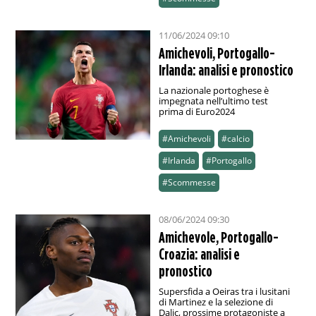
11/06/2024 09:10
Amichevoli, Portogallo-
Irlanda: analisi e pronostico
La nazionale portoghese è
impegnata nell’ultimo test
prima di Euro2024
#Amichevoli
#calcio
#Irlanda
#Portogallo
#Scommesse
08/06/2024 09:30
Amichevole, Portogallo-
Croazia: analisi e
pronostico
Supersfida a Oeiras tra i lusitani
di Martinez e la selezione di
Dalic, prossime protagoniste a