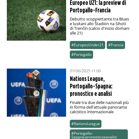
Europeo U21: la preview di
Portogallo-Francia
Debutto scoppiettante tra Blues
e lusitani allo Štadión na Sihoti
di Trenčín (calcio d'inizio domani
alle 21)
#EuropeoUnder21
#Francia
#Portogallo
07/06/2025 11:00
Nations League,
Portogallo-Spagna:
pronostico e analisi
Finale tra due delle nazionali più
in forma dell'attuale panorama
calcistico internazionale
#NationsLeague
#Portogallo-
Spagna:pronosticoeanalisi