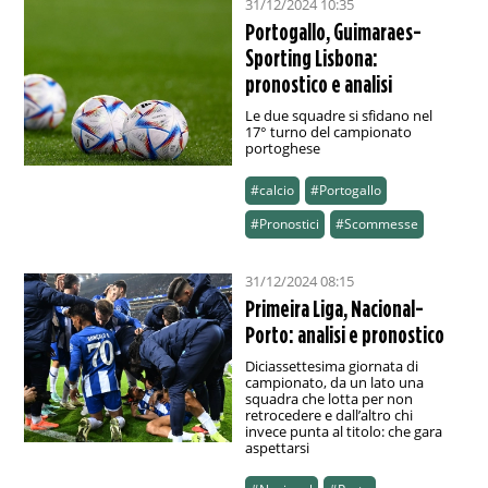
31/12/2024 10:35
Portogallo, Guimaraes-
Sporting Lisbona:
pronostico e analisi
Le due squadre si sfidano nel
17° turno del campionato
portoghese
#calcio
#Portogallo
#Pronostici
#Scommesse
31/12/2024 08:15
Primeira Liga, Nacional-
Porto: analisi e pronostico
Diciassettesima giornata di
campionato, da un lato una
squadra che lotta per non
retrocedere e dall’altro chi
invece punta al titolo: che gara
aspettarsi