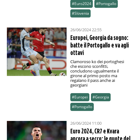
#Euro2024
#Portogallo
#Slovenia
26/06/2024 22:55
Europei, Georgia da sogno:
batte il Portogallo e va agli
ottavi
Clamoroso ko dei portoghesi
che escono sconfitti,
concludono ugualmente il
girone al primo posto ma
regalano il pass anche ai
georgiani
#Europei
#Georgia
#Portogallo
26/06/2024 11:00
Euro 2024, CR7 e Kvara
ancora a secco: le quote del