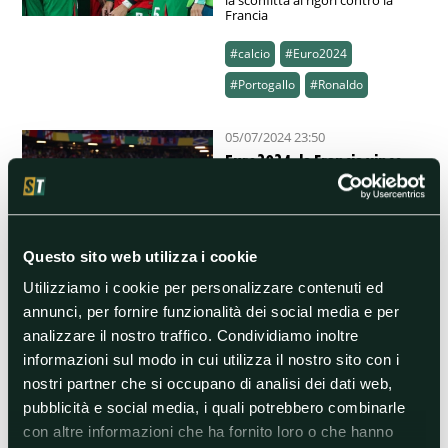
la sconfitta ai rigori contro la
Francia
#calcio
#Euro2024
#Portogallo
#Ronaldo
05/07/2024 23:50
Euro2024, la Francia vince
ai rigori: l'errore di Joao
Felix condanna il Portogallo
Dagli undici metri sono 'Le
Bleus' a conquistare la vittoria,
Questo sito web utilizza i cookie
l'errore del giocatore del
Barcellona rimanda a casa i
Utilizziamo i cookie per personalizzare contenuti ed
portoghesi
annunci, per fornire funzionalità dei social media e per
analizzare il nostro traffico. Condividiamo inoltre
#Euro2024
#Francia
informazioni sul modo in cui utilizza il nostro sito con i
#JoaoFelix
#Portogallo
nostri partner che si occupano di analisi dei dati web,
pubblicità e social media, i quali potrebbero combinarle
05/07/2024 23:10
con altre informazioni che ha fornito loro o che hanno
Portogallo, Ronaldo