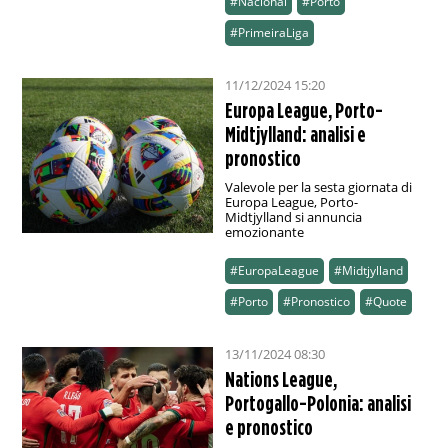
#Nacional
#Porto
#PrimeiraLiga
11/12/2024 15:20
Europa League, Porto-
Midtjylland: analisi e
pronostico
Valevole per la sesta giornata di
Europa League, Porto-
Midtjylland si annuncia
emozionante
#EuropaLeague
#Midtjylland
#Porto
#Pronostico
#Quote
13/11/2024 08:30
Nations League,
Portogallo-Polonia: analisi
e pronostico