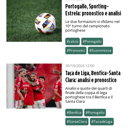
Portogallo, Sporting-
Estrela: pronostico e analisi
Le due formazioni si sfidano nel
10° turno del campionato
portoghese
#calcio
#Portogallo
#Pronostici
#Scommesse
30/10/2024 12:00
Taça de Liga, Benfica-Santa
Clara: analisi e pronostico
Analisi e quote dei quarti di
finale della coppa di lega
portoghese tra il Benfica e il
Santa Clara
#Benfica
#Portogallo
#SantaClara
#TacadeLiga