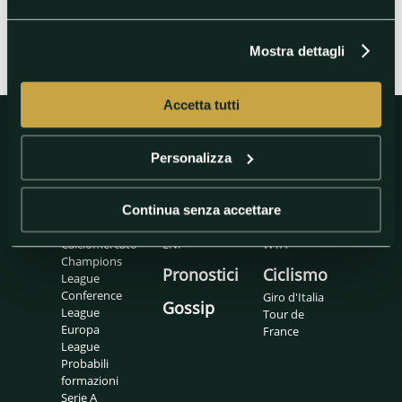
Mostra dettagli
Accetta tutti
Personalizza
Calcio
Basket
Tennis
Calcio
Eurolegaue
ATP
Continua senza accettare
internazionale
LBA
Padel
Calciomercato
LNP
WTA
Champions
Pronostici
Ciclismo
League
Conference
Giro d'Italia
Gossip
League
Tour de
Europa
France
League
Probabili
formazioni
Serie A