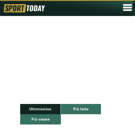
Ultimissime
Più lette
Più votate