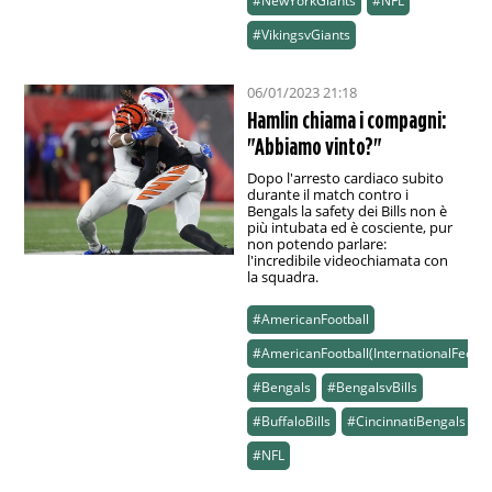
#NewYorkGiants
#NFL
#VikingsvGiants
06/01/2023 21:18
Hamlin chiama i compagni:
"Abbiamo vinto?"
Dopo l'arresto cardiaco subito
durante il match contro i
Bengals la safety dei Bills non è
più intubata ed è cosciente, pur
non potendo parlare:
l'incredibile videochiamata con
la squadra.
#AmericanFootball
#AmericanFootball(InternationalFeed)
#Bengals
#BengalsvBills
#BuffaloBills
#CincinnatiBengals
#NFL