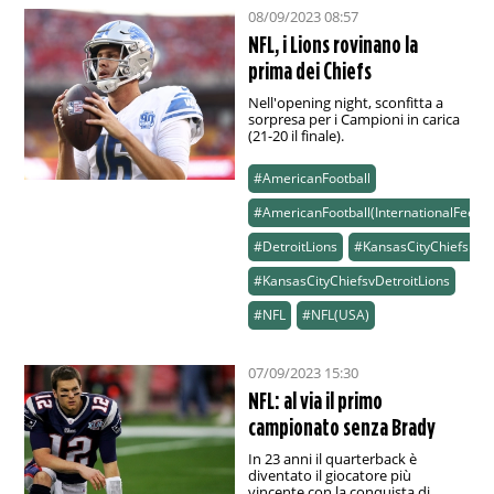
08/09/2023 08:57
NFL, i Lions rovinano la
prima dei Chiefs
Nell'opening night, sconfitta a
sorpresa per i Campioni in carica
(21-20 il finale).
#AmericanFootball
#AmericanFootball(InternationalFeed)
#DetroitLions
#KansasCityChiefs
#KansasCityChiefsvDetroitLions
#NFL
#NFL(USA)
07/09/2023 15:30
NFL: al via il primo
campionato senza Brady
In 23 anni il quarterback è
diventato il giocatore più
vincente con la conquista di