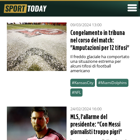
09/03/2024 13:00
Congelamento in tribuna
nel corso del match:
"Amputazioni per 12 tifosi"
Il freddo glaciale ha comportato
una situazione estrema per
alcuni tifosi di football
americano
#KansasCity
#MiamiDolphins
#NFL
24/02/2024 16:00
MLS, l'allarme del
presidente: "Con Messi
giornalisti troppo pigri"