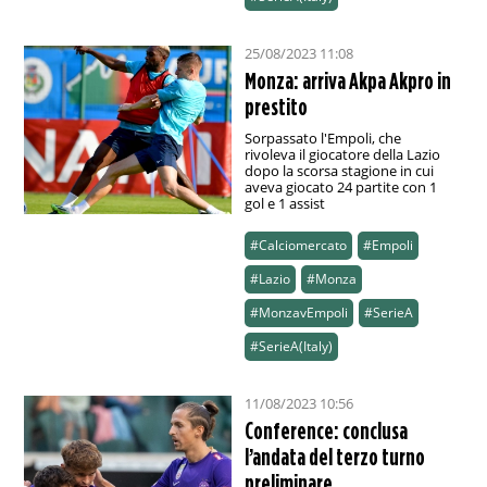
25/08/2023 11:08
Monza: arriva Akpa Akpro in
prestito
Sorpassato l'Empoli, che
rivoleva il giocatore della Lazio
dopo la scorsa stagione in cui
aveva giocato 24 partite con 1
gol e 1 assist
#Calciomercato
#Empoli
#Lazio
#Monza
#MonzavEmpoli
#SerieA
#SerieA(Italy)
11/08/2023 10:56
Conference: conclusa
l’andata del terzo turno
preliminare