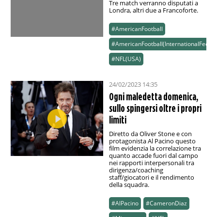
Tre match verranno disputati a
Londra, altri due a Francoforte.
#AmericanFootball
#AmericanFootball(InternationalFeed)
#NFL(USA)
24/02/2023 14:35
Ogni maledetta domenica,
sullo spingersi oltre i propri
limiti
Diretto da Oliver Stone e con
protagonista Al Pacino questo
film evidenzia la correlazione tra
quanto accade fuori dal campo
nei rapporti interpersonali tra
dirigenza/coaching
staff/giocatori e il rendimento
della squadra.
#AlPacino
#CameronDiaz