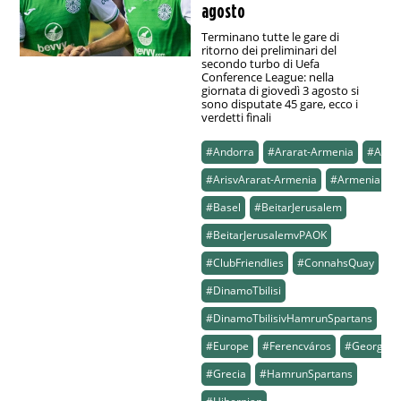
agosto
Terminano tutte le gare di
ritorno dei preliminari del
secondo turbo di Uefa
Conference League: nella
giornata di giovedì 3 agosto si
sono disputate 45 gare, ecco i
verdetti finali
#Andorra
#Ararat-Armenia
#Aris
#ArisvArarat-Armenia
#Armenia
#Basel
#BeitarJerusalem
#BeitarJerusalemvPAOK
#ClubFriendlies
#ConnahsQuay
#DinamoTbilisi
#DinamoTbilisivHamrunSpartans
#Europe
#Ferencváros
#Georgia
#Grecia
#HamrunSpartans