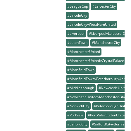
#LeagueCup
#LeicesterCity
#LincolnCity
#LincolnCityvWestHamUnited
#Liverpool
#LiverpoolvLeicesterCity
#LutonTown
#ManchesterCity
#ManchesterUnited
#ManchesterUnitedvCrystalPalace
#MansfieldTown
#MansfieldTownvPeterboroughUnited
#Middlesbrough
#NewcastleUnited
#NewcastleUnitedvManchesterCity
#NorwichCity
#PeterboroughUnited
#PortVale
#PortValevSuttonUnited
#SalfordCity
#SalfordCityvBurnley