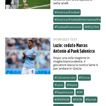
sette anelli
#AmericanFootball
#AmericanFootball(InternationalFeed)
#FootballAmericano
#NFL(USA)
01/09/2023 15:37
Lazio: ceduto Marcos
Antonio al Paok Salonicco
Dopo una sola stagione in
maglia biancoceleste, il
giocatore lascia la nostra Serie A
per andare in Grecia
#Calciomercato
#Grecia
#Lazio
#Napoli
#NapolivLazio
#OFI
#OFIvPAOK
#PAOK
#SerieA