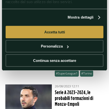
raccolto dal suo utilizzo dei loro servizi.
28/08/2023 14:04
Meité ufficiale al PAOK
Salonicco
Mostra dettagli
Il centrocampista ex Torino,
Milan e Cremonese approda in
Grecia (dal Benfica) in prestito
Accetta tutti
con diritto di riscatto
#Benfica
#Calciomercato
Personalizza
#Cremonese
#Grecia
#Milan
#PAOK
Continua senza accettare
#SoualihoMeite
#SuperLeague1
#Torino
26/08/2023 12:11
Serie A 2023-2024, le
probabili formazioni di
Monza-Empoli