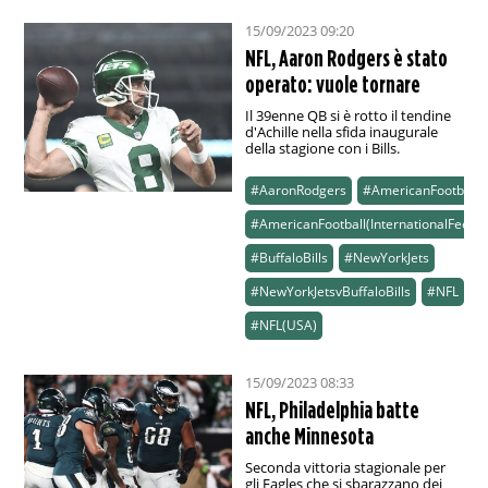
15/09/2023 09:20
NFL, Aaron Rodgers è stato
operato: vuole tornare
Il 39enne QB si è rotto il tendine
d'Achille nella sfida inaugurale
della stagione con i Bills.
#AaronRodgers
#AmericanFootball
#AmericanFootball(InternationalFeed)
#BuffaloBills
#NewYorkJets
#NewYorkJetsvBuffaloBills
#NFL
#NFL(USA)
15/09/2023 08:33
NFL, Philadelphia batte
anche Minnesota
Seconda vittoria stagionale per
gli Eagles che si sbarazzano dei