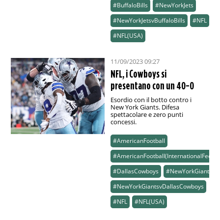
#BuffaloBills
#NewYorkJets
#NewYorkJetsvBuffaloBills
#NFL
#NFL(USA)
11/09/2023 09:27
NFL, i Cowboys si
presentano con un 40-0
Esordio con il botto contro i
New York Giants. Difesa
spettacolare e zero punti
concessi.
#AmericanFootball
#AmericanFootball(InternationalFeed)
#DallasCowboys
#NewYorkGiants
#NewYorkGiantsvDallasCowboys
#NFL
#NFL(USA)