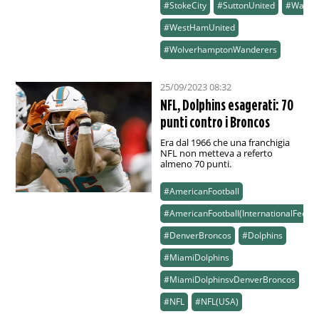
#StokeCity
#SuttonUnited
#Wales
#WestHamUnited
#WolverhamptonWanderers
25/09/2023 08:32
NFL, Dolphins esagerati: 70
punti contro i Broncos
Era dal 1966 che una franchigia
NFL non metteva a referto
almeno 70 punti.
#AmericanFootball
#AmericanFootball(InternationalFeed)
#DenverBroncos
#Dolphins
#MiamiDolphins
#MiamiDolphinsvDenverBroncos
#NFL
#NFL(USA)