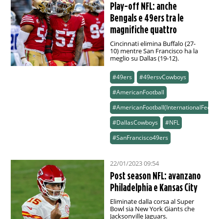
Play-off NFL: anche
Bengals e 49ers tra le
magnifiche quattro
Cincinnati elimina Buffalo (27-
10) mentre San Francisco ha la
meglio su Dallas (19-12).
#49ers
#49ersvCowboys
#AmericanFootball
#AmericanFootball(InternationalFeed)
#DallasCowboys
#NFL
#SanFrancisco49ers
22/01/2023 09:54
Post season NFL: avanzano
Philadelphia e Kansas City
Eliminate dalla corsa al Super
Bowl sia New York Giants che
Jacksonville Jaguars.