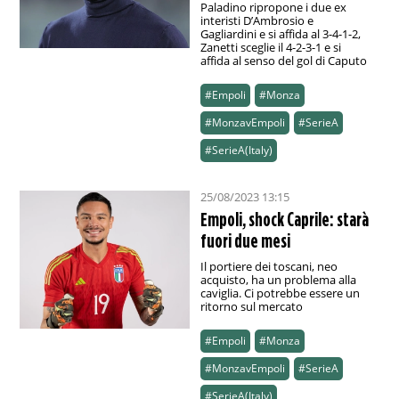
Paladino ripropone i due ex
interisti D’Ambrosio e
Gagliardini e si affida al 3-4-1-2,
Zanetti sceglie il 4-2-3-1 e si
affida al senso del gol di Caputo
#Empoli
#Monza
#MonzavEmpoli
#SerieA
#SerieA(Italy)
25/08/2023 13:15
Empoli, shock Caprile: starà
fuori due mesi
Il portiere dei toscani, neo
acquisto, ha un problema alla
caviglia. Ci potrebbe essere un
ritorno sul mercato
#Empoli
#Monza
#MonzavEmpoli
#SerieA
#SerieA(Italy)