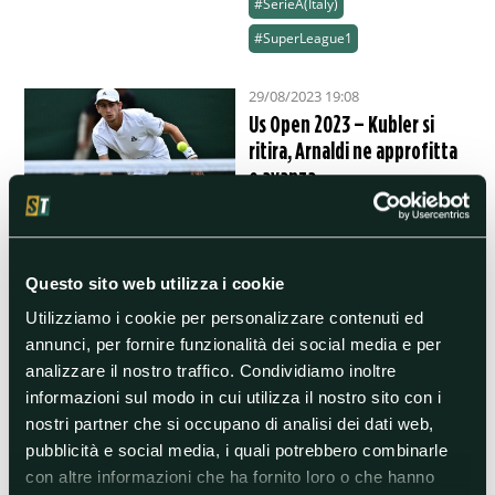
#SerieA(Italy)
#SuperLeague1
29/08/2023 19:08
Us Open 2023 – Kubler si
ritira, Arnaldi ne approfitta
e avanza
Il tennista azzurro dopo aver
vinto il primo set 6-3, parte con
il piede giusto anche nel
secondo ma l’australiano non ce
la fa e alza bandiera bianca.
Questo sito web utilizza i cookie
Utilizziamo i cookie per personalizzare contenuti ed
#Australia
#JasonKubler
annunci, per fornire funzionalità dei social media e per
#JasonKublervMatteoArnaldi
analizzare il nostro traffico. Condividiamo inoltre
#MatteoArnaldi
#Tennis
informazioni sul modo in cui utilizza il nostro sito con i
#USOpen
nostri partner che si occupano di analisi dei dati web,
pubblicità e social media, i quali potrebbero combinarle
#USOpenMenSingle
con altre informazioni che ha fornito loro o che hanno