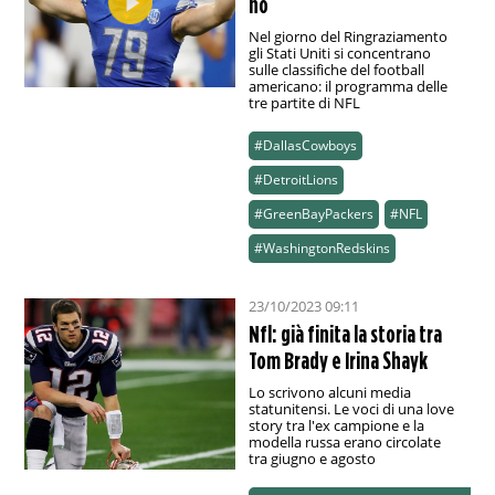
no
Nel giorno del Ringraziamento
gli Stati Uniti si concentrano
sulle classifiche del football
americano: il programma delle
tre partite di NFL
#DallasCowboys
#DetroitLions
#GreenBayPackers
#NFL
#WashingtonRedskins
23/10/2023 09:11
Nfl: già finita la storia tra
Tom Brady e Irina Shayk
Lo scrivono alcuni media
statunitensi. Le voci di una love
story tra l'ex campione e la
modella russa erano circolate
tra giugno e agosto