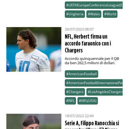
#UEFAEuropaConferenceLeague(Euro
#Ungheria
#Wales
#World
26/07/2023 08:07
NFL, Herbert firma un
accordo faraonico con i
Chargers
Accordo quinquennale per il QB
da ben 262,5 milioni di dollari.
#AmericanFootball
#AmericanFootball(InternationalFeed)
#Chargers
#LosAngelesChargers
#NFL
#NFL(USA)
18/07/2023 22:49
Serie A, Filippo Ranocchia si