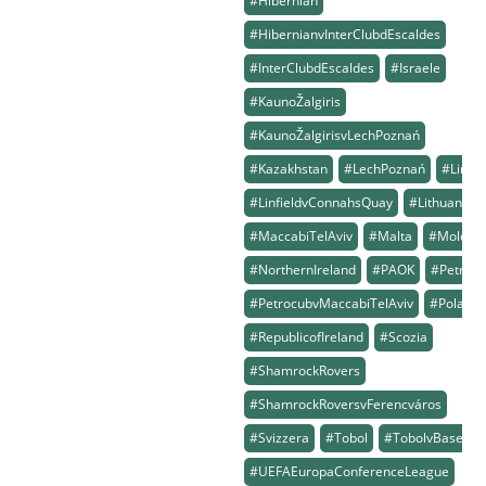
#Hibernian
#HibernianvInterClubdEscaldes
#InterClubdEscaldes
#Israele
#KaunoŽalgiris
#KaunoŽalgirisvLechPoznań
#Kazakhstan
#LechPoznań
#Linfie
#LinfieldvConnahsQuay
#Lithuania
#MaccabiTelAviv
#Malta
#Moldov
#NorthernIreland
#PAOK
#Petroc
#PetrocubvMaccabiTelAviv
#Poland
#RepublicofIreland
#Scozia
#ShamrockRovers
#ShamrockRoversvFerencváros
#Svizzera
#Tobol
#TobolvBasel
#UEFAEuropaConferenceLeague