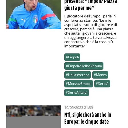
presenta: “Empoli? Piazza
giusta per me”
Il giocatore dell’Empoli parla in
conferenza stampa: “Le mie
aspettative sono di giocare e di
crescere, perché è una piazza
che aiuta i giovani a crescere, e
di raggiungere la terza salvezza
consecutiva che è la cosa più
importante”
#Empoli
#EmpolivHellasVerona
#HellasVerona
#Monza
#MonzavEmpoli
#SerieA
#SerieA(Italy)
10/05/2023 21:39
Nfl, si giocherà anche in
Europa: le cinque date