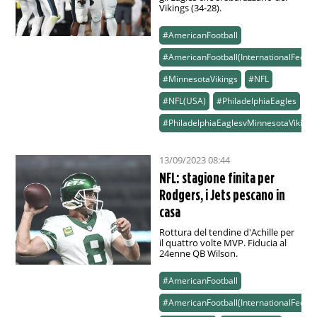
Vikings (34-28).
#AmericanFootball
#AmericanFootball(InternationalFeed)
#MinnesotaVikings
#NFL
#NFL(USA)
#PhiladelphiaEagles
#PhiladelphiaEaglesvMinnesotaVikings
13/09/2023 08:44
NFL: stagione finita per
Rodgers, i Jets pescano in
casa
Rottura del tendine d'Achille per
il quattro volte MVP. Fiducia al
24enne QB Wilson.
#AmericanFootball
#AmericanFootball(InternationalFeed)