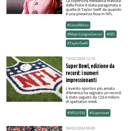
La copertura mediatica ricevuta
dalla Pulce è stata paragonata a
quella di Taylor Swift da quando
è una presenza fissa in NFL
#LionelMessi
#MajorLeagueSoccer
#NFL
#TaylorSwift
13/02/2024 12:10
Super Bowl, edizione da
record: i numeri
impressionanti
L’evento sportivo più amato
d’America ha segnato un record:
è stato seguito da 123,4 milioni
di spettatori medi.
#NFL(USA)
#Superbowl
09/02/2024 09:00