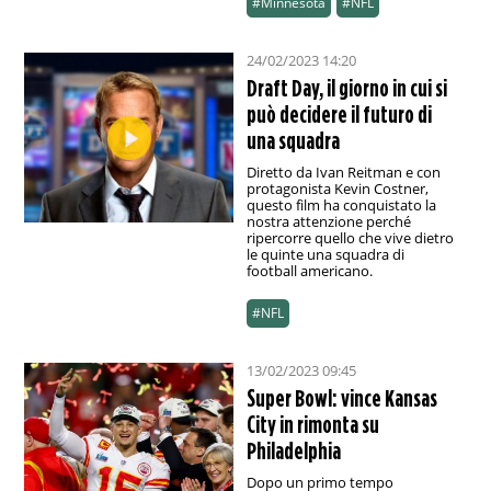
#Minnesota
#NFL
24/02/2023 14:20
Draft Day, il giorno in cui si
può decidere il futuro di
una squadra
Diretto da Ivan Reitman e con
protagonista Kevin Costner,
questo film ha conquistato la
nostra attenzione perché
ripercorre quello che vive dietro
le quinte una squadra di
football americano.
#NFL
13/02/2023 09:45
Super Bowl: vince Kansas
City in rimonta su
Philadelphia
Dopo un primo tempo