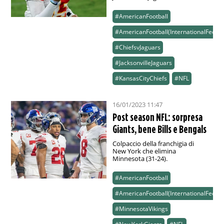
#AmericanFootball
#AmericanFootball(InternationalFeed)
#ChiefsvJaguars
#JacksonvilleJaguars
#KansasCityChiefs
#NFL
16/01/2023 11:47
Post season NFL: sorpresa
Giants, bene Bills e Bengals
Colpaccio della franchigia di
New York che elimina
Minnesota (31-24).
#AmericanFootball
#AmericanFootball(InternationalFeed)
#MinnesotaVikings