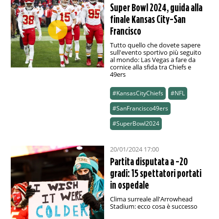
Super Bowl 2024, guida alla
finale Kansas City-San
Francisco
Tutto quello che dovete sapere
sull'evento sportivo più seguito
al mondo: Las Vegas a fare da
cornice alla sfida tra Chiefs e
49ers
#KansasCityChiefs
#NFL
#SanFrancisco49ers
#SuperBowl2024
20/01/2024 17:00
Partita disputata a -20
gradi: 15 spettatori portati
in ospedale
Clima surreale all'Arrowhead
Stadium: ecco cosa è successo