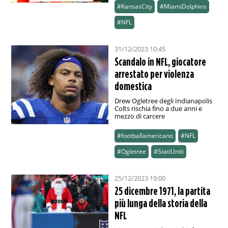
#KansasCity
#MiamiDolphins
#NFL
31/12/2023 10:45
Scandalo in NFL, giocatore
arrestato per violenza
domestica
Drew Ogletree degli Indianapolis
Colts rischia fino a due anni e
mezzo di carcere
#footballamericano
#NFL
#Ogletree
#StatiUniti
25/12/2023 19:00
25 dicembre 1971, la partita
più lunga della storia della
NFL