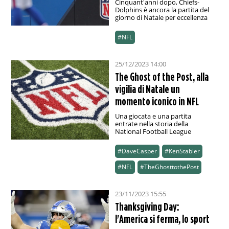
Cinquant'anni dopo, Chiefs-
Dolphins è ancora la partita del
giorno di Natale per eccellenza
#NFL
25/12/2023 14:00
The Ghost of the Post, alla
vigilia di Natale un
momento iconico in NFL
Una giocata e una partita
entrate nella storia della
National Football League
#DaveCasper
#KenStabler
#NFL
#TheGhosttothePost
23/11/2023 15:55
Thanksgiving Day:
l'America si ferma, lo sport