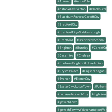
#Arsenal
#AstonVilla
#AstonVillavEverton
#BlackburnRove
#BlackburnRoversvCardiffCity
#BradfordCity
#BradfordCityvMiddlesbrough
#Brentford
#BrentfordvArsenal
#Brighton
#Burnley
#CardiffCity
#Casemiro
#Chelsea
#ChelseavBrighton&HoveAlbion
#CrystalPalace
#EnglishLeagueCup
#Everton
#ExeterCity
#ExeterCityvLutonTown
#Fulham
#FulhamvNorwichCity
#Inghilterra
#IpswichTown
#IpswichTownvWolverhamptonWander