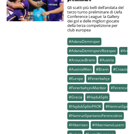
Gli scatti più belli dell’andata del
terzo turno preliminare di Uefa
Conference League: la Gallery
dei gol e delle migliori giocate
della terza competizione per
club europea
#AdanaDemirspor
#AdanaDemirsporvRizespor
#Arouc
#AroucavBrann
#Austria
#AustriaWien
#Brann
#Croazia
#Europe
#Fenerbahçe
#FenerbahçevMaribor
#Ferencváros
#Grecia
#HajdukSplit
#HajdukSplitvPAOK
#HamrunSparta
#HamrunSpartansvFerencváros
#Hibernian
#HibernianvLuzern