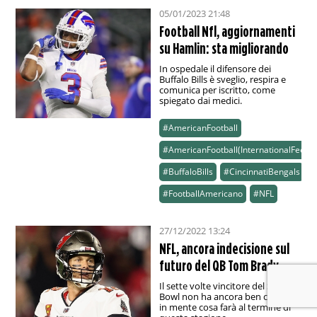
05/01/2023 21:48
Football Nfl, aggiornamenti
su Hamlin: sta migliorando
In ospedale il difensore dei
Buffalo Bills è sveglio, respira e
comunica per iscritto, come
spiegato dai medici.
#AmericanFootball
#AmericanFootball(InternationalFeed)
#BuffaloBills
#CincinnatiBengals
#FootballAmericano
#NFL
27/12/2022 13:24
NFL, ancora indecisione sul
futuro del QB Tom Brady
Il sette volte vincitore del Super
Bowl non ha ancora ben chiaro
in mente cosa farà al termine di