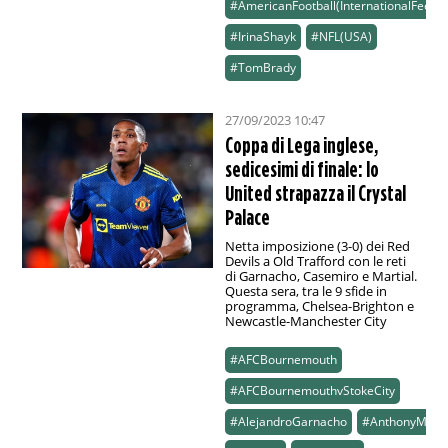
#AmericanFootball(InternationalFeed)
#IrinaShayk
#NFL(USA)
#TomBrady
27/09/2023 10:47
Coppa di Lega inglese,
sedicesimi di finale: lo
United strapazza il Crystal
Palace
Netta imposizione (3-0) dei Red
Devils a Old Trafford con le reti
di Garnacho, Casemiro e Martial.
Questa sera, tra le 9 sfide in
programma, Chelsea-Brighton e
Newcastle-Manchester City
#AFCBournemouth
#AFCBournemouthvStokeCity
#AlejandroGarnacho
#AnthonyMarti