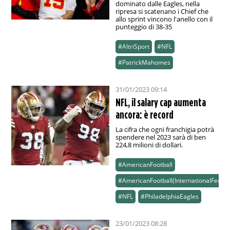
dominato dalle Eagles, nella
ripresa si scatenano i Chief che
allo sprint vincono l'anello con il
punteggio di 38-35
#AltriSport
#NFL
#PatrickMahomes
31/01/2023 09:14
NFL, il salary cap aumenta
ancora: è record
La cifra che ogni franchigia potrà
spendere nel 2023 sarà di ben
224,8 milioni di dollari.
#AmericanFootball
#AmericanFootball(InternationalFeed)
#NFL
#PhiladelphiaEagles
23/01/2023 08:28