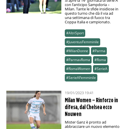
Si apre la 14ª giornata di serie A
con l’anticipo Sampdoria –
Milan. Tante le sfide insidiose in
questo turno che dà il via ad
una settimana di fuoco tra
Coppa Italia e campionato.
#AltriSport
#JuventusFemminile
#MilanDonne
#Parma
#ParmavRoma
#Roma
#RomaWomen
#SerieA
#SerieAFemminile
19/01/2023 19:41
Milan Women – Rinforzo in
difesa, dal Chelsea ecco
Nouwen
Mister Ganz è pronto ad
abbracciare un nuovo elemento