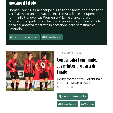
giocano il titolo
Domani, ore 14.30, allo Stirpe di Frosinone (dove per l’occasione
verrà allestito un hub vaccinale), si terrà la finale di Supercoppa
femminile tra Juventus Women e Milan. e bianconere di
Montemurro partono coi favori del pronostico, nonostante la
poca brillantezza mostrata in occasione della semifinale col
Sassuolo.
#JuventusFemminile
#MilanDonne
23/12/2021 15:26
Coppa Italia femminile:
Juve-Inter ai quarti di
finale
Derby toscano tra Fiorentina e
Empoli; il Milan trova la
Sampdoria
#JuventusFemminile
#MilanDonne
#Women