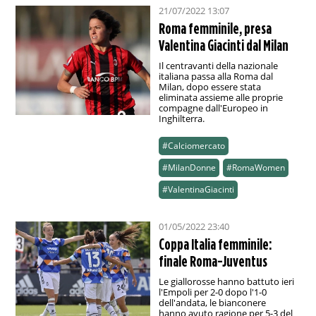
21/07/2022 13:07
Roma femminile, presa
Valentina Giacinti dal Milan
Il centravanti della nazionale
italiana passa alla Roma dal
Milan, dopo essere stata
eliminata assieme alle proprie
compagne dall'Europeo in
Inghilterra.
#Calciomercato
#MilanDonne
#RomaWomen
#ValentinaGiacinti
01/05/2022 23:40
Coppa Italia femminile:
finale Roma-Juventus
Le giallorosse hanno battuto ieri
l'Empoli per 2-0 dopo l'1-0
dell'andata, le bianconere
hanno avuto ragione per 5-3 del