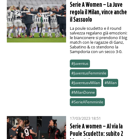
Serie A Women – La Juve
regola il Milan, vince anche
il Sassuolo
La poule scudetto e il round
salvezza regalano già emozioni:
le bianconere si prendono il big
match con le ragazze di Ganz,
Sabatino & co stendono la
Sampdoria con un secco 3-0.
#Juventus
#JuventusFemminile
#JuventusvMilan
#Milan
#MilanDonne
#SerieAFemminile
17/03/2023 18:51
Serie A women – Al via la
Poule Scudetto: subito 2