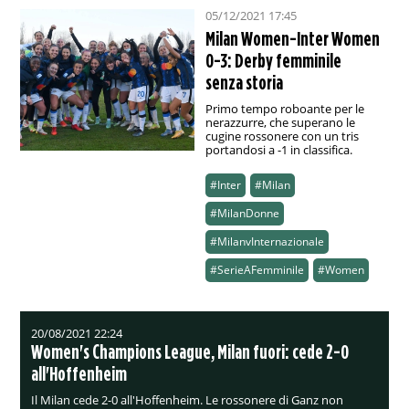
05/12/2021 17:45
Milan Women-Inter Women
0-3: Derby femminile
senza storia
Primo tempo roboante per le
nerazzurre, che superano le
cugine rossonere con un tris
portandosi a -1 in classifica.
#Inter
#Milan
#MilanDonne
#MilanvInternazionale
#SerieAFemminile
#Women
20/08/2021 22:24
Women's Champions League, Milan fuori: cede 2-0
all'Hoffenheim
Il Milan cede 2-0 all'Hoffenheim. Le rossonere di Ganz non