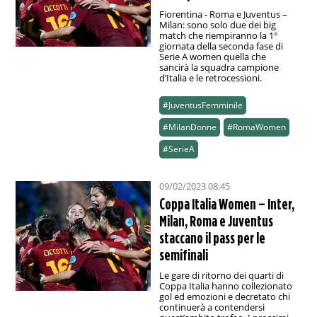
Fiorentina - Roma e Juventus –
Milan: sono solo due dei big
match che riempiranno la 1°
giornata della seconda fase di
Serie A women quella che
sancirà la squadra campione
d’Italia e le retrocessioni.
#JuventusFemminile
#MilanDonne
#RomaWomen
#SerieA
09/02/2023 08:45
Coppa Italia Women – Inter,
Milan, Roma e Juventus
staccano il pass per le
semifinali
Le gare di ritorno dei quarti di
Coppa Italia hanno collezionato
gol ed emozioni e decretato chi
continuerà a contendersi