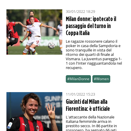
30/01/2022 18:29
Milan donne: ipotecato il
passaggio del turno in
Coppa Italia
Le ragazze rossonere calano il
poker in casa della Sampdoria e
sono tranquille in vista del
ritorno dei quarti di finale al
Vismara. La Juventus pareggia 1-
1 con l'Inter riagguantandola nel
recupero.
#MilanDonne
#Women
11/01/2022 15:23
Giacinti dal Milan alla
Fiorentina: è ufficiale
L'attaccante della Nazionale
italiana femminile arriva in
prestito secco. In 86 partite in
rossonero, ha segnato 66 reti