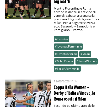
big match
Mentre Fiorentina e Roma
aprono le danze in anticipo di
venerdì, sabato la scena se la
prenderà il big match Juventus –
Milan. Per la bagarre salvezza
ecco Sassuolo – Sampdoria e
Pomigliano – Parma.
#Juventus
#JuventusFemminile
#JuventusvMilan
#Milan
#MilanDonne
#RomaWomen
#SerieAFemminile
11/03/2023 11:14
Coppa Italia Women –
Derby d’Italia a Vinovo, la
Roma ospita il Milan
Secondo ed ultimo atto delle