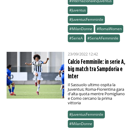
#InternazionalevJuventus
#Juventus
#JuventusFemminile
#MilanDonne
#RomaWomen
#SerieA
#SerieAFemminile
23/09/2022 12:42
Calcio Femminile: in serie A,
big match tra Sampdoria e
Inter
Il Sassuolo ultimo ospita la
Juventus; Roma-Fiorentina gara
d'alta quota mentre Pomigliano
e Como cercano la prima
vittoria
#JuventusFemminile
#MilanDonne