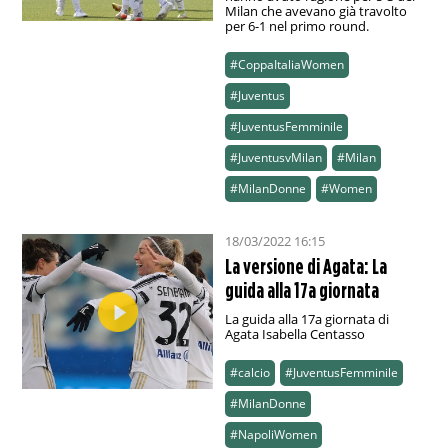
Milan che avevano già travolto
per 6-1 nel primo round.
#CoppaItaliaWomen
#Juventus
#JuventusFemminile
#JuventusvMilan
#Milan
#MilanDonne
#Women
18/03/2022 16:15
La versione di Agata: La
guida alla 17a giornata
La guida alla 17a giornata di
Agata Isabella Centasso
#calcio
#JuventusFemminile
#MilanDonne
#NapoliWomen