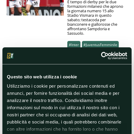
È tempo di derby per le due
formazioni milanesi che aprono
la giornata numero 15 allo
Stadio Vismara in questo
sabato; testacoda per
bianconere e giallorosse che
affrontano Sampdoria e
Sassuolo.
#Inter
#JuventusFemminile
#Milan
#MilanDonne
#MilanvInternazionale
#RomaWomen
#SerieA
Questo sito web utilizza i cookie
#SerieAFemminile
Utilizziamo i cookie per personalizzare contenuti ed
annunci, per fornire funzionalità dei social media e per
24/01/2023 14:40
analizzare il nostro traffico. Condividiamo inoltre
Coppa Italia women –
informazioni sul modo in cui utilizza il nostro sito con i
Quarti di finale al via: big
nostri partner che si occupano di analisi dei dati web,
tutte in trasferta
pubblicità e social media, i quali potrebbero combinarle
Dopo i gironi, il torneo prosegue
con altre informazioni che ha fornito loro o che hanno
con le gare di andata dei primi