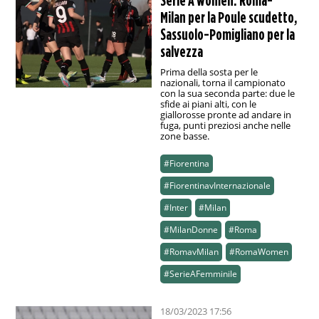
Serie A women: Roma-
Milan per la Poule scudetto,
Sassuolo-Pomigliano per la
salvezza
Prima della sosta per le
nazionali, torna il campionato
con la sua seconda parte: due le
sfide ai piani alti, con le
giallorosse pronte ad andare in
fuga, punti preziosi anche nelle
zone basse.
#Fiorentina
#FiorentinavInternazionale
#Inter
#Milan
#MilanDonne
#Roma
#RomavMilan
#RomaWomen
#SerieAFemminile
18/03/2023 17:56