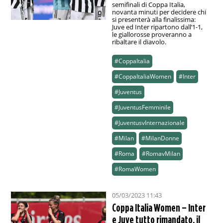
semifinali di Coppa Italia,
novanta minuti per decidere chi
si presenterà alla finalissima:
Juve ed Inter ripartono dall’1-1,
le giallorosse proveranno a
ribaltare il diavolo.
#CoppaItalia
#CoppaItaliaWomen
#Inter
#Juventus
#JuventusFemminile
#JuventusvInternazionale
#Milan
#MilanDonne
#Roma
#RomavMilan
#RomaWomen
05/03/2023 11:43
Coppa Italia Women – Inter
e Juve tutto rimandato, il