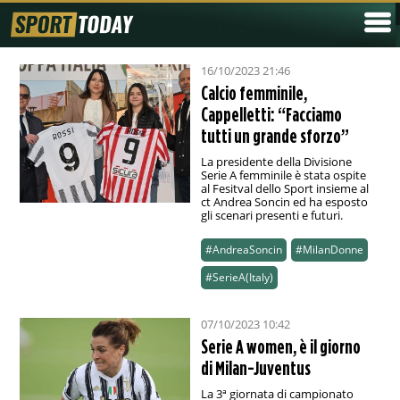
16/10/2023 21:46
Calcio femminile,
Cappelletti: “Facciamo
tutti un grande sforzo”
La presidente della Divisione
Serie A femminile è stata ospite
al Fesitval dello Sport insieme al
ct Andrea Soncin ed ha esposto
gli scenari presenti e futuri.
#AndreaSoncin
#MilanDonne
#SerieA(Italy)
07/10/2023 10:42
Serie A women, è il giorno
di Milan-Juventus
La 3ª giornata di campionato