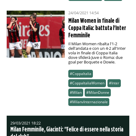
24/04/2021 14:54
Milan Women in finale di
Coppa Italia: battuta l'Inter
Femminile
Il Milan Women ribalta l'1-2
dell'andata e con un 4-2 all'Inter
vola in finale di Coppa Italia
dove sfiderà Juve o Roma: due
goal per Boquete e Dowie.
#CoppaItalia
#CoppaItaliaWomen
#Inter
#Milan
#MilanDonne
#MilanvInternazionale
29/03/2021 18:22
Milan Femminile, Giacinti: "Felice di essere nella storia