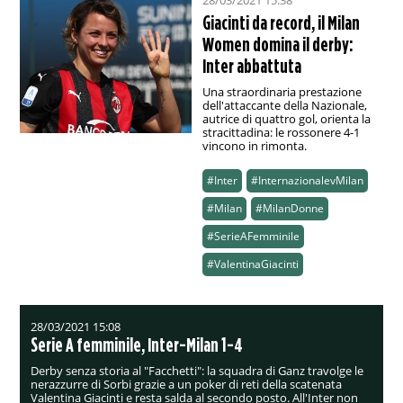
28/03/2021 15:38
Giacinti da record, il Milan
Women domina il derby:
Inter abbattuta
Una straordinaria prestazione
dell'attaccante della Nazionale,
autrice di quattro gol, orienta la
stracittadina: le rossonere 4-1
vincono in rimonta.
#Inter
#InternazionalevMilan
#Milan
#MilanDonne
#SerieAFemminile
#ValentinaGiacinti
28/03/2021 15:08
Serie A femminile, Inter-Milan 1-4
Derby senza storia al "Facchetti": la squadra di Ganz travolge le
nerazzurre di Sorbi grazie a un poker di reti della scatenata
Valentina Giacinti e resta salda al secondo posto. All'Inter non