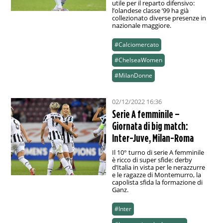
utile per il reparto difensivo:
l’olandese classe ’99 ha già
collezionato diverse presenze in
nazionale maggiore.
#Calciomercato
#ChelseaWomen
#MilanDonne
02/12/2022 16:36
Serie A femminile –
Giornata di big match:
Inter-Juve, Milan-Roma
Il 10° turno di serie A femminile
è ricco di super sfide: derby
d’Italia in vista per le nerazzurre
e le ragazze di Montemurro, la
capolista sfida la formazione di
Ganz.
#Inter