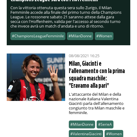
Con la vittoria ottenuta questa sera sullo Zurigo, il Milan
Femminile accede alla finale del primo turno della Champions
League. Le rossonere sabato 21 saranno attese dalla gara
secca con l'Hoffenheim, valida per l'accesso al secondo turno
che invece avrà un match d'andata e uno di ritorno.
#ChampionsLeagueFemminile
#MilanDonne
#Women
08/08/2021 16:25
Milan, Giacinti e
l'allenamento con la prima
squadra maschile:
"Eravamo alla pari"
L'attaccante del Milan e della
nazionale italiana Valentina
Giacinti parla dell'allenamento
congiunto tra Milan maschile e
femminile.
#MilanDonne
#SerieA
#ValentinaGiacinti
#Women