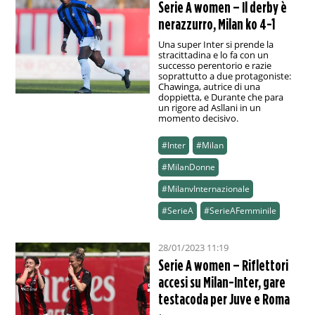
Serie A women – Il derby è
nerazzurro, Milan ko 4-1
Una super Inter si prende la
stracittadina e lo fa con un
successo perentorio e razie
soprattutto a due protagoniste:
Chawinga, autrice di una
doppietta, e Durante che para
un rigore ad Asllani in un
momento decisivo.
#Inter
#Milan
#MilanDonne
#MilanvInternazionale
#SerieA
#SerieAFemminile
28/01/2023 11:19
Serie A women – Riflettori
accesi su Milan-Inter, gare
testacoda per Juve e Roma