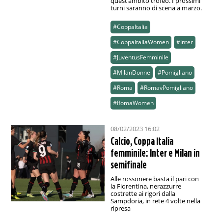
quest’ambito trofeo. I prossimi
turni saranno di scena a marzo.
#CoppaItalia
#CoppaItaliaWomen
#Inter
#JuventusFemminile
#MilanDonne
#Pomigliano
#Roma
#RomavPomigliano
#RomaWomen
08/02/2023 16:02
Calcio, Coppa Italia
femminile: Inter e Milan in
semifinale
Alle rossonere basta il pari con
la Fiorentina, nerazzurre
costrette ai rigori dalla
Sampdoria, in rete 4 volte nella
ripresa