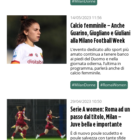
#MilanDonne
14/05/2023 11:56
Calcio femminile – Anche
Guarino, Giugliano e Giuliani
alla Milano Football Week
L’evento dedicato allo sport più
amato continua a tenere banco
ai piedi del Duomo e nella
giornata odierna, l’ultima in
programma, parlerà anche di
calcio femminile.
#MilanDonne
#RomaWomen
29/04/2023 10:50
Serie A women: Roma ad un
passo dal titolo, Milan –
Juve bella e importante
È di nuovo poule scudetto e
poule salvezza con tante sfide