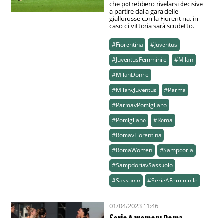
che potrebbero rivelarsi decisive
a partire dalla gara delle
giallorosse con la Fiorentina: in
caso di vittoria sarà scudetto.
#Fiorentina
#Juventus
#JuventusFemminile
#Milan
#MilanDonne
#MilanvJuventus
#Parma
#ParmavPomigliano
#Pomigliano
#Roma
#RomavFiorentina
#RomaWomen
#Sampdoria
#SampdoriavSassuolo
#Sassuolo
#SerieAFemminile
01/04/2023 11:46