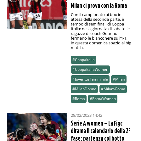
Milan ci prova con la Roma
Con il campionato ai box in
attesa della seconda parte, è
tempo di semifinali di Coppa
Italia: nella giornata di sabato le
ragazze di coach Guarino
fermano le bianconere sull’1-1,
in questa domenica spazio al big
match.
#CoppaItalia
#CoppaItaliaWomen
#JuventusFemminile
#Milan
#MilanDonne
#MilanvRoma
#Roma
#RomaWomen
28/02/2023 14:42
Serie A women – La Figc
dirama il calendario della 2°
fase: partenza col botto