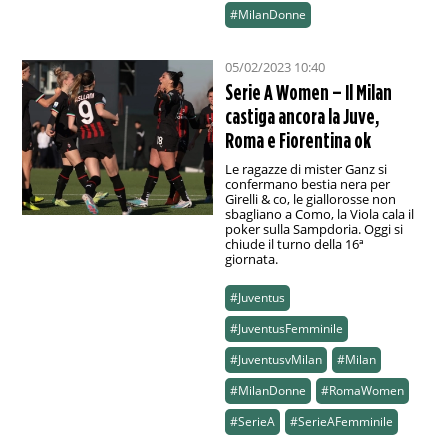
#MilanDonne
05/02/2023 10:40
Serie A Women – Il Milan
castiga ancora la Juve,
Roma e Fiorentina ok
Le ragazze di mister Ganz si
confermano bestia nera per
Girelli & co, le giallorosse non
sbagliano a Como, la Viola cala il
poker sulla Sampdoria. Oggi si
chiude il turno della 16ª
giornata.
#Juventus
#JuventusFemminile
#JuventusvMilan
#Milan
#MilanDonne
#RomaWomen
#SerieA
#SerieAFemminile