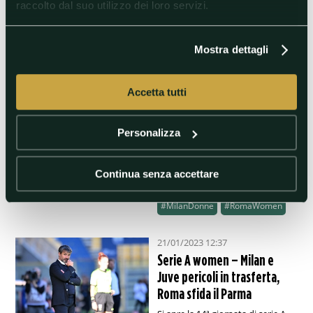
raccolto dal suo utilizzo dei loro servizi.
scontri diretti: la Roma gioca a
Pomigliano a porte chiuse,
Milan contro la Viola, per la Juve
l’unica squadra di serie B ancora
in corsa.
Mostra dettagli
#ChievoVerona
Accetta tutti
#ChievoVeronavJuventus
#CoppaItalia
Personalizza
#CoppaItaliaWomen
#Juventus
Continua senza accettare
#JuventusFemminile
#MilanDonne
#RomaWomen
21/01/2023 12:37
Serie A women – Milan e
Juve pericoli in trasferta,
Roma sfida il Parma