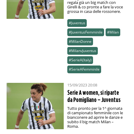
regala già un big match con
Girelli & co pronte a fare la voce
grossa in casa delle rossonere.
#Juventus
#JuventusFemminile
#Milan
#MilanDonne
#MilanvJuventus
#SerieA(Italy)
#SerieAFemminile
15/09/2023 20:08
Serie A women, si riparte
da Pomigliano – Juventus
Tutto pronto per la 1^ giornata
di campionato femminile con le
bianconere ad aprire le danze e
subito il big match Milan –
Roma.