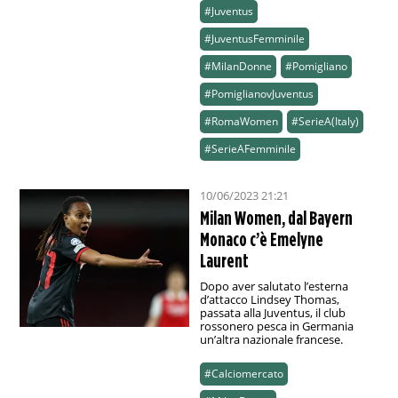
#Juventus
#JuventusFemminile
#MilanDonne
#Pomigliano
#PomiglianovJuventus
#RomaWomen
#SerieA(Italy)
#SerieAFemminile
10/06/2023 21:21
Milan Women, dal Bayern
Monaco c’è Emelyne
Laurent
Dopo aver salutato l’esterna
d’attacco Lindsey Thomas,
passata alla Juventus, il club
rossonero pesca in Germania
un’altra nazionale francese.
#Calciomercato