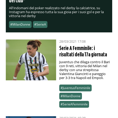
del club"
All'indomani del poker realizzato nel derby la calciatrice, su
Instagram ha espresso tutta la sua gioia per i suoi gol e per la
vittoria nel derby
#MilanDonne
#SerieA
28/03/2021 17:08
Serie A Femminile: i
risultati della 17a giornata
Juventus che dilaga contro il Bari
con 9 reti, vittoria del Milan nel
derby con una strepitosa
Valentina Giancinti e pareggio
per 3-3 tra Napoli ed Empoli.
#JuventusFemminile
#MilanDonne
#SerieAFemminile