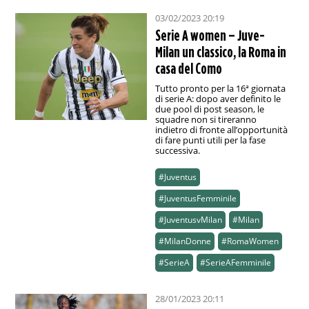
03/02/2023 20:19
Serie A women – Juve-
Milan un classico, la Roma in
casa del Como
Tutto pronto per la 16ª giornata
di serie A: dopo aver definito le
due pool di post season, le
squadre non si tireranno
indietro di fronte all’opportunità
di fare punti utili per la fase
successiva.
#Juventus
#JuventusFemminile
#JuventusvMilan
#Milan
#MilanDonne
#RomaWomen
#SerieA
#SerieAFemminile
28/01/2023 20:11