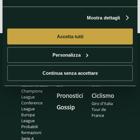
Mostra dettagli
Accetta tutti
Personalizza
Calcio
Basket
Tennis
Calcio
Eurolegaue
ATP
Continua senza accettare
internazionale
LBA
Padel
Calciomercato
LNP
WTA
Champions
Pronostici
Ciclismo
League
Conference
Giro d'Italia
Gossip
League
Tour de
Europa
France
League
Probabili
formazioni
Serie A