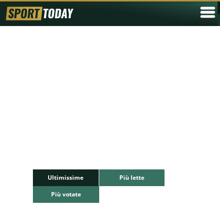
Ultimissime
Più lette
Più votate