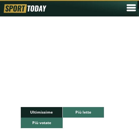
Ultimissime
Più lette
Più votate