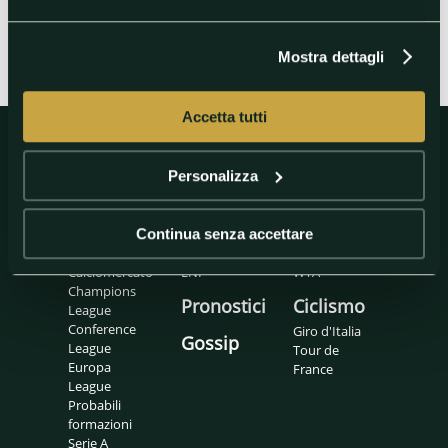
Mostra dettagli
Accetta tutti
Personalizza
Calcio
Basket
Tennis
Calcio
Eurolegaue
ATP
Continua senza accettare
internazionale
LBA
Padel
Calciomercato
LNP
WTA
Champions
Pronostici
Ciclismo
League
Conference
Giro d'Italia
Gossip
League
Tour de
Europa
France
League
Probabili
formazioni
Serie A