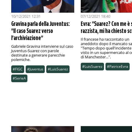
10/12/2021 12:31
07/12/2021 18:40
Gravina parla della Juventus:
Evra: "Suarez? Con me è 
"Il caso Suarez verso
razzista, mi ha chiesto s
l'archiviazione"
Il francese ha raccontato un
aneddoto dopo il mancato sa
Gabriele Gravina interviene sul caso
"Tempo dopo quell'incidente 
Juventus-Suarez con parole
visto in un supermercato al c
destinate a generare parecchie
di Manchester...".
polemiche.
#LuisSuarez
#PatriceEvra
#FIGC
#Juventus
#LuisSuarez
#SerieA