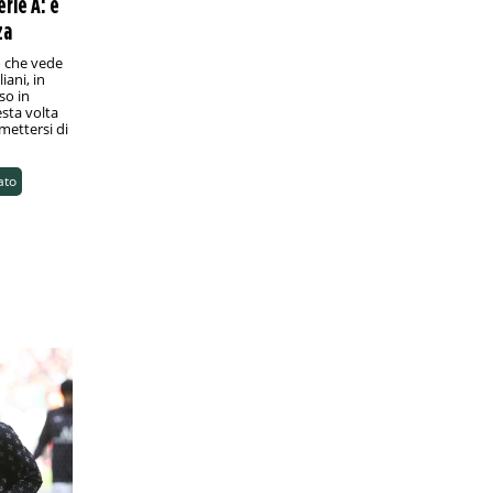
erie A: è
Eliteserien, Brann-Sandefjord: analisi e
za
pronostico
L'undicesima giornata del massimo
o che vede
campionato norvegese si conclude
iani, in
lunedì sera a Bergen con una sfida che
so in
promette emozioni
sta volta
 mettersi di
PRONOSTICI/CALCIO ESTERO
18:00
Mondiale per Club, Inter-Fluminense:
ato
analisi e pronostico
I nerazzurri di Cristian Chivu affrontano
la formazione brasiliana agli ottavi di
finale: chi vince sfida una tra
Manchester City e Al Hilal
PRONOSTICI/RACCHETTE
17:45
Wimbledon 2025, Paolini-Sevastova:
analisi e pronostico
Esordio contro una tennista esperta ma
in declino per la finalista dell’ultima
edizione
PRONOSTICI/CALCIO ESTERO
12:45
Série B, Novorizontino-Amazonas: