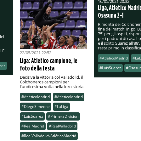
16/05/2021 20:32
Liga, Atletico Madri
Osasuna 2-1
Rimonta dei Colchonero
fine del match: in gol B
75' per gli ospiti, risp
del
per i padroni di casa Lod
e il solito Suarez all'88
resta primo in classifica
l El
22/05/2021 22:52
#AtleticoMadrid
#LaL
Liga: Atletico campione, le
rez
foto della festa
#LuisSuarez
#Osasu
Decisiva la vittoria col Valladolid, il
Colchoneros campioni per
l'undicesima volta nella loro storia.
#AtléticoMadrid
#AtleticoMadrid
#DiegoSimeone
#LaLiga
#LuisSuarez
#PrimeraDivisión
#RealMadrid
#RealValladolid
#RealValladolidvAtléticoMadrid