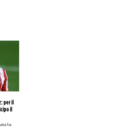
preferenza per il campione in carica
pur in svantaggio nei precedenti con lo
spagnolo
PRONOSTICI/CALCIO ESTERO
12:30
Mondiale per Club, Benfica-Chelsea:
analisi e pronostico
Le Aquile portoghesi sfidano i Blues di
Enzo Maresca agli ottavi: chi passa
affronta una tra Palmeiras e Botafogo
CALCIO/CALCIO INTERNAZIONALE
12:00
Mondiale per Club 2025, ottavi di finale:
la preview di Palmeiras-Botafogo
Derby tutto brasiliano domani alle 18 a
Philadelphia (Lincoln Financial Field): in
palio l'accesso ai quarti di finale
 per il
PRONOSTICI/CALCIO ESTERO
11:30
Allsvenskan, Hammarby-Halmstad: analisi
cipo il
e pronostico
La tredicesima giornata di Allsvenskan
comincia sabato pomeriggio a
nata ha
Stoccolma con una sfida ricca di