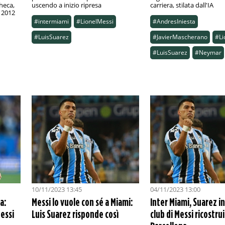
heca,
uscendo a inizio ripresa
carriera, stilata dall'IA
 2012
#intermiami
#LionelMessi
#AndresIniesta
#LuisSuarez
#JavierMascherano
#Li
#LuisSuarez
#Neymar
10/11/2023 13:45
04/11/2023 13:00
a:
Messi lo vuole con sé a Miami:
Inter Miami, Suarez in 
Messi
Luis Suarez risponde così
club di Messi ricostrui