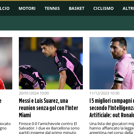
LCIO
MOTORI
TENNIS
BASKET
CICLISMO
ALTR
20/01/2024 10:00
11/12/2023 10:30
e
Messi e Luis Suarez, una
I 5 migliori compagni 
reunion senza gol con l'Inter
secondo l'Intelligenz
Miami
Artificiale: out Rona
iocato
Finisce 0-0 l'amichevole contro El
Una lista dei giocatori mig
ugno
Salvador. I due ex Barcellona sono
hanno affiancato la legg
partiti insieme dal primo minuto
argentina nel corso della