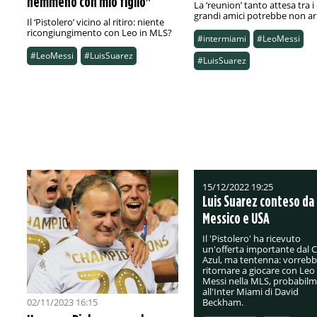
nemmeno con mio figlio"
La ‘reunion’ tanto attesa tra i
grandi amici potrebbe non arr
Il ‘Pistolero’ vicino al ritiro: niente
ricongiungimento con Leo in MLS?
#intermiami
#LeoMessi
#LeoMessi
#LuisSuarez
#LuisSuarez
15/12/2022 19:25
Luis Suarez conteso da
Messico e USA
Il 'Pistolero' ha ricevuto
un'offerta importante dal 
Azul, ma tentenna: vorreb
ritornare a giocare con Leo
Messi nella MLS, probabil
all'Inter Miami di David
02/11/2023 16:15
Beckham.