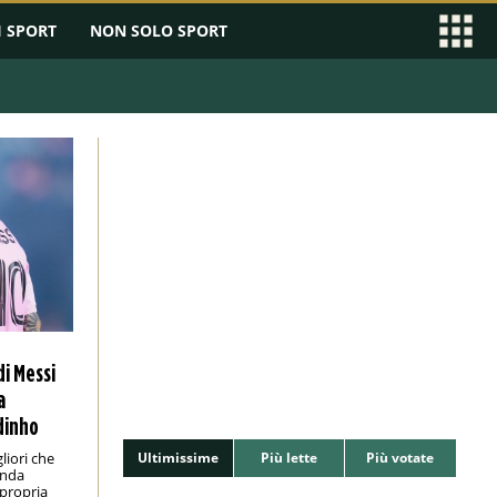
I SPORT
NON SOLO SPORT
di Messi
a
ldinho
liori che
Ultimissime
Più lette
Più votate
enda
 propria