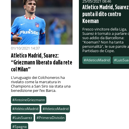
25/05/2021 08:46
Atletico Madrid, Suarez
punta il dito contro
Koeman
Fresco vincitore della Liga,
Suarez è tornato a parlare 
suo addio da Barcellona:
"Koeman? Non ha tanta
personalità", le sue parole a
01/10/2021 14:37
Partidazo de Cope.
Atletico Madrid, Suarez:
#AtleticoMadrid
#LuisSua
“Griezmann liberato dalla rete
col Milan”
L’uruguagio dei Colchoneros ha
rivelato come la marcatura in
Champions a San Siro sia stata una
benedizione per l’ex Barca.
#AntoineGriezmann
#AtléticoMadrid
#AtleticoMadrid
#LuisSuarez
#PrimeraDivisión
#Spagna