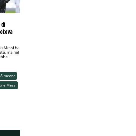
analisi e pronostico
Valevole per la quattordicesima
giornata di Série B, Novorizontino-
Amazonas promette emozioni
 di
PRONOSTICI/RACCHETTE
12:30
poteva
Wimbledon 2025, Fognini-Alcaraz: analisi
e pronostico
I bookie sono ovviamente schierati in
eo Messi ha
età, ma nel
modo compatto in favore del n. 2 al
rebbe
mondo
PRONOSTICI/SPORT VARI
2:20
Campionati italiani 2025, prova in linea:
oSimeone
analisi e pronostico
onelMessi
In programma domenica 29 giugno, la
corsa che assegna la maglia tricolore
promette scintille
PRONOSTICI/SPORT VARI
18:25
VNL uomini 2025, Brasile-Italia: analisi e
pronostico
In programma sabato 28 giugno alle
23:00 in Illinois, Brasile-Italia è una