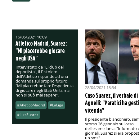
16/05/2021 16:09
Atletico Madrid, Suarez:
"Mi piacerebbe giocare
negli USA"
Intervistato da "El club del
deportista", il Pistolero
dell'Atletico risponde ad una
domanda sul proprio futuro:
"Mi piacerebbe fare l’esperienza
28/04/2021 18:34
di giocare negli Stati Uniti, ma
Caso Suarez, il verbale di
non si può mai sapere".
Agnelli: "Paratici ha gesti
#AtleticoMadrid
#LaLiga
vicenda"
#LuisSuarez
Il presidente bianconero, sent
scorso 26 gennaio sul caso
dell'esame farsa: "Informato 
giornali. Suarez si era propos
un sms".