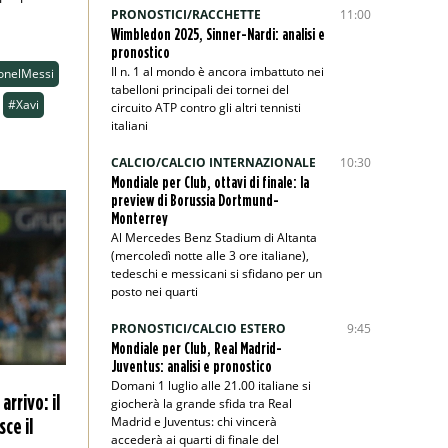
PRONOSTICI/RACCHETTE
11:00
Wimbledon 2025, Sinner-Nardi: analisi e
pronostico
Il n. 1 al mondo è ancora imbattuto nei
onelMessi
tabelloni principali dei tornei del
#Xavi
circuito ATP contro gli altri tennisti
italiani
CALCIO/CALCIO INTERNAZIONALE
10:30
Mondiale per Club, ottavi di finale: la
preview di Borussia Dortmund-
Monterrey
Al Mercedes Benz Stadium di Altanta
(mercoledì notte alle 3 ore italiane),
tedeschi e messicani si sfidano per un
posto nei quarti
PRONOSTICI/CALCIO ESTERO
9:45
Mondiale per Club, Real Madrid-
Juventus: analisi e pronostico
Domani 1 luglio alle 21.00 italiane si
arrivo: il
giocherà la grande sfida tra Real
Madrid e Juventus: chi vincerà
sce il
accederà ai quarti di finale del