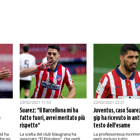
23/02/2021 11:53
22/02/2021 22:21
Suarez: "Il Barcellona mi ha
Juventus, caso Suarez:
e
fatto fuori, avrei meritato più
gip ha ricevuto in anti
rispetto"
testo dell'esame
id ha
La scelta del club blaugrana ha
La professoressa incrimi
che mi
spiazzato “El Pistolero”, che negli
però escluso tutto