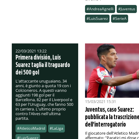
#AndreaAgnelli
#Juventus
#LuisSuarez
#SerieA
22/03/2021 13:22
Primera división, Luis
Suarez taglia il traguardo
dei 500 gol
L'attaccante uruguaiano, 34
anni, è giunto a quota 19 con i
Colcioneros. A questi vanno
aggiunti 198 gol per il
Barcellona, 82 per il Liverpool e
15/03/2021 15:31
63 per l'Uruguay, che fanno 500
Juventus, caso Suarez:
in carriera. L'ultimo proprio
contro l'Alves nell'ultima
pubblicata la trascrizion
partita.
dell'interrogatorio
#AtleticoMadrid
#LaLiga
Il giocatore dell'Atletico Madr
affermato: "Paratici mi disse 
#LuisSuarez