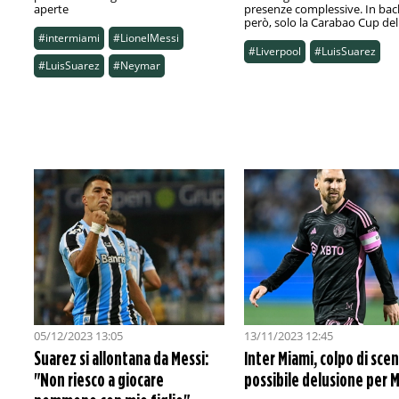
aperte
presenze complessive. In bac
però, solo la Carabao Cup del
#intermiami
#LionelMessi
#Liverpool
#LuisSuarez
#LuisSuarez
#Neymar
05/12/2023 13:05
13/11/2023 12:45
Suarez si allontana da Messi:
Inter Miami, colpo di scen
"Non riesco a giocare
possibile delusione per 