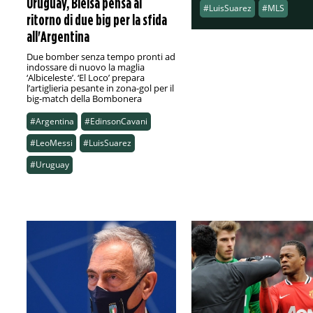
Uruguay, Bielsa pensa al
#LuisSuarez
#MLS
ritorno di due big per la sfida
all'Argentina
Due bomber senza tempo pronti ad
indossare di nuovo la maglia
‘Albiceleste’. ‘El Loco’ prepara
l’artiglieria pesante in zona-gol per il
big-match della Bombonera
#Argentina
#EdinsonCavani
#LeoMessi
#LuisSuarez
#Uruguay