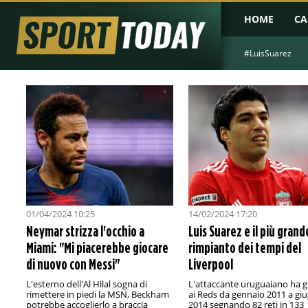
HOME
CA
#LuisSuarez
01/04/2024 10:25
14/02/2024 17:20
Neymar strizza l'occhio a
Luis Suarez e il più grand
Miami: "Mi piacerebbe giocare
rimpianto dei tempi del
di nuovo con Messi"
Liverpool
L'esterno dell'Al Hilal sogna di
L'attaccante uruguaiano ha g
rimettere in piedi la MSN, Beckham
ai Reds da gennaio 2011 a gi
potrebbe accoglierlo a braccia
2014 segnando 82 reti in 133