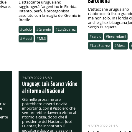
Barcellona
 due
L'attaccante uruguaiano
ivare.
raggiungerà l'argentino in Florida.
L’attaccane uruguaiano
Intanto, però, è protagonista
riabbraccerà il suo grand
assoluto con la maglia del Gremio in
ma non solo. In Florida c
Brasile
anche gli ex blaugrana Jo
Sergio Busquets
#calcio
#Gremio
#LuisSuarez
#calcio
#intermiami
#Messi
#MLS
#LuisSuarez
#Messi
21/07/2022 15:50
Uruguay: Luis Suarez vicino
al ritorno al Nacional
Già nelle prossime ore
Cruz
potrebbero esserci novità
be
importanti, con il Pistolero che
sembrerebbe davvero vicino al
mente
ritorno a casa, dopo che il
presidente del Nacional, José
Fuentes, ha incontrato il
13/07/2022 21:15
giocatore dopo un viaggio in