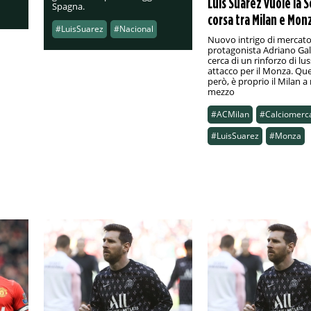
Luis Suarez vuole la S
Spagna.
corsa tra Milan e Mon
#LuisSuarez
#Nacional
Nuovo intrigo di mercat
protagonista Adriano Gall
cerca di un rinforzo di lus
attacco per il Monza. Que
però, è proprio il Milan a
mezzo
#ACMilan
#Calciomerc
#LuisSuarez
#Monza