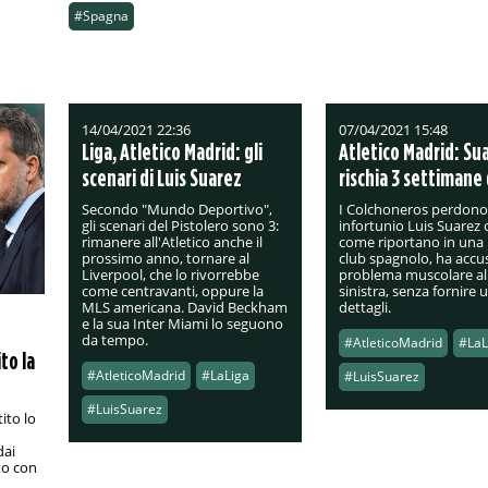
#Spagna
14/04/2021 22:36
07/04/2021 15:48
Liga, Atletico Madrid: gli
Atletico Madrid: Su
scenari di Luis Suarez
rischia 3 settimane 
Secondo "Mundo Deportivo",
I Colchoneros perdono
gli scenari del Pistolero sono 3:
infortunio Luis Suarez 
rimanere all'Atletico anche il
come riportano in una 
prossimo anno, tornare al
club spagnolo, ha accu
Liverpool, che lo rivorrebbe
problema muscolare a
come centravanti, oppure la
sinistra, senza fornire u
MLS americana. David Beckham
dettagli.
e la sua Inter Miami lo seguono
da tempo.
#AtleticoMadrid
#LaL
to la
#AtleticoMadrid
#LaLiga
#LuisSuarez
#LuisSuarez
ito lo
dai
to con