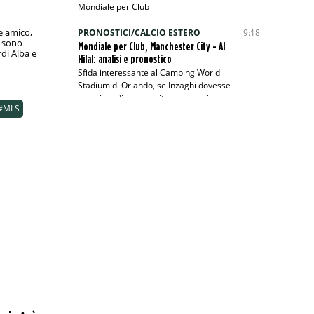
Mondiale per Club
e amico,
PRONOSTICI/CALCIO ESTERO
9:18
i sono
Mondiale per Club, Manchester City - Al
rdi Alba e
Hilal: analisi e pronostico
Sfida interessante al Camping World
Stadium di Orlando, se Inzaghi dovesse
compiere l'impresa ritroverebbe il suo
#MLS
passato
PRONOSTICI/RACCHETTE
8:45
Wimbledon 2025, Berrettini-Majchrzak:
analisi e pronostico
Il finalista dell’edizione 2021 parte
nettamente favorito secondo i bookie
PRONOSTICI/CALCIO ESTERO
1:00
Veikkausliiga, KuPS-Gnistan: analisi e
pronostico
Valevole per la tredicesima giornata di
Veikkausliiga, KuPS-Gnistan si annuncia
emozionante
PRONOSTICI/CALCIO ESTERO
22:00