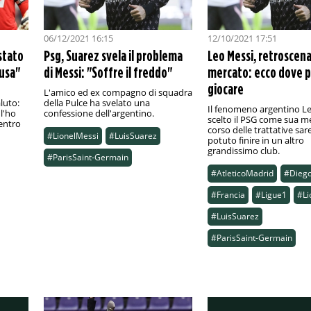
06/12/2021 16:15
12/10/2021 17:51
stato
Psg, Suarez svela il problema
Leo Messi, retroscena
cusa"
di Messi: "Soffre il freddo"
mercato: ecco dove 
giocare
L'amico ed ex compagno di squadra
luto:
della Pulce ha svelato una
Il fenomeno argentino L
l'ho
confessione dell'argentino.
scelto il PSG come sua m
entro
corso delle trattative sa
#LionelMessi
#LuisSuarez
potuto finire in un altro
grandissimo club.
#ParisSaint-Germain
#AtleticoMadrid
#Dieg
#Francia
#Ligue1
#Li
#LuisSuarez
#ParisSaint-Germain