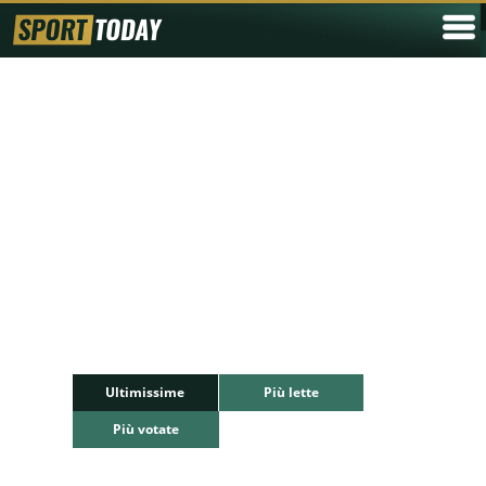
Ultimissime
Più lette
Più votate