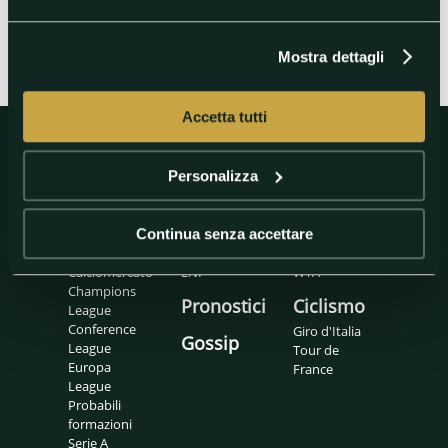
Mostra dettagli
Accetta tutti
Personalizza
Calcio
Basket
Tennis
Calcio
Eurolegaue
ATP
Continua senza accettare
internazionale
LBA
Padel
Calciomercato
LNP
WTA
Champions
Pronostici
Ciclismo
League
Conference
Giro d'Italia
Gossip
League
Tour de
Europa
France
League
Probabili
formazioni
Serie A