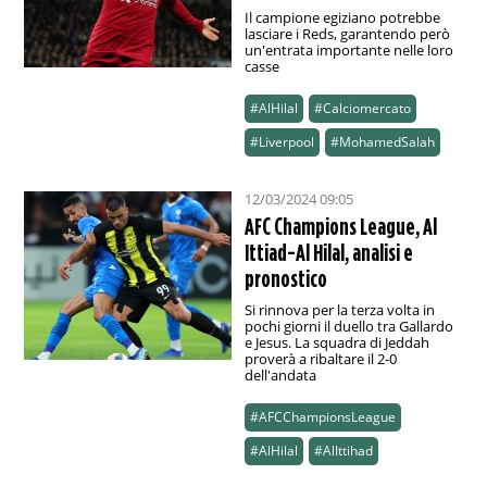
Il campione egiziano potrebbe
lasciare i Reds, garantendo però
un'entrata importante nelle loro
casse
#AlHilal
#Calciomercato
#Liverpool
#MohamedSalah
12/03/2024 09:05
AFC Champions League, Al
Ittiad-Al Hilal, analisi e
pronostico
Si rinnova per la terza volta in
pochi giorni il duello tra Gallardo
e Jesus. La squadra di Jeddah
proverà a ribaltare il 2-0
dell'andata
#AFCChampionsLeague
#AlHilal
#AlIttihad