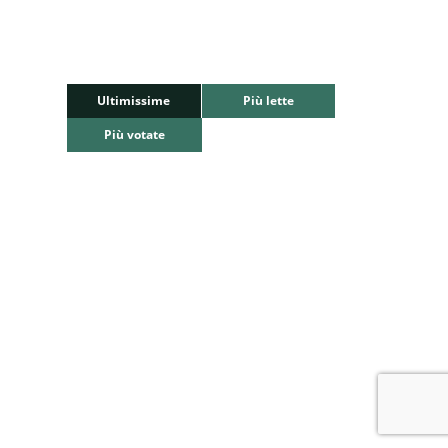
Ultimissime
Più lette
Più votate