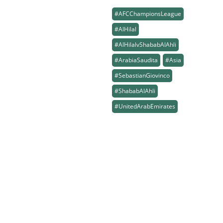
#AFCChampionsLeague
#AlHilal
#AlHilalvShababAlAhli
#ArabiaSaudita
#Asia
#SebastianGiovinco
#ShababAlAhli
#UnitedArabEmirates