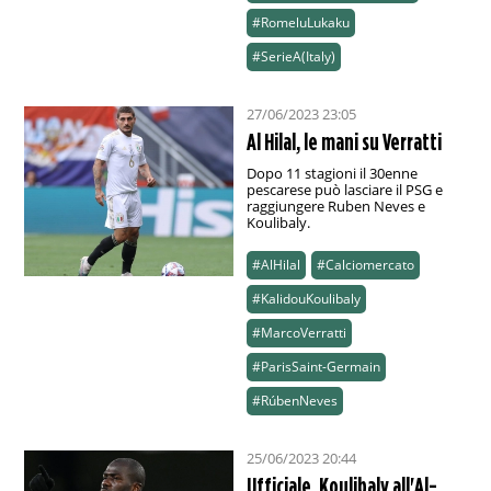
#RomeluLukaku
#SerieA(Italy)
27/06/2023 23:05
Al Hilal, le mani su Verratti
Dopo 11 stagioni il 30enne
pescarese può lasciare il PSG e
raggiungere Ruben Neves e
Koulibaly.
#AlHilal
#Calciomercato
#KalidouKoulibaly
#MarcoVerratti
#ParisSaint-Germain
#RúbenNeves
25/06/2023 20:44
Ufficiale, Koulibaly all'Al-