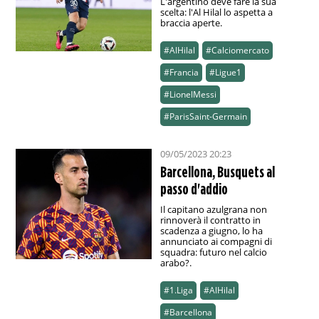
L'argentino deve fare la sua
scelta: l'Al Hilal lo aspetta a
braccia aperte.
#AlHilal
#Calciomercato
#Francia
#Ligue1
#LionelMessi
#ParisSaint-Germain
09/05/2023 20:23
Barcellona, Busquets al
passo d'addio
Il capitano azulgrana non
rinnoverà il contratto in
scadenza a giugno, lo ha
annunciato ai compagni di
squadra: futuro nel calcio
arabo?.
#1.Liga
#AlHilal
#Barcellona