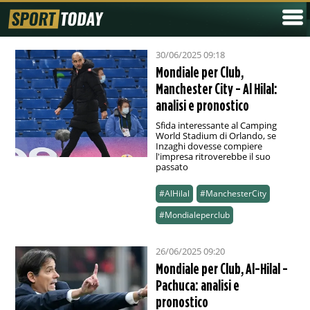
30/06/2025 09:18
Mondiale per Club,
Manchester City - Al Hilal:
analisi e pronostico
Sfida interessante al Camping
World Stadium di Orlando, se
Inzaghi dovesse compiere
l'impresa ritroverebbe il suo
passato
#AlHilal
#ManchesterCity
#Mondialeperclub
26/06/2025 09:20
Mondiale per Club, Al-Hilal -
Pachuca: analisi e
pronostico