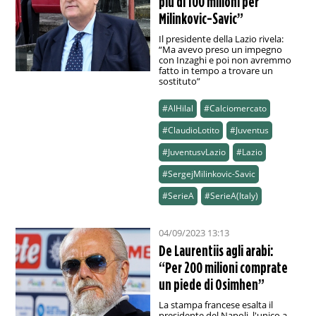
più di 100 milioni per
Milinkovic-Savic”
Il presidente della Lazio rivela:
“Ma avevo preso un impegno
con Inzaghi e poi non avremmo
fatto in tempo a trovare un
sostituto”
#AlHilal
#Calciomercato
#ClaudioLotito
#Juventus
#JuventusvLazio
#Lazio
#SergejMilinkovic-Savic
#SerieA
#SerieA(Italy)
04/09/2023 13:13
De Laurentiis agli arabi:
“Per 200 milioni comprate
un piede di Osimhen”
La stampa francese esalta il
presidente del Napoli, l'unico a