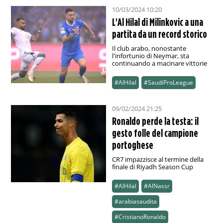
10/03/2024 10:20
L'Al Hilal di Milinkovic a una
partita da un record storico
Il club arabo, nonostante
l'infortunio di Neymar, sta
continuando a macinare vittorie
#AlHilal
#SaudiProLeague
09/02/2024 21:25
Ronaldo perde la testa: il
gesto folle del campione
portoghese
CR7 impazzisce al termine della
finale di Riyadh Season Cup
#AlHilal
#AlNassr
#arabiasaudita
#CristianoRonaldo