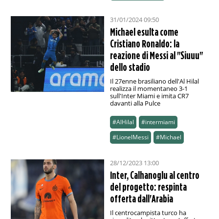
31/01/2024 09:50
Michael esulta come
Cristiano Ronaldo: la
reazione di Messi al "Siuuu"
dello stadio
Il 27enne brasiliano dell'Al Hilal
realizza il momentaneo 3-1
sull'Inter Miami e imita CR7
davanti alla Pulce
#AlHilal
#intermiami
#LionelMessi
#Michael
28/12/2023 13:00
Inter, Calhanoglu al centro
del progetto: respinta
offerta dall'Arabia
Il centrocampista turco ha