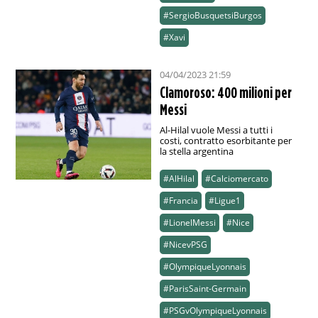
#SergioBusquetsiBurgos
#Xavi
04/04/2023 21:59
Clamoroso: 400 milioni per
Messi
Al-Hilal vuole Messi a tutti i
costi, contratto esorbitante per
la stella argentina
#AlHilal
#Calciomercato
#Francia
#Ligue1
#LionelMessi
#Nice
#NicevPSG
#OlympiqueLyonnais
#ParisSaint-Germain
#PSGvOlympiqueLyonnais