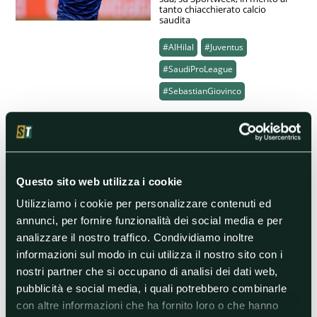
tanto chiacchierato calcio
saudita
#AlHilal
#Juventus
#SaudiProLeague
#SebastianGiovinco
24/07/2023 13:55
Lazio, Lotito contestato dai
tifosi. La risposta:
"Aspettate prima di
Questo sito web utilizza i cookie
giudicare"
Utilizziamo i cookie per personalizzare contenuti ed
I casa biancoceleste, non è
annunci, per fornire funzionalità dei social media e per
ancora stata metabolizzata la
analizzare il nostro traffico. Condividiamo inoltre
cessione in Arabia Saudita del
"big" Sergej Milinkovic-Savic
informazioni sul modo in cui utilizza il nostro sito con i
nostri partner che si occupano di analisi dei dati web,
#AlHilal
#Calciomercato
pubblicità e social media, i quali potrebbero combinarle
#CiroImmobile
con altre informazioni che ha fornito loro o che hanno