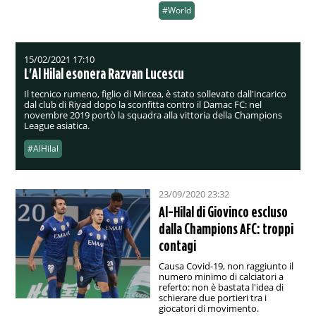
#World
15/02/2021 17:10
L'Al Hilal esonera Razvan Lucescu
Il tecnico rumeno, figlio di Mircea, è stato sollevato dall'incarico
dal club di Riyad dopo la sconfitta contro il Damac FC: nel
novembre 2019 portò la squadra alla vittoria della Champions
League asiatica.
#AlHilal
23/09/2020 23:32
Al-Hilal di Giovinco escluso
dalla Champions AFC: troppi
contagi
Causa Covid-19, non raggiunto il
numero minimo di calciatori a
referto: non è bastata l'idea di
schierare due portieri tra i
giocatori di movimento.