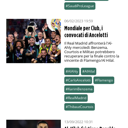
#SaudiProLeague
06/02/2023 19:59
Mondiale per Club, i
convocati di Ancelotti
Il Real Madrid affronterà l'Al-
Ahly mercoledì: Benzema,
Courtois e Militao potrebbero
recuperare per la finale contro la
vincente di Flamengo/Al Hilal.
#AlAhly
#AlHilal
#CarloAncelotti
#Flamengo
#KarimBenzema
#RealMadrid
#ThibautCourtois
13/09/2022 10:31