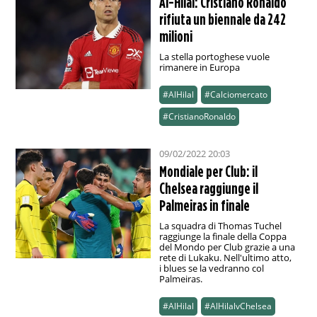
Al-Hilal: Cristiano Ronaldo
rifiuta un biennale da 242
milioni
La stella portoghese vuole
rimanere in Europa
#AlHilal
#Calciomercato
#CristianoRonaldo
09/02/2022 20:03
Mondiale per Club: il
Chelsea raggiunge il
Palmeiras in finale
La squadra di Thomas Tuchel
raggiunge la finale della Coppa
del Mondo per Club grazie a una
rete di Lukaku. Nell'ultimo atto,
i blues se la vedranno col
Palmeiras.
#AlHilal
#AlHilalvChelsea