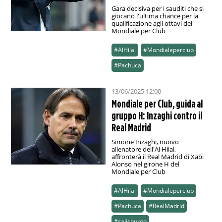
Gara decisiva per i sauditi che si
giocano l'ultima chance per la
qualificazione agli ottavi del
Mondiale per Club
#AlHilal
#Mondialeperclub
#Pachuca
13/06/2025 12:00
Mondiale per Club, guida al
gruppo H: Inzaghi contro il
Real Madrid
Simone Inzaghi, nuovo
allenatore dell'Al Hilal,
affronterà il Real Madrid di Xabi
Alonso nel girone H del
Mondiale per Club
#AlHilal
#Mondialeperclub
#Pachuca
#RealMadrid
#salisburgo