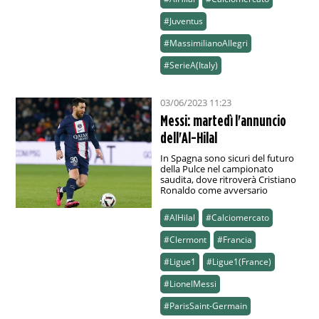
#Juventus
#MassimilianoAllegri
#SerieA(Italy)
03/06/2023 11:23
Messi: martedì l'annuncio
dell'Al-Hilal
In Spagna sono sicuri del futuro
della Pulce nel campionato
saudita, dove ritroverà Cristiano
Ronaldo come avversario
#AlHilal
#Calciomercato
#Clermont
#Francia
#Ligue1
#Ligue1(France)
#LionelMessi
#ParisSaint-Germain