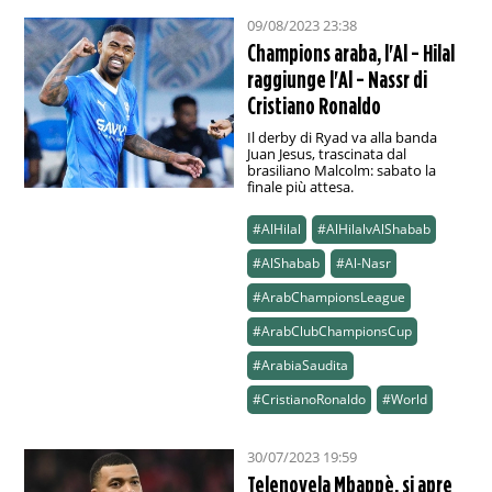
09/08/2023 23:38
Champions araba, l'Al - Hilal
raggiunge l'Al - Nassr di
Cristiano Ronaldo
Il derby di Ryad va alla banda
Juan Jesus, trascinata dal
brasiliano Malcolm: sabato la
finale più attesa.
#AlHilal
#AlHilalvAlShabab
#AlShabab
#Al-Nasr
#ArabChampionsLeague
#ArabClubChampionsCup
#ArabiaSaudita
#CristianoRonaldo
#World
30/07/2023 19:59
Telenovela Mbappè, si apre