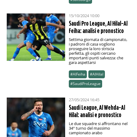
15/10/2024 10:00
Saudi Pro League, Al Hilal-Al
Feiha: analisi e pronostico
Settima giornata di campionato,
i padroni di casa vogliono
proseguire la loro striscia
perfetta, gli ospiti cercano
importanti punti salvezza: che
gara aspettarsi
#AlFeiha
#AlHilal
#SaudiProLeague
27/05/2024 16:45
Saudi League, Al Wehda-Al
Hilal: analisi e pronostico
Le due squadre si affrontano nel
34° turno del massimo
campionato arabo