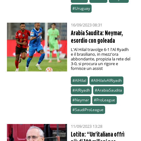
#Uruguay
16/09/2023 08:31
Arabia Saudita: Neymar,
esordio con goleada
L'Al Hilal travolge 6-1 l'Al Ryadh
e il brasiliano, in mezz'ora
abbondante, propizia la rete del
3-0, si procura un rigore e
fornisce un assist
#AlHilal
#AlHilalvAlRiyadh
#AlRiyadh
#ArabiaSaudita
#Neymar
#ProLeague
#SaudiProLeague
11/09/2023 13:28
Lotito: “Un'italiana offrì