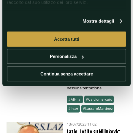
#ClaudioLotito
#Lazio
raccolto dal suo utilizzo dei loro servizi.
#SergejMilinkovic-Savic
#SerieA(Italy)
Mostra dettagli
22/07/2023 11:53
Accetta tutti
Lautaro Martinez
rispedisce al mittente le
super offerte arabe
Personalizza
L’attaccante argentino è
corteggiatissimo dal mercato
Continua senza accettare
d’Arabia ma nonostante le cifre
siano faraoniche, sembra non
essere intenzionato a cedere a
nessuna tentazione.
#AlHilal
#Calciomercato
#Inter
#LautaroMartinez
13/07/2023 11:02
Lazio, Lotito su Milinkovic: