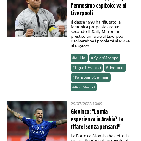
l'ennesimo capitolo: va al
Liverpool?
Il classe 1998 ha rifiutato la
faraonica proposta araba:
secondo il 'Daily Mirror' un
prestito annuale al Liverpool
risolverebbe i problemi al PSG e
al ragazzo.
#AlHilal
#KylianMbappe
#Ligue1(France)
#Liverpool
#ParisSaint-Germain
#RealMadrid
29/07/2023 10:09
Giovinco: "La mia
esperienza in Arabia? La
rifarei senza pensarci"
La Formica Atomica ha detto la
sua, su Sportweek, in merito al