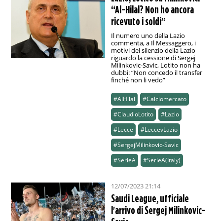
“Al-Hilal? Non ho ancora
ricevuto i soldi”
Il numero uno della Lazio
commenta, a Il Messaggero, i
motivi del silenzio della Lazio
riguardo la cessione di Sergej
Milinkovic-Savic, Lotito non ha
dubbi: “Non concedo il transfer
finché non li vedo”
#AlHilal
#Calciomercato
#ClaudioLotito
#Lazio
#Lecce
#LeccevLazio
#SergejMilinkovic-Savic
#SerieA
#SerieA(Italy)
12/07/2023 21:14
Saudi League, ufficiale
l'arrivo di Sergej Milinkovic-