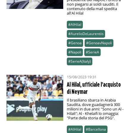
non piegarsi ai soldi sauditi. Il
contenuto della mail spedita
all'Al Hilal
#AlHilal
#AurelioDeLaurentiis
#Genoa
#GenoavNapoli
#Napoli
#SerieA
#SerieA(Italy)
15/08/2023 19:31
Al Hilal, ufficiale l'acquisto
di Neymar
Il brasiliano sbarca in Arabia
Saudita, dove guadagnerà 300
milioni in due anni: "Sono un Al -
Hilali"; Al - Khelaifi lo omaggia:
"Parte della storia del PSG".
#AlHilal
#Barcellona