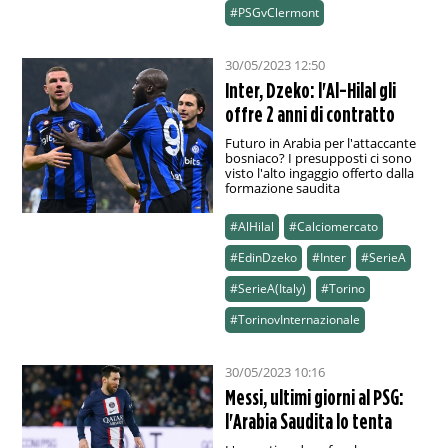
#PSGvClermont
30/05/2023 12:50
Inter, Dzeko: l'Al-Hilal gli
offre 2 anni di contratto
Futuro in Arabia per l'attaccante
bosniaco? I presupposti ci sono
visto l'alto ingaggio offerto dalla
formazione saudita
#AlHilal
#Calciomercato
#EdinDzeko
#Inter
#SerieA
#SerieA(Italy)
#Torino
#TorinovInternazionale
30/05/2023 10:16
Messi, ultimi giorni al PSG:
l'Arabia Saudita lo tenta