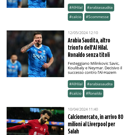
#AlHilal
#arabiasaudita
#calcio
#Scommesse
12/05/2024 12:10
Arabia Saudita, altro
trionfo dell'Al Hilal.
Ronaldo senza titoli
Festeggiano Milinkovic Savic,
Koulibaly e Neymar. Decisivo il
successo contro l’Al-Hazem
#AlHilal
#arabiasaudita
#calcio
#Ronaldo
10/04/2024 11:40
Calciomercato, in arrivo 80
milioni al Liverpool per
Salah