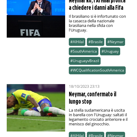
Neymar ko, l'Al Hilal pronta
a chiedere i danni alla Fifa
Il brasiliano si è infortunato con
la casacca della nazionale
brasiliana nella sfida con
l'Uruguay.
#AlHilal
#Brasile
#Neymar
#SouthAmerica
#Uruguay
#UruguayvBrazil
#WCQualificationSouthAmerica
18/10/2023 23:13
Neymar, confermato il
lungo stop
La stella sudamericana è uscita
in barella con l'Uruguay: saltati il
legamento crociato anteriore e il
menisco del ginocchio.
#AlHilal
#Brasile
#Neymar