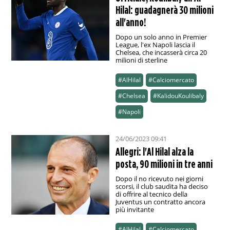
Hilal: guadagnerà 30 milioni
all'anno!
Dopo un solo anno in Premier
League, l'ex Napoli lascia il
Chelsea, che incasserà circa 20
milioni di sterline
#AlHilal
#Calciomercato
#Chelsea
#KalidouKoulibaly
#Napoli
24/06/2023 09:41
Allegri: l'Al Hilal alza la
posta, 90 milioni in tre anni
Dopo il no ricevuto nei giorni
scorsi, il club saudita ha deciso
di offrire al tecnico della
Juventus un contratto ancora
più invitante
#AlHilal
#Calciomercato