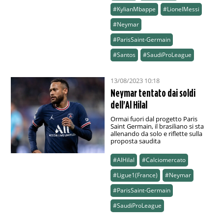
#KylianMbappe
#LionelMessi
#Neymar
#ParisSaint-Germain
#Santos
#SaudiProLeague
13/08/2023 10:18
Neymar tentato dai soldi
dell'Al Hilal
Ormai fuori dal progetto Paris
Saint Germain, il brasiliano si sta
allenando da solo e riflette sulla
proposta saudita
#AlHilal
#Calciomercato
#Ligue1(France)
#Neymar
#ParisSaint-Germain
#SaudiProLeague