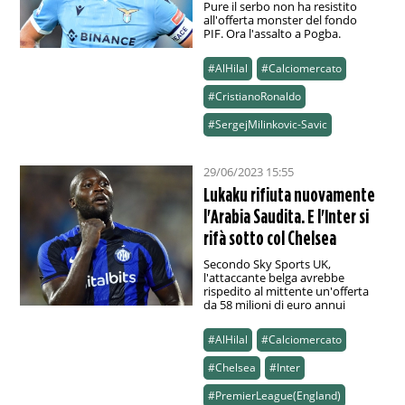
Pure il serbo non ha resistito
all'offerta monster del fondo
PIF. Ora l'assalto a Pogba.
#AlHilal
#Calciomercato
#CristianoRonaldo
#SergejMilinkovic-Savic
29/06/2023 15:55
Lukaku rifiuta nuovamente
l'Arabia Saudita. E l'Inter si
rifà sotto col Chelsea
Secondo Sky Sports UK,
l'attaccante belga avrebbe
rispedito al mittente un'offerta
da 58 milioni di euro annui
#AlHilal
#Calciomercato
#Chelsea
#Inter
#PremierLeague(England)