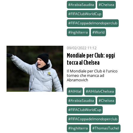
#ArabiaSaudita
#Chelsea
#FIFAClubWorldCup
#FIFACoppadelmondoperclub
#Inghilterra
#World
09/02/2022 11:12
Mondiale per Club: oggi
tocca al Chelsea
Il Mondiale per Club è l'unico
torneo che manca ad
Abramovich
#AlHilal
#AlHilalvChelsea
#ArabiaSaudita
#Chelsea
#FIFAClubWorldCup
#FIFACoppadelmondoperclub
#Inghilterra
#ThomasTuchel