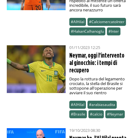
rispedito al mittente un'offerta
incredibile, il suo futuro sarà
ancora nerazzurro
#AlHilal
#CalciomercatoInter
#HakanCalhanoglu
#Inter
01/11/2023 12:25
Neymar, oggi l'intervento
al ginocchio: i tempi di
recupero
Dopo la rottura del legamento
crociato, la stella del Brasile si
sottopone all'operazione per
avviare il suo rientro
#AlHilal
#arabiasaudita
#Brasile
#calcio
#Neymar
19/10/2023 08:30