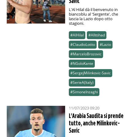
Savic
L'Al Hilal dà il benvenuto in
biancoblu al 'Sergente', che
lascia la Lazio dopo otto
stagioni.
#AlHilal
#AlIttihad
#ClaudioLotito
#Lazio
#MarceloBrozovic
#NGoloKante
#SergejMilinkovic-Savic
#SerieA(Italy)
#SimoneInzaghi
11/07/2023 09:20
L'Arabia Saudita si prende
tutto, anche Milinkovic-
Savic