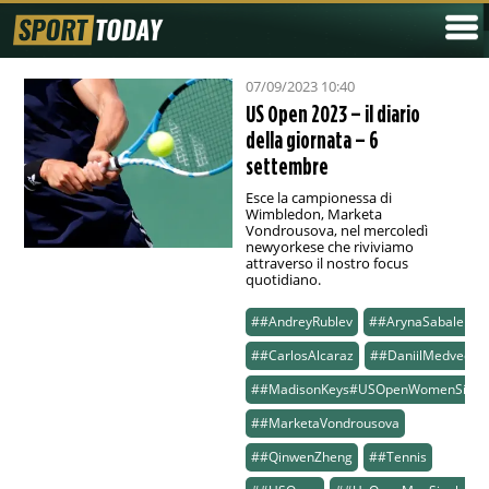
07/09/2023 10:40
US Open 2023 – il diario
della giornata – 6
settembre
Esce la campionessa di
Wimbledon, Marketa
Vondrousova, nel mercoledì
newyorkese che riviviamo
attraverso il nostro focus
quotidiano.
##AndreyRublev
##ArynaSabalenka
##CarlosAlcaraz
##DaniilMedvedev
##MadisonKeys#USOpenWomenSingl
##MarketaVondrousova
##QinwenZheng
##Tennis