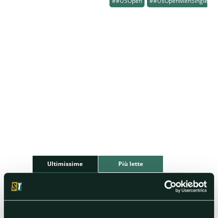
##USOpen
##UsOpenMenSingle
Ultimissime
Più lette
Più votate