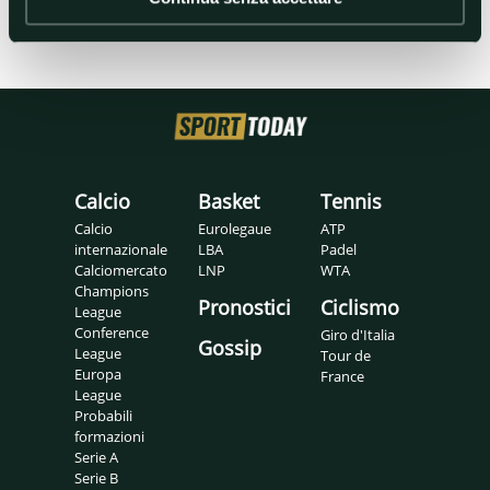
Calcio
Basket
Tennis
Calcio
Eurolegaue
ATP
internazionale
LBA
Padel
Calciomercato
LNP
WTA
Champions
Pronostici
Ciclismo
League
Conference
Giro d'Italia
Gossip
League
Tour de
Europa
France
League
Probabili
formazioni
Serie A
Serie B